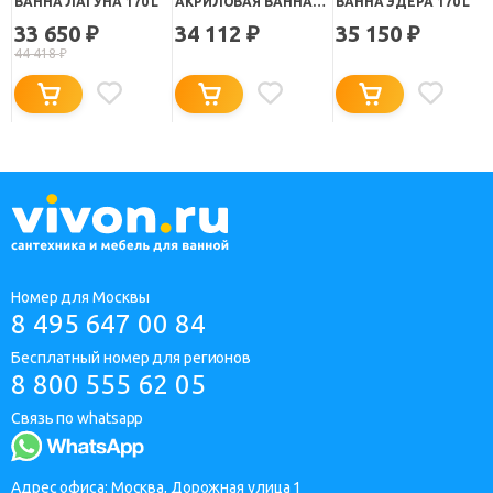
ВАННА ЛАГУНА 170 L
АКРИЛОВАЯ ВАННА
ВАННА ЭДЕРА 170 L
BORNEO R
33 650
34 112
35 150
₽
₽
₽
44 418
₽
Номер для Москвы
8 495 647 00 84
Бесплатный номер для регионов
8 800 555 62 05
Связь по whatsapp
Адрес офиса: Москва, Дорожная улица 1