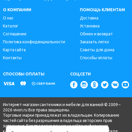
О КОМПАНИИ
ПОМОЩЬ КЛИЕНТАМ
О нас
Доставка
Каталог
Установка
Соглашение
Обмен и возврат
Политика конфиденциальности
Заказать легко
Карта сайта
Советы для дома
Контакты
Способы оплаты
СПОСОБЫ ОПЛАТЫ
СОЦСЕТИ
Интернет-магазин сантехники и мебели для ванной © 2009 –
2026 vivon.ru Все права защищены.
Торговые марки принадлежат их владельцам. Копирование
частей сайта без разрешения владельца авторских прав
запрещено. Вся представленная на сайте информация,
касающаяся технических характеристик, наличия на складе,