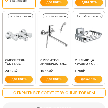
В комплекте
ДОБАВИТЬ
ДОБАВИТЬ
важно 
СМЕСИТЕЛЬ
СМЕСИТЕЛЬ
МЫЛЬНИЦА
"COSTA S
УНИВЕРСАЛЬНЫЙ
KVADRO FX-
25483001"
"PLUS STRIKE
61309
24 120
10 150
1 700
₽
LM1151C"
₽
₽
ДОБАВИТЬ
ДОБАВИТЬ
ДОБАВИТЬ
ОТКРЫТЬ ВСЕ СОПУТСТВУЮЩИЕ ТОВАРЫ
не забудьте купить
не забудьте купить
не заб