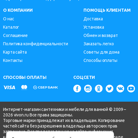
О КОМПАНИИ
ПОМОЩЬ КЛИЕНТАМ
О нас
Доставка
Каталог
Установка
Соглашение
Обмен и возврат
Политика конфиденциальности
Заказать легко
Карта сайта
Советы для дома
Контакты
Способы оплаты
СПОСОБЫ ОПЛАТЫ
СОЦСЕТИ
Интернет-магазин сантехники и мебели для ванной © 2009 –
2026 vivon.ru Все права защищены.
Торговые марки принадлежат их владельцам. Копирование
частей сайта без разрешения владельца авторских прав
запрещено. Вся представленная на сайте информация,
касающаяся технических характеристик, наличия на складе,