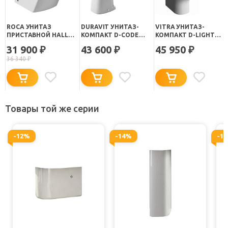
ROCA УНИТАЗ
DURAVIT УНИТАЗ-
VITRA УНИТАЗ-
ПРИСТАВНОЙ HALL
КОМПАКТ D-CODE
КОМПАКТ D-LIGHT
347627000
21110900002
9014B003-7209
31 900
43 600
45 950
₽
₽
₽
БЕЗОБОДКОВЫЙ С
36 340
₽
МИКРОЛИФТОМ
Товары той же серии
-12%
-14%
-1