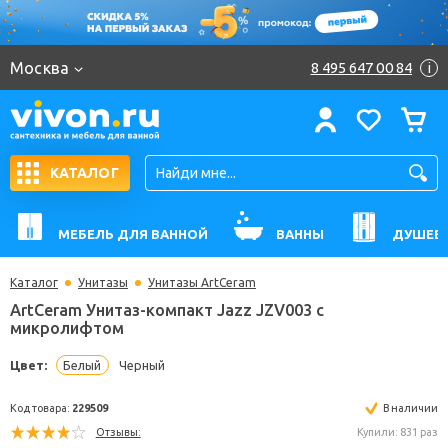
Москва
8 495 647 00 84
i
КАТАЛОГ
МЕБЕЛЬ ДЛЯ ВАННОЙ
ВАННЫ
ДУШЕВ
Каталог
Унитазы
Унитазы ArtCeram
ArtCeram Унитаз-компакт Jazz JZV003 с
микролифтом
Цвет:
Белый
Черный