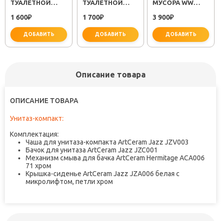
ТУАЛЕТНОЙ
ТУАЛЕТНОЙ
МУСОРА WW
БУМАГИ
БУМАГИ METRA
ERFIE BL 12L
1 600
1 700
3 900
KVADRO FX-
₽
FX-11110A
₽
₽
61310
ДОБАВИТЬ
ДОБАВИТЬ
ДОБАВИТЬ
Описание товара
ОПИСАНИЕ ТОВАРА
не забудьте купить
не забудьте купить
не заб
Унитаз-компакт:
Комплектация:
Чаша для унитаза-компакта ArtCeram Jazz JZV003
Бачок для унитаза ArtCeram Jazz JZC001
Механизм смыва для бачка ArtCeram Hermitage ACA006
71 хром
Крышка-сиденье ArtCeram Jazz JZA006 белая с
микролифтом, петли хром