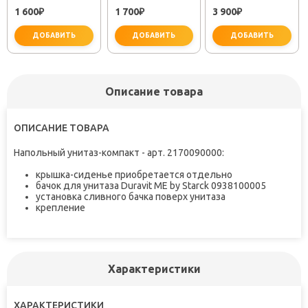
БУМАГИ
БУМАГИ METRA
ERFIE BL 12L
1 600
1 700
3 900
KVADRO FX-
₽
FX-11110A
₽
₽
61310
ДОБАВИТЬ
ДОБАВИТЬ
ДОБАВИТЬ
Описание товара
не забудьте купить
не забудьте купить
не заб
ОПИСАНИЕ ТОВАРА
Напольный унитаз-компакт - арт. 2170090000:
крышка-сиденье приобретается отдельно
бачок для унитаза Duravit ME by Starck 0938100005
установка сливного бачка поверх унитаза
крепление
Характеристики
ХАРАКТЕРИСТИКИ