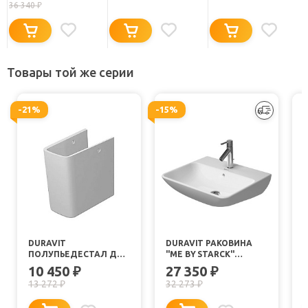
36 340
₽
МИКРОЛИФТОМ
Товары той же серии
-21%
-15%
DURAVIT
DURAVIT РАКОВИНА
ПОЛУПЬЕДЕСТАЛ ДЛЯ
"ME BY STARCK"
РАКОВИНЫ ME BY
2335650000 65 СМ
S
10 450
27 350
₽
₽
STARCK 0858400000
13 272
32 273
₽
₽