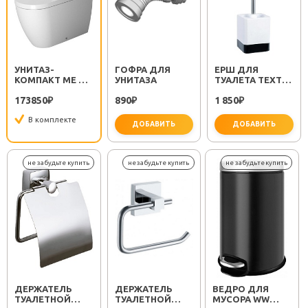
УНИТАЗ-
ГОФРА ДЛЯ
ЕРШ ДЛЯ
КОМПАКТ ME BY
УНИТАЗА
ТУАЛЕТА TEXT
STARCK
FX-230-5
173850
890
1 850
2170090000
₽
₽
₽
В комплекте
ДОБАВИТЬ
ДОБАВИТЬ
важно для установки
не за
ДЕРЖАТЕЛЬ
ДЕРЖАТЕЛЬ
ВЕДРО ДЛЯ
ТУАЛЕТНОЙ
ТУАЛЕТНОЙ
МУСОРА WW