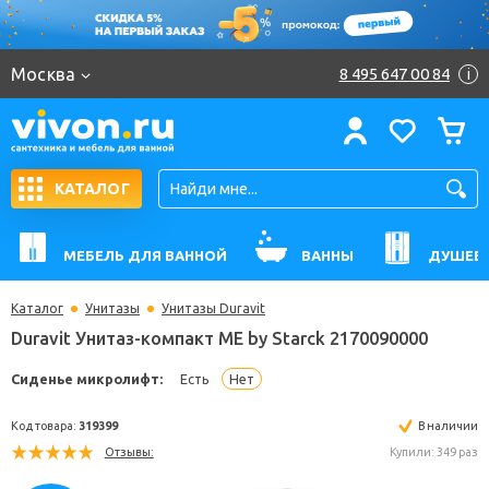
Москва
8 495 647 00 84
i
КАТАЛОГ
МЕБЕЛЬ ДЛЯ ВАННОЙ
ВАННЫ
ДУШЕВ
Каталог
Унитазы
Унитазы Duravit
Duravit Унитаз-компакт ME by Starck 2170090000
Сиденье микролифт:
Есть
Нет
Код товара:
319399
В н