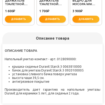
ДЕРЖАТЕЛЬ
ДЕРЖАТЕЛЬ
ВЕДРО ДЛЯ
ТУАЛЕТНОЙ
ТУАЛЕТНОЙ
МУСОРА WW
БУМАГИ
БУМАГИ METRA
ERFIE BL 12L
1 600
1 700
3 900
KVADRO FX-
₽
FX-11110A
₽
₽
61310
ДОБАВИТЬ
ДОБАВИТЬ
ДОБАВИТЬ
Описание товара
ОПИСАНИЕ ТОВАРА
не забудьте купить
не забудьте купить
не заб
Напольный унитаз-компакт - арт. 0128090000:
крышка-сиденье Duravit Starck 3 0063810000
бачок для унитаза Duravit Starck 3 0920100005
установка сливного бачка поверх унитаза
высота чаши 39,5 см.
антигрязевое покрытие
Производитель дает гарантию на
напольные унитазы
Duravit
для керамики 5 лет, для сиденья 2 года.