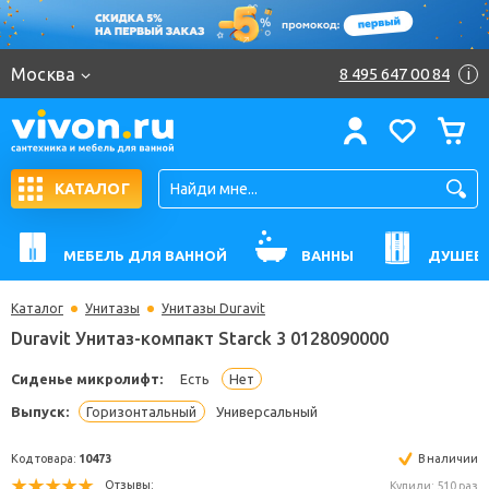
Москва
8 495 647 00 84
i
КАТАЛОГ
МЕБЕЛЬ ДЛЯ ВАННОЙ
ВАННЫ
ДУШЕВ
Каталог
Унитазы
Унитазы Duravit
Duravit Унитаз-компакт Starck 3 0128090000
Сиденье микролифт:
Есть
Нет
Выпуск:
Горизонтальный
Универсальный