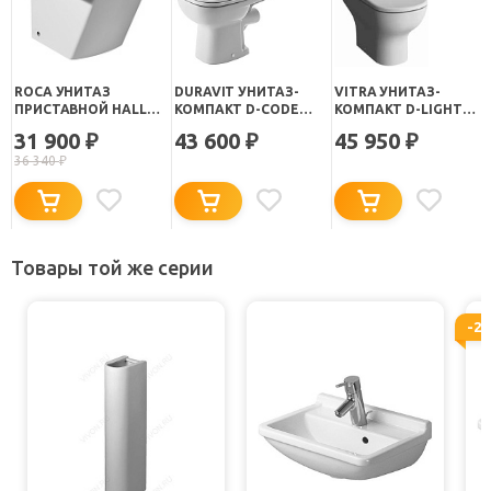
ROCA УНИТАЗ
DURAVIT УНИТАЗ-
VITRA УНИТАЗ-
ПРИСТАВНОЙ HALL
КОМПАКТ D-CODE
КОМПАКТ D-LIGHT
347627000
21110900002
9014B003-7209
31 900
43 600
45 950
₽
₽
₽
БЕЗОБОДКОВЫЙ С
36 340
₽
МИКРОЛИФТОМ
Товары той же серии
-2