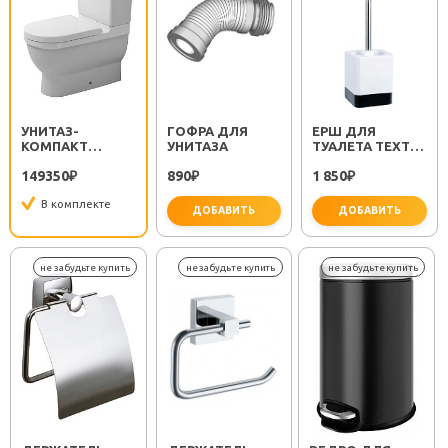
УНИТАЗ-
ГОФРА ДЛЯ
ЕРШ ДЛЯ
КОМПАКТ
УНИТАЗА
ТУАЛЕТА TEXT
STARCK 3
FX-230-5
149350
890
1 850
0128090000
₽
₽
₽
В комплекте
ДОБАВИТЬ
ДОБАВИТЬ
важно для установки
не за