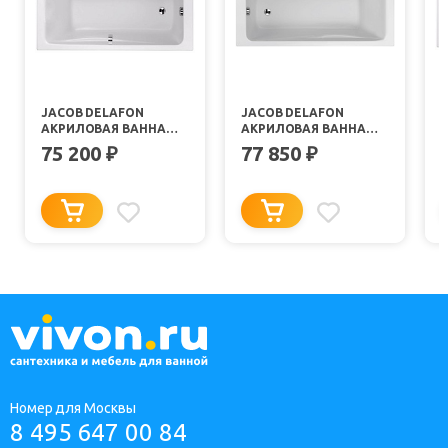
JACOB DELAFON
JACOB DELAFON
АКРИЛОВАЯ ВАННА
АКРИЛОВАЯ ВАННА
ODEON UP 150X70
ODEON UP 170Х75
75 200
77 850
₽
₽
E6060RU-00
E60491RU-00
Номер для Москвы
8 495 647 00 84