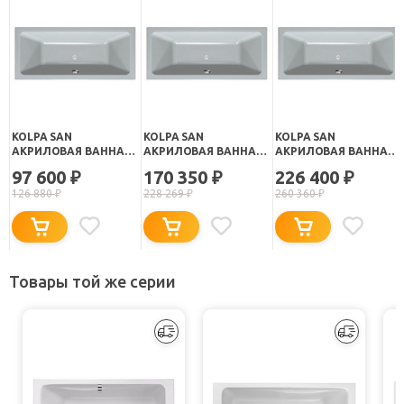
KOLPA SAN
KOLPA SAN
KOLPA SAN
АКРИЛОВАЯ ВАННА
АКРИЛОВАЯ ВАННА
АКРИЛОВАЯ ВАННА
ELEKTRA BASIS 170X80
ELEKTRA STANDART
ELEKTRA OPTIMA
97 600
170 350
226 400
₽
₽
₽
170X80
170X80
126 880
₽
228 269
₽
260 360
₽
Товары той же серии