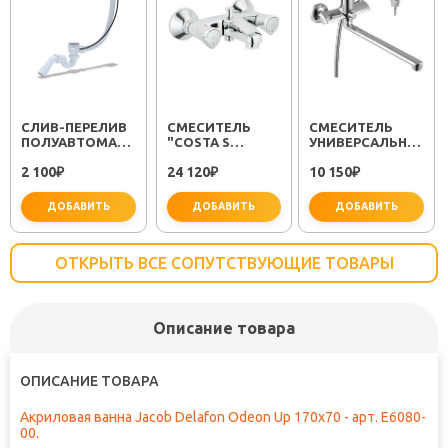
CЛИВ-ПЕРЕЛИВ
СМЕСИТЕЛЬ
СМЕСИТЕЛЬ
ПОЛУАВТОМАТ
"COSTA S
УНИВЕРСАЛЬНЫЙ
EM311
25483001"
"PLUS STRIKE
2 100
24 120
10 150
₽
₽
LM1151C"
₽
ДОБАВИТЬ
ДОБАВИТЬ
ДОБАВИТЬ
ОТКРЫТЬ ВСЕ СОПУТСТВУЮЩИЕ ТОВАРЫ
Описание товара
важно для установки
не забудьте купить
не заб
ОПИСАНИЕ ТОВАРА
Акриловая ванна Jacob Delafon Odeon Up 170x70 - арт. E6080-
00.