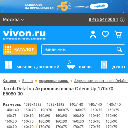
Москва
8 495 647 00 84
i
КАТАЛОГ
МЕБЕЛЬ ДЛЯ ВАННОЙ
ВАННЫ
ДУШЕВ
Каталог
Ванны
Акриловые ванны
Акриловые ванны Jacob Delafo
Jacob Delafon Акриловая ванна Odeon Up 170x70
E6080-00
Размеры:
1395x1395
1395x1395
140x140
140x140
140x
140x140
150x70
150x70
160x75
160x75
160x75
160x