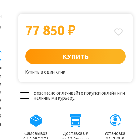
и
77 850
₽
з
n
КУПИТЬ
p
я
Купить в один клик
т
м
м
Безопасно оплачивайте покупки онлайн или
наличными курьеру.
м
м
й
е
Самовывоз
Доставка 0
Установка
₽
с 12 Августа
от 7000
на 12 Августа
₽