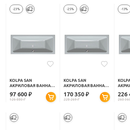
-23%
-25%
-13%
KOLPA SAN
KOLPA SAN
KOLP
АКРИЛОВАЯ ВАННА
АКРИЛОВАЯ ВАННА
АКРИ
ELEKTRA BASIS 170X80
ELEKTRA STANDART
ELEK
97 600
170 350
226
₽
₽
170X80
170X8
126 880
₽
228 269
₽
260 36