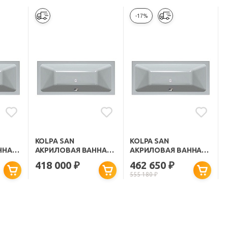
-17%
KOLPA SAN
KOLPA SAN
ННА
АКРИЛОВАЯ ВАННА
АКРИЛОВАЯ ВАННА
ELEKTRA MAGIC
ELEKTRA SPECIAL
418 000
462 650
₽
₽
170X80
170X75
555 180
₽