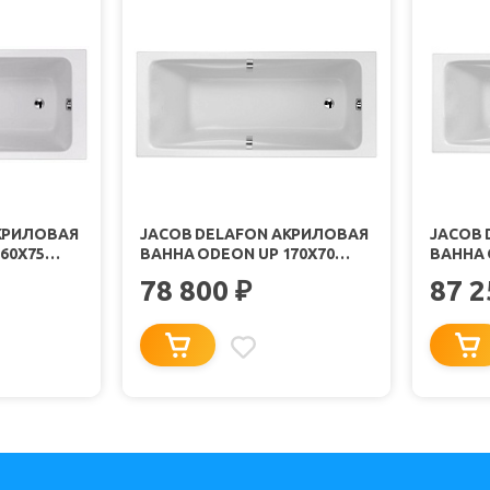
КРИЛОВАЯ
JACOB DELAFON АКРИЛОВАЯ
JACOB 
60X75
ВАННА ODEON UP 170X70
ВАННА 
E6080RU-00
E6048R
78 800
87 
₽