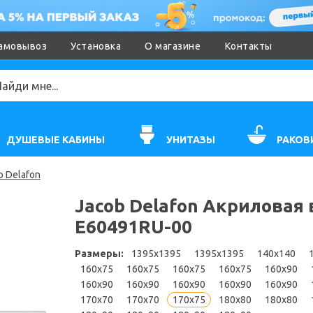
амовывоз
Установка
О магазине
Контакты
ДУШЕВЫЕ КАБИНЫ
УНИТАЗЫ
РАКОВ
 Delafon
Jacob Delafon Акриловая 
E60491RU-00
Размеры:
1395x1395
1395x1395
140x140
160x75
160x75
160x75
160x75
160x90
160x90
160x90
160x90
160x90
160x90
170x70
170x70
170x75
180x80
180x80