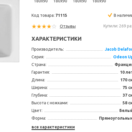
180x90
180x90
180x90
180x90
Код товара:
71115
В наличи
Купили: 269 ра
Отзывы
ХАРАКТЕРИСТИКИ
Производитель:
Jacob Delafo
Серия:
Odeon U
Страна:
Франци
Гарантия:
10 ле
Длина:
170 с
Ширина:
75 с
Глубина:
37 с
Высота с ножками:
58 с
Цвет:
Белы
Форма:
Прямоугольны
все характеристики