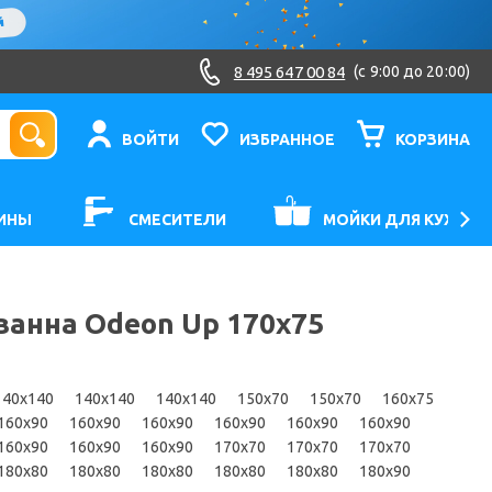
8 495 647 00 84
(c 9:00 до 20:00)
ВОЙТИ
ИЗБРАННОЕ
КОРЗИНА
ИНЫ
СМЕСИТЕЛИ
МОЙКИ ДЛЯ КУХНИ
ванна Odeon Up 170х75
140x140
140x140
140x140
150x70
150x70
160x75
160x90
160x90
160x90
160x90
160x90
160x90
160x90
160x90
160x90
170x70
170x70
170x70
180x80
180x80
180x80
180x80
180x80
180x90