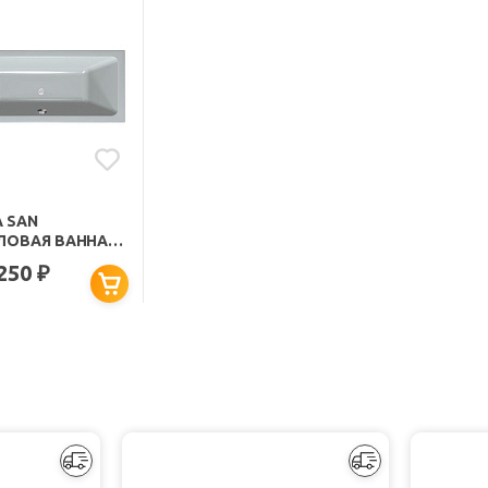
A SAN
ЛОВАЯ ВАННА
TRA LUXUS
 250
₽
0