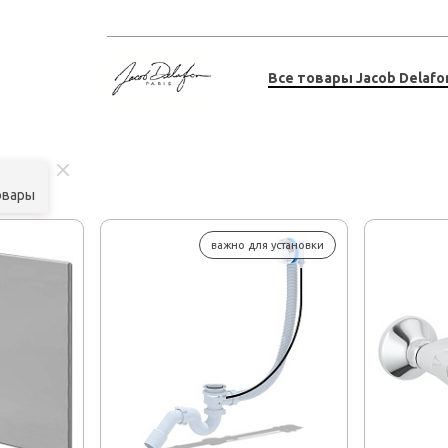
Все товары Jacob Delafo
овары
важно для установки