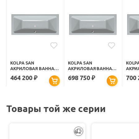
KOLPA SAN
KOLPA SAN
KOLP
АКРИЛОВАЯ ВАННА
АКРИЛОВАЯ ВАННА
АКРИ
ELEKTRA SPECIAL
ELEKTRA LUXUS
ELEK
464 200
698 750
700
₽
₽
170X80
170X75
170X8
Товары той же серии