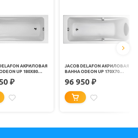
DELAFON АКРИЛОВАЯ
JACOB DELAFON АКРИЛОВАЯ
ODEON UP 180Х80
ВАННА ODEON UP 170X70
U-00
E6080-00
250
96 950
₽
₽