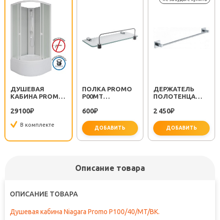
ДУШЕВАЯ
ПОЛКА PROMO
ДЕРЖАТЕЛЬ
КАБИНА PROMO
P00MT
ПОЛОТЕНЦА
P100/40/MT/BK
ПРОЗРАЧНАЯ
METRA FX-11101
29100
600
2 450
₽
₽
₽
В комплекте
ДОБАВИТЬ
ДОБАВИТЬ
не за
Описание товара
ОПИСАНИЕ ТОВАРА
Душевая кабина Niagara Promo P100/40/MT/BK.