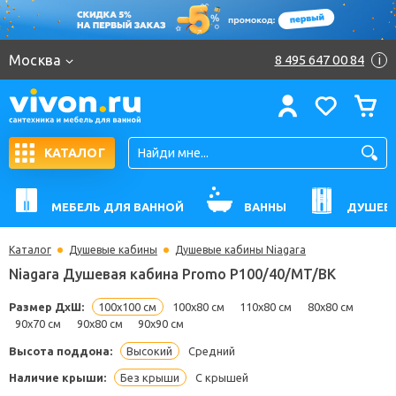
Москва
8 495 647 00 84
i
КАТАЛОГ
МЕБЕЛЬ ДЛЯ ВАННОЙ
ВАННЫ
ДУШЕВ
Каталог
Душевые кабины
Душевые кабины Niagara
Niagara Душевая кабина Promo P100/40/MT/BK
Размер ДхШ:
100x100 см
100x80 см
110x80 см
80x80 см
90x70 см
90x80 см
90x90 см
Высота поддона:
Высокий
Средний