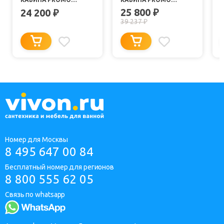
P80/40/MT/BK
P90/26/MT/BK
25 800
24 200
₽
₽
39 237
₽
Номер для Москвы
8 495 647 00 84
Бесплатный номер для регионов
8 800 555 62 05
Связь по whatsapp