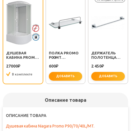
ДУШЕВАЯ
ПОЛКА PROMO
ДЕРЖАТЕЛЬ
КАБИНА PROMO
P00MT
ПОЛОТЕНЦА
P90/70/40L/MT
ПРОЗРАЧНАЯ
METRA FX-11101
27000
600
2 450
₽
₽
₽
В комплекте
ДОБАВИТЬ
ДОБАВИТЬ
не за
Описание товара
ОПИСАНИЕ ТОВАРА
Душевая кабина Niagara Promo P90/70/40L/MT.