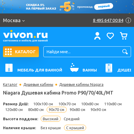
Москва
8 495 647 00 84
i
КАТАЛОГ
МЕБЕЛЬ ДЛЯ ВАННОЙ
ВАННЫ
ДУШЕВ
Каталог
Душевые кабины
Душевые кабины Niagara
Niagara Душевая кабина Promo P90/70/40L/MT
Размер ДхШ:
100x100 см
100x70 см
100x80 см
110x80 с
120x80 см
80x80 см
90x70 см
90x80 см
90x90 см
Высота поддона:
Высокий
Средний