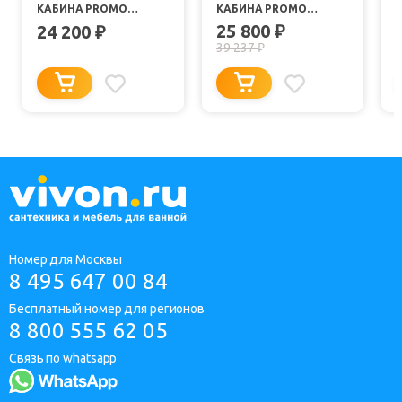
КАБИНА PROMO
КАБИНА PROMO
P80/40/MT/BK
P90/26/MT/BK
25 800
24 200
₽
₽
39 237
₽
Номер для Москвы
8 495 647 00 84
Бесплатный номер для регионов
8 800 555 62 05
Связь по whatsapp