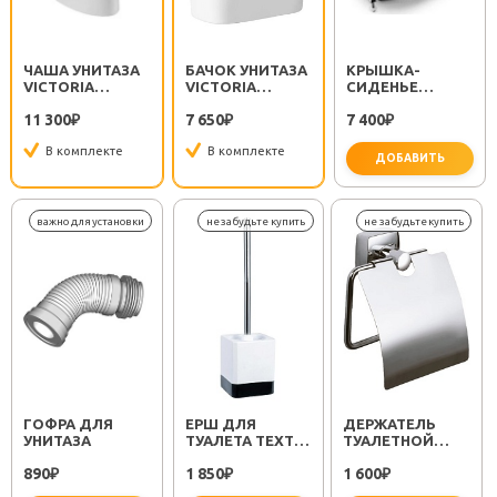
ЧАША УНИТАЗА
БАЧОК УНИТАЗА
КРЫШКА-
VICTORIA
VICTORIA
СИДЕНЬЕ
342399000
34139Z000
VICTORIA
11 300
7 650
7 400
₽
₽
801390004 НА
₽
СТАЛЬНЫХ
В комплекте
В комплекте
ПЕТЛЯХ
ДОБАВИТЬ
ГОФРА ДЛЯ
ЕРШ ДЛЯ
ДЕРЖАТЕЛЬ
УНИТАЗА
ТУАЛЕТА TEXT
ТУАЛЕТНОЙ
FX-230-5
БУМАГИ
890
1 850
1 600
₽
₽
KVADRO FX-
₽
61310