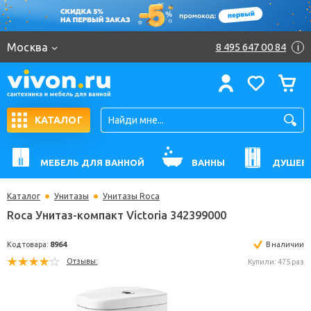
Москва
8 495 647 00 84
i
КАТАЛОГ
МЕБЕЛЬ ДЛЯ ВАННОЙ
ВАННЫ
ДУШЕВ
Каталог
Унитазы
Унитазы Roca
Roca Унитаз-компакт Victoria 342399000
Код товара:
8964
В н
Отзывы:
Купили: 