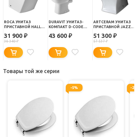
ROCA УНИТАЗ
DURAVIT УНИТАЗ-
ARTCERAM УНИТАЗ
ПРИСТАВНОЙ HALL
КОМПАКТ D-CODE
ПРИСТАВНОЙ JAZZ
347627000
21110900002
JZV002
31 900
43 600
51 300
₽
₽
₽
36 340
₽
57 537
₽
Товары той же серии
-5%
-2