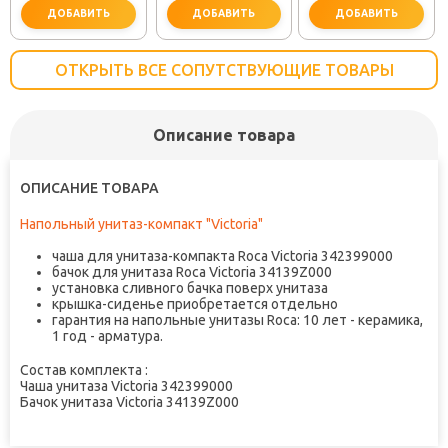
ДОБАВИТЬ
ДОБАВИТЬ
ДОБАВИТЬ
ОТКРЫТЬ ВСЕ СОПУТСТВУЮЩИЕ ТОВАРЫ
Описание товара
важно для установки
не забудьте купить
не заб
ОПИСАНИЕ ТОВАРА
Напольный унитаз-компакт "Victoria"
чаша для унитаза-компакта Roca Victoria 342399000
бачок для унитаза Roca Victoria 34139Z000
установка сливного бачка поверх унитаза
крышка-сиденье приобретается отдельно
гарантия на напольные унитазы Roca: 10 лет - керамика,
1 год - арматура.
Состав комплекта :
Чаша унитаза Victoria 342399000
Бачок унитаза Victoria 34139Z000