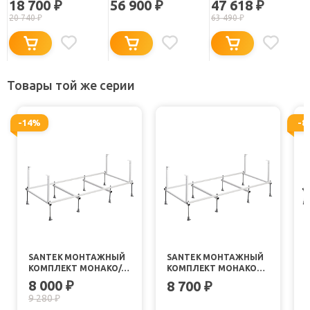
18 700
56 900
47 618
₽
₽
₽
150X70
20 740
₽
63 490
₽
Товары той же серии
-14%
-8
SANTEK МОНТАЖНЫЙ
SANTEK МОНТАЖНЫЙ
КОМПЛЕКТ МОНАКО/
КОМПЛЕКТ МОНАКО
ТЕНЕРИФЕ 150
160X70
8 000
₽
8 700
₽
9 280
₽