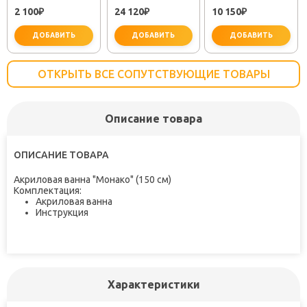
EM311
25483001"
"PLUS STRIKE
2 100
24 120
10 150
₽
₽
LM1151C"
₽
ДОБАВИТЬ
ДОБАВИТЬ
ДОБАВИТЬ
ОТКРЫТЬ ВСЕ СОПУТСТВУЮЩИЕ ТОВАРЫ
Описание товара
важно для установки
не забудьте купить
не заб
ОПИСАНИЕ ТОВАРА
Акриловая ванна "Монако" (150 см)
Комплектация:
Акриловая ванна
Инструкция
Характеристики