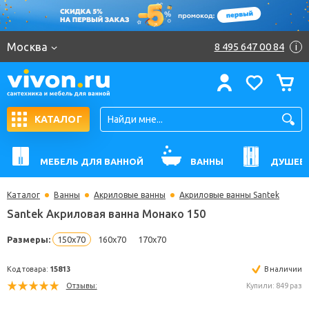
Москва
8 495 647 00 84
i
КАТАЛОГ
МЕБЕЛЬ ДЛЯ ВАННОЙ
ВАННЫ
ДУШЕВ
Каталог
Ванны
Акриловые ванны
Акриловые ванны Santek
Santek Акриловая ванна Монако 150
Размеры:
150x70
160x70
170x70
Код товара:
15813
В н