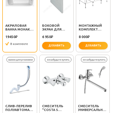
АКРИЛОВАЯ
БОКОВОЙ
МОНТАЖНЫЙ
ВАННА МОНАКО
ЭКРАН ДЛЯ
КОМПЛЕКТ
150
ВАННЫ МОНАКО
МОНАКО/
19450
6 950
8 000
₽
70 L
₽
ТЕНЕРИФЕ 150
₽
В комплекте
ДОБАВИТЬ
ДОБАВИТЬ
CЛИВ-ПЕРЕЛИВ
СМЕСИТЕЛЬ
СМЕСИТЕЛЬ
ПОЛУАВТОМАТ
"COSTA S
УНИВЕРСАЛЬНЫЙ