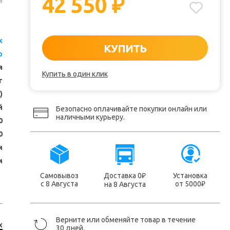
42 550
₽
з
x
КУПИТЬ
o
я
Купить в один клик
т
)
й
Безопасно оплачивайте покупки онлайн или
наличными курьеру.
0
0
м
м
Самовывоз
Доставка 0
Установка
₽
с 8 Августа
от 5000
на 8 Августа
₽
Верните или обменяйте товар в течение
x
30 дней.