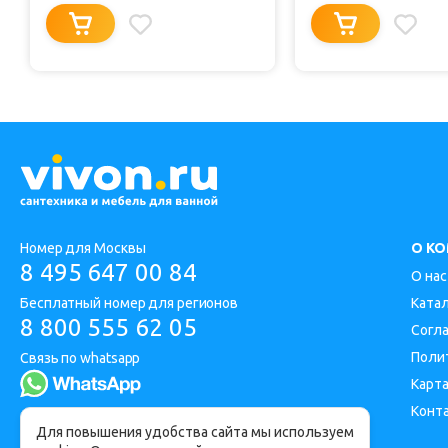
Номер для Москвы
О К
8 495 647 00 84
О нас
Бесплатный номер для регионов
Ката
8 800 555 62 05
Согл
Поли
Связь по whatsapp
Карта
Конт
Адрес офиса: Москва, Дорожная улица 1
Для повышения удобства сайта мы используем