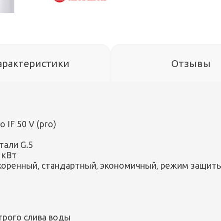
арактеристики
Отзывы
 IF 50 V (pro)
тали G.5
 кВт
коренный, стандартный, экономичный, режим защит
рого слива воды