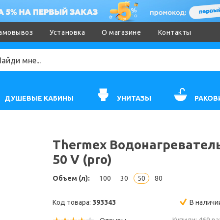
амовывоз
Установка
О магазине
Контакты
ДУШЕВЫЕ КАБИНЫ
УНИТАЗЫ
РАКОВ
Thermex Водонагреватель 
50 V (pro)
Объем (л):
100
30
50
80
Код товара:
393343
В наличи