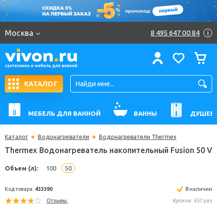
Москва
8 495 647 00 84
i
КАТАЛОГ
МЕБЕЛЬ ДЛЯ ВАННОЙ
ВАННЫ
ДУШЕВ
Каталог
Водонагреватели
Водонагреватели Thermex
Thermex Водонагреватель накопительный Fusion 
Объем (л):
100
50
Код товара:
433390
В н