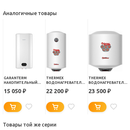
Аналогичные товары
GARANTERM
THERMEX
THERMEX
НАКОПИТЕЛЬНЫЙ
ВОДОНАГРЕВАТЕЛЬ
ВОДОНАГРЕВАТЕЛЬ
ВОДОНАГРЕВАТЕЛЬ
НАКОПИТЕЛЬНЫЙ
НАКОПИТЕЛЬНЫЙ
15 050
22 200
23 500
₽
₽
₽
FLAT 50 V
THERMO 50 V SLIM
ETERNA 50 V
(ВЕРТИКАЛЬНЫЙ)
Товары той же серии