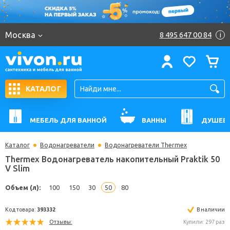
Москва
8 495 647 00 84
i
КАТАЛОГ
МЕБЕЛЬ ДЛЯ ВАННОЙ
ВАННЫ
ДУШЕВ
Каталог
Водонагреватели
Водонагреватели Thermex
Thermex Водонагреватель накопительный Praktik
V Slim
Объем (л):
100
150
30
50
80