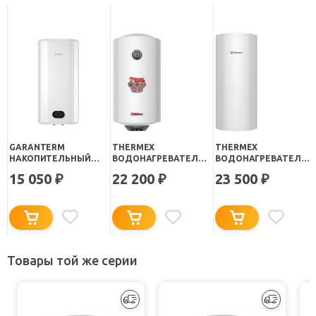
GARANTERM
THERMEX
THERMEX
НАКОПИТЕЛЬНЫЙ
ВОДОНАГРЕВАТЕЛЬ
ВОДОНАГРЕВАТЕЛЬ
ВОДОНАГРЕВАТЕЛЬ
НАКОПИТЕЛЬНЫЙ
НАКОПИТЕЛЬНЫЙ
15 050
22 200
23 500
₽
₽
₽
FLAT 50 V
THERMO 50 V SLIM
FUSION 50 V
(ВЕРТИКАЛЬНЫЙ)
Товары той же серии