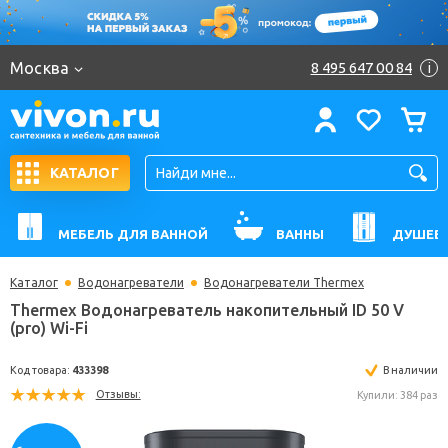
Москва
8 495 647 00 84
i
КАТАЛОГ
МЕБЕЛЬ ДЛЯ ВАННОЙ
ВАННЫ
ДУШЕВ
Каталог
Водонагреватели
Водонагреватели Thermex
Thermex Водонагреватель накопительный ID 50 
(pro) Wi-Fi
Код товара:
433398
В н
Отзывы:
Купили: 