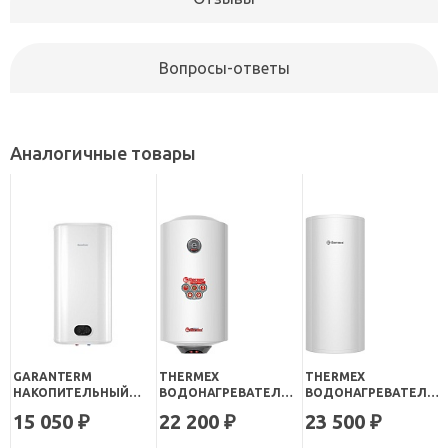
Вопросы-ответы
Аналогичные товары
GARANTERM
THERMEX
THERMEX
НАКОПИТЕЛЬНЫЙ
ВОДОНАГРЕВАТЕЛЬ
ВОДОНАГРЕВАТЕЛЬ
ВОДОНАГРЕВАТЕЛЬ
НАКОПИТЕЛЬНЫЙ
НАКОПИТЕЛЬНЫЙ
15 050
22 200
23 500
₽
₽
₽
FLAT 50 V
THERMO 50 V SLIM
FUSION 50 V
(ВЕРТИКАЛЬНЫЙ)