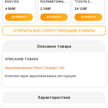
EVSC150
ПОЛУАВТОМАТ
"COSTA S
EM311
25483001"
4 000
2 100
24 120
₽
₽
₽
ДОБАВИТЬ
ДОБАВИТЬ
ДОБАВИТЬ
ОТКРЫТЬ ВСЕ СОПУТСТВУЮЩИЕ ТОВАРЫ
Описание товара
важно для установки
не заб
ОПИСАНИЕ ТОВАРА
Акриловая ванна Triton Стандарт 160.
Комплектация: акриловая ванна, инструкция.
Характеристики