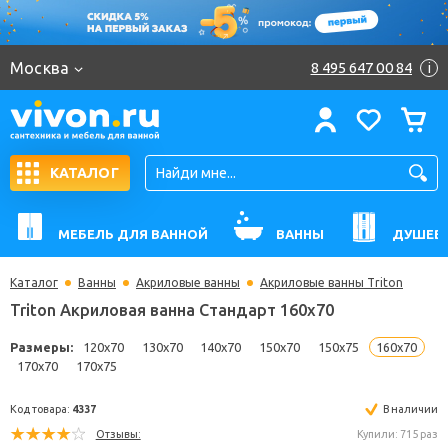
Москва
8 495 647 00 84
i
КАТАЛОГ
МЕБЕЛЬ ДЛЯ ВАННОЙ
ВАННЫ
ДУШЕВ
Каталог
Ванны
Акриловые ванны
Акриловые ванны Triton
Triton Акриловая ванна Стандарт 160x70
Размеры:
120x70
130x70
140x70
150x70
150x75
160
170x70
170x75