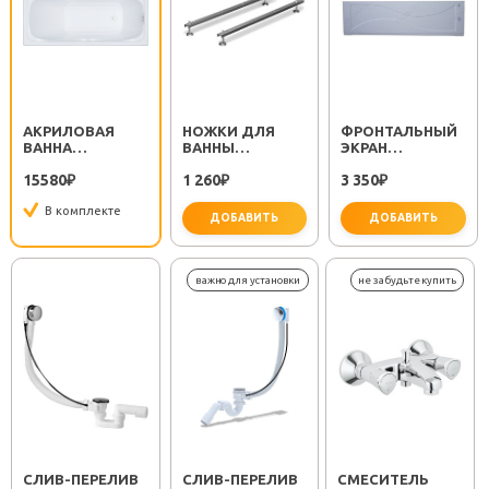
АКРИЛОВАЯ
НОЖКИ ДЛЯ
ФРОНТАЛЬНЫЙ
ВАННА
ВАННЫ
ЭКРАН
СТАНДАРТ
СТАНДАРТ
СТАНДАРТ 160
15580
1 260
3 350
160X70
₽
₽
₽
В комплекте
ДОБАВИТЬ
ДОБАВИТЬ
CЛИВ-ПЕРЕЛИВ
CЛИВ-ПЕРЕЛИВ
СМЕСИТЕЛЬ