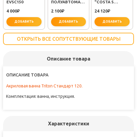
EVSC150
ПОЛУАВТОМАТ
"COSTA S
EM311
25483001"
4 000
2 100
24 120
₽
₽
₽
ДОБАВИТЬ
ДОБАВИТЬ
ДОБАВИТЬ
ОТКРЫТЬ ВСЕ СОПУТСТВУЮЩИЕ ТОВАРЫ
Описание товара
важно для установки
не заб
ОПИСАНИЕ ТОВАРА
Акриловая ванна Triton Стандарт 120.
Комплектация: ванна, инструкция.
Характеристики