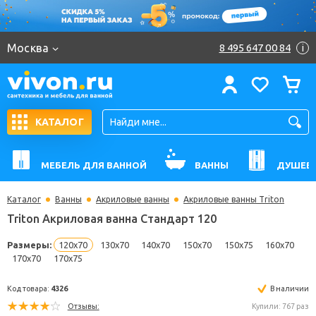
Москва
8 495 647 00 84
i
КАТАЛОГ
МЕБЕЛЬ ДЛЯ ВАННОЙ
ВАННЫ
ДУШЕВ
Каталог
Ванны
Акриловые ванны
Акриловые ванны Triton
Triton Акриловая ванна Стандарт 120
Размеры:
120x70
130x70
140x70
150x70
150x75
160
170x70
170x75