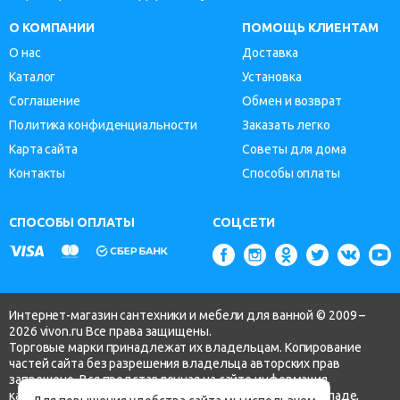
О КОМПАНИИ
ПОМОЩЬ КЛИЕНТАМ
О нас
Доставка
Каталог
Установка
Соглашение
Обмен и возврат
Политика конфиденциальности
Заказать легко
Карта сайта
Советы для дома
Контакты
Способы оплаты
СПОСОБЫ ОПЛАТЫ
СОЦСЕТИ
Интернет-магазин сантехники и мебели для ванной © 2009 –
2026 vivon.ru Все права защищены.
Торговые марки принадлежат их владельцам. Копирование
частей сайта без разрешения владельца авторских прав
запрещено. Вся представленная на сайте информация,
касающаяся технических характеристик, наличия на складе,