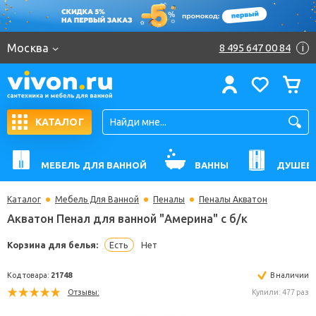
Москва
8 495 647 00 84
i
КАТАЛОГ
МЕБЕЛЬ ДЛЯ ВАННОЙ
ВАННЫ
ДУШЕВ
Каталог
Мебель Для Ванной
Пеналы
Пеналы Акватон
Акватон Пенал для ванной "Америна" с б/к
Корзина для белья:
Есть
Нет
Код товара:
21748
В н