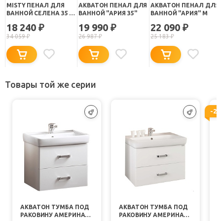
MISTY ПЕНАЛ ДЛЯ
АКВАТОН ПЕНАЛ ДЛЯ
АКВАТОН ПЕНАЛ ДЛЯ
ВАННОЙ СЕЛЕНА 35 L
ВАННОЙ "АРИЯ 35"
ВАННОЙ "АРИЯ" М
С Б/К
18 240
19 990
22 090
₽
₽
₽
34 059
₽
26 987
₽
25 183
₽
Товары той же серии
-2
АКВАТОН ТУМБА ПОД
АКВАТОН ТУМБА ПОД
РАКОВИНУ АМЕРИНА
РАКОВИНУ АМЕРИНА