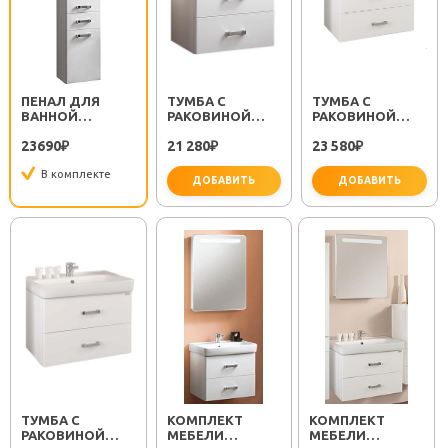
ПЕНАЛ ДЛЯ
ТУМБА С
ТУМБА С
ВАННОЙ
РАКОВИНОЙ
РАКОВИНОЙ
"АМЕРИНА" С Б/
"АМЕРИНА 60"
"АМЕРИНА 70"
23690
21 280
23 580
К
₽
₽
₽
В комплекте
ДОБАВИТЬ
ДОБАВИТЬ
ТУМБА С
КОМПЛЕКТ
КОМПЛЕКТ
РАКОВИНОЙ
МЕБЕЛИ
МЕБЕЛИ