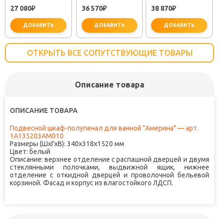
"АМЕРИНА 80"
"АМЕРИНА 60" L
"АМЕРИНА 70" L
27 080
36 570
38 870
₽
₽
₽
ДОБАВИТЬ
ДОБАВИТЬ
ДОБАВИТЬ
ОТКРЫТЬ ВСЕ СОПУТСТВУЮЩИЕ ТОВАРЫ
Описание товара
ОПИСАНИЕ ТОВАРА
Подвесной шкаф-полупенал для ванной "Америна" — арт.
1A135203AM010
Размеры (ШхГхВ): 340x318x1520 мм
Цвет: белый
Описание: верхнее отделение с распашной дверцей и двумя
стеклянными полочками, выдвижной ящик, нижнее
отделение с откидной дверцей и проволочной бельевой
корзиной. Фасад и корпус из влагостойкого ЛДСП.