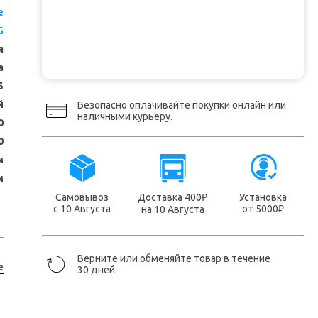
e
G
я
а
5
й
Безопасно оплачивайте покупки онлайн или
наличными курьеру.
0
0
м
м
Самовывоз
Доставка 400
Установка
₽
с 10 Августа
от 5000
на 10 Августа
₽
Верните или обменяйте товар в течение
e
30 дней.