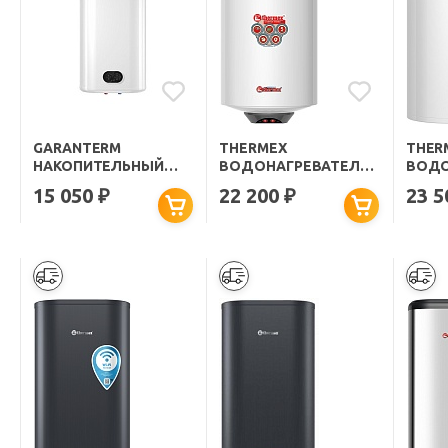
GARANTERM
THERMEX
THER
НАКОПИТЕЛЬНЫЙ
ВОДОНАГРЕВАТЕЛЬ
ВОДО
ВОДОНАГРЕВАТЕЛЬ
НАКОПИТЕЛЬНЫЙ
НАКО
15 050
22 200
23 
₽
₽
FLAT 50 V
THERMO 50 V SLIM
FUSIO
(ВЕРТИКАЛЬНЫЙ)