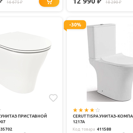
12 990
₽
₽
16 675
18 290
₽
₽
-30%
 УНИТАЗ ПРИСТАВНОЙ
CERUTTISPA УНИТАЗ-КОМП
907
1217A
435702
Код товара
411588