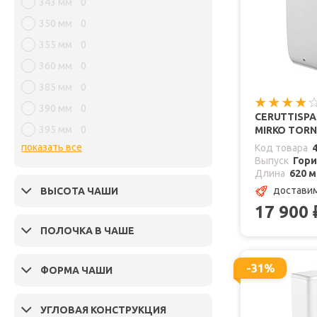
343 мм
0
350 мм
0
355 мм
0
360 мм
0
385 мм
0
390 мм
0
CERUTTISP
395 мм
0
MIRKO TORN
показать все
Код товара
Выпуск
Гор
Длина
620 
доставим
ВЫСОТА ЧАШИ
17 900
ПОЛОЧКА В ЧАШЕ
-31%
ФОРМА ЧАШИ
УГЛОВАЯ КОНСТРУКЦИЯ