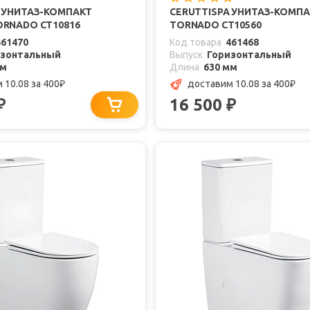
A УНИТАЗ-КОМПАКТ
CERUTTISPA УНИТАЗ-КОМПА
ORNADO CT10816
TORNADO CT10560
461470
Код товара
461468
изонтальный
Выпуск
Горизонтальный
мм
Длина
630 мм
 10.08
за 400
доставим 10.08
за 400
₽
₽
16 500
₽
₽