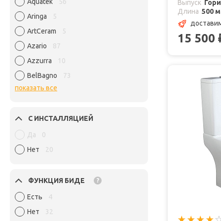
Aquatek
56
Выпуск
Гор
Длина
500 
Aringa
5
доставим
ArtCeram
5
15 500
Azario
87
Azzurra
10
BelBagno
73
показать все
С ИНСТАЛЛЯЦИЕЙ
Да
0
Нет
20
ФУНКЦИЯ БИДЕ
?
Есть
4
Нет
32