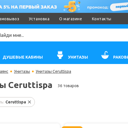
амовывоз
Установка
О магазине
Контакты
ДУШЕВЫЕ КАБИНЫ
УНИТАЗЫ
РАКОВ
аянс
Унитазы
Унитазы Ceruttispa
ы Ceruttispa
36 товаров
ь:
Ceruttispa