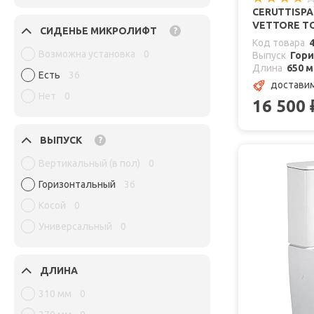
CERUTTISP
VETTORE T
СИДЕНЬЕ МИКРОЛИФТ
?
Код товара
Возможна установка
0
Выпуск
Гор
Длина
650 
Есть
36
доставим
Нет
0
16 500
ВЫПУСК
?
Вертикальный (в пол)
0
Горизонтальный
36
Косой
0
Универсальный
0
ДЛИНА
310 мм
0