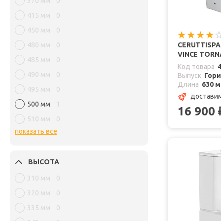
370 мм
0
415 мм
0
450 мм
0
480 мм
0
CERUTTISP
VINCE TORN
485 мм
0
Код товара
490 мм
0
Выпуск
Гор
Длина
630 
495 мм
0
доставим
500 мм
1
16 900
510 мм
0
показать все
ВЫСОТА
310 мм
0
320 мм
0
335 мм
0