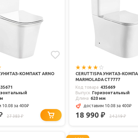
A УНИТАЗ-КОМПАКТ ARNO
CERUTTISPA УНИТАЗ-КОМП
MARMOLADA CT7777
435671
Код товара
435669
изонтальный
Выпуск
Горизонтальный
мм
Длина
620 мм
 10.08
за 400
доставим 10.08
за 400
₽
₽
18 990
₽
₽
27 383
24 219
₽
₽