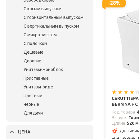
Безободковые
-28%
С косым выпуском
С горизонтальным выпуском
С вертикальным выпуском
С микролифтом
С полочкой
Дешевые
Дорогие
Унитазы-моноблок
Приставные
Унитазы-биде
Цветные
CERUTTISPA
Черные
BERNINA F C
Код товара
Для дачи
Выпуск
Гор
Длина
520 
доставим
ЦЕНА