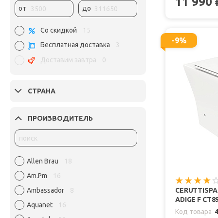
11 990
от
до
Со скидкой
15
-9%
Бесплатная доставка
3
Доставим завтра
0
СТРАНА
ПРОИЗВОДИТЕЛЬ
Allen Brau
18
Am.Pm
16
Ambassador
8
CERUTTISPA
ADIGE F CT8
Aquanet
16
Код товара