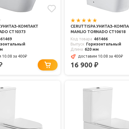
A УНИТАЗ-КОМПАКТ
CERUTTISPA УНИТАЗ-КОМП
ADO CT10373
MANLIO TORNADO CT10618
461469
Код товара
461466
изонтальный
Выпуск
Горизонтальный
мм
Длина
620 мм
 10.08
за 400
доставим 10.08
за 400
₽
₽
16 900
₽
₽