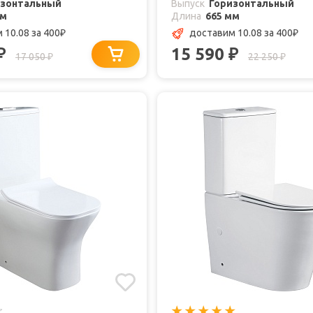
изонтальный
Выпуск
Горизонтальный
мм
Длина
665 мм
 10.08
за 400
доставим 10.08
за 400
₽
₽
15 590
₽
₽
17 050
22 250
₽
₽