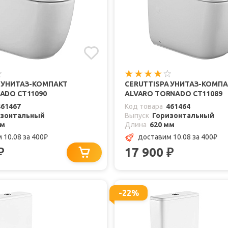
A УНИТАЗ-КОМПАКТ
CERUTTISPA УНИТАЗ-КОМП
ADO CT11090
ALVARO TORNADO CT11089
461467
Код товара
461464
изонтальный
Выпуск
Горизонтальный
мм
Длина
620 мм
 10.08
за 400
доставим 10.08
за 400
₽
₽
17 900
₽
₽
-22%