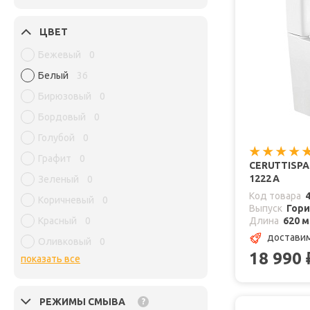
ЦВЕТ
Бежевый
0
Белый
36
Бирюзовый
0
Бордовый
0
Голубой
0
Графит
0
CERUTTISP
1222 А
Зеленый
0
Код товара
Коричневый
0
Выпуск
Гор
Красный
0
Длина
620 
доставим
Оливковый
0
18 990
показать все
РЕЖИМЫ СМЫВА
?