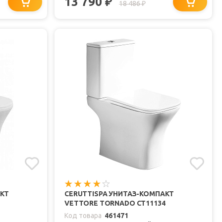
13 790
₽
18 486
₽
АКТ
CERUTTISPA УНИТАЗ-КОМПАКТ
VETTORE TORNADO CT11134
Код товара
461471