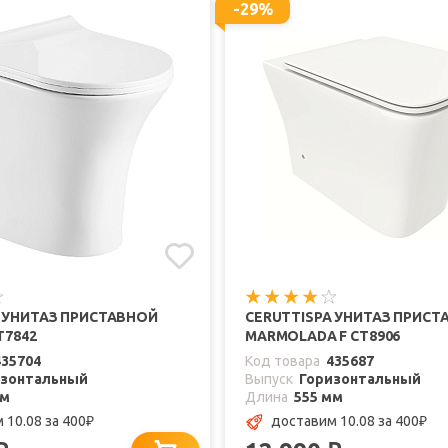
-29%
 УНИТАЗ ПРИСТАВНОЙ
CERUTTISPA УНИТАЗ ПРИСТ
T7842
MARMOLADA F CT8906
435704
Код товара
435687
изонтальный
Выпуск
Горизонтальный
мм
Длина
555 мм
 10.08
за 400
доставим 10.08
за 400
₽
₽