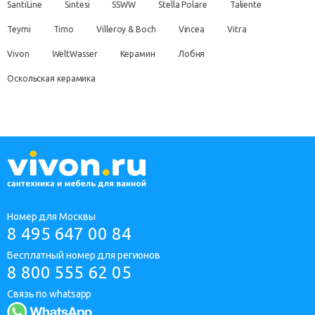
SantiLine
Sintesi
SSWW
Stella Polare
Taliente
Teymi
Timo
Villeroy & Boch
Vincea
Vitra
Vivon
WeltWasser
Керамин
Лобня
Оскольская керамика
Номер для Москвы
8 495 647 00 84
Бесплатный номер для регионов
8 800 555 62 05
Связь по whatsapp