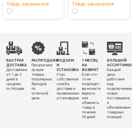
Товар закончился
Товар закончился
БЫСТРАЯ
РАСПРОДАЖИ
ПОДЪЕМ
1 МЕСЯЦ
БОЛЬШОЙ
ДОСТАВКА
Предлагаем
И
НА
АССОРТИМЕ
Доставляем
лучшие
УСТАНОВКА
ВОЗВРАТ
Каждый
от 1 до 3
товары
У нас
Если что-
день
дней в
популярных
собственная
то не
работаем
среднем
брендов
служба
подойдет,
над
по Москве
по
доставки и
вы можете
подключение
отличной
проверенные
вернуть
новых
цене.
установщики.
или
поставщиков
обменять
и
товар в
обновлением
течение
товарных
30 дней.
позиций.