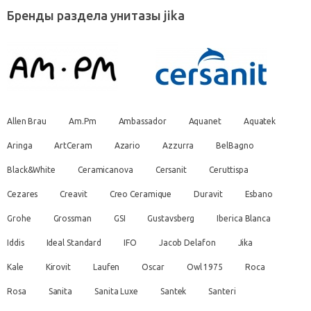
Бренды раздела унитазы jika
Allen Brau
Am.Pm
Ambassador
Aquanet
Aquatek
Aringa
ArtCeram
Azario
Azzurra
BelBagno
Black&White
Ceramicanova
Cersanit
Ceruttispa
Cezares
Creavit
Creo Ceramique
Duravit
Esbano
Grohe
Grossman
GSI
Gustavsberg
Iberica Blanca
Iddis
Ideal Standard
IFO
Jacob Delafon
Jika
Kale
Kirovit
Laufen
Oscar
Owl 1975
Roca
Rosa
Sanita
Sanita Luxe
Santek
Santeri