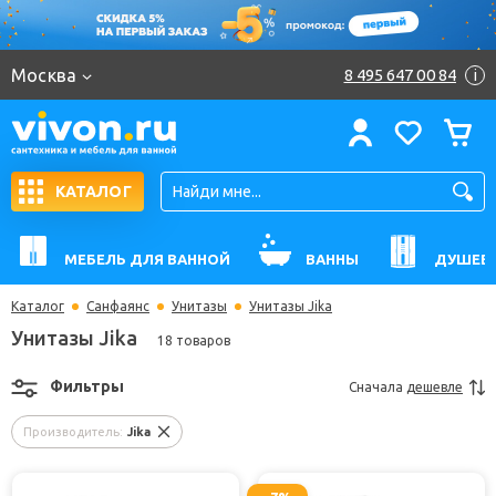
Москва
8 495 647 00 84
i
КАТАЛОГ
МЕБЕЛЬ ДЛЯ ВАННОЙ
ВАННЫ
ДУШЕВ
Каталог
Санфаянс
Унитазы
Унитазы Jika
Унитазы Jika
18 товаров
Фильтры
Сначала
дешевле
Производитель:
Jika