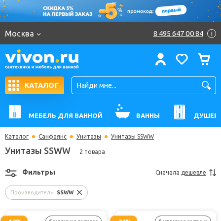
Москва
8 495 647 00 84
i
КАТАЛОГ
МЕБЕЛЬ ДЛЯ ВАННОЙ
ВАННЫ
ДУШЕВ
Каталог
Санфаянс
Унитазы
Унитазы SSWW
Унитазы SSWW
2 товара
Фильтры
Сначала
дешевле
Производитель:
SSWW