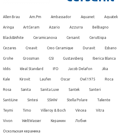
Allen Brau
Am.Pm
Ambassador
Aquanet
Aquatek
Aringa
ArtCeram
Azario
Azzurra
BelBagno
Black&White
Ceramicanova
Cersanit
Ceruttispa
Cezares
Creavit
Creo Ceramique
Duravit
Esbano
Grohe
Grossman
GSI
Gustavsberg
Iberica Blanca
Iddis
Ideal Standard
IFO
Jacob Delafon
Jika
Kale
Kirovit
Laufen
Oscar
Owl 1975
Roca
Rosa
Sanita
Sanita Luxe
Santek
Santeri
SantiLine
Sintesi
SSWW
Stella Polare
Taliente
Teymi
Timo
Villeroy & Boch
Vincea
Vitra
Vivon
WeltWasser
Керамин
Лобня
Оскольская керамика