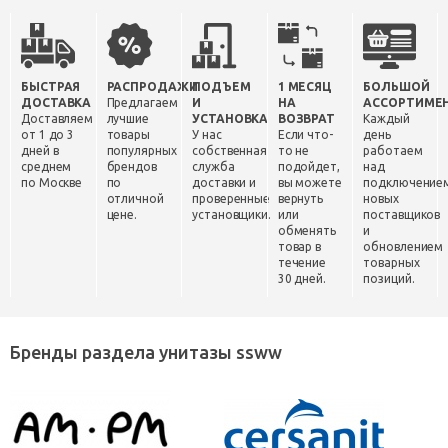
БЫСТРАЯ
РАСПРОДАЖИ
ПОДЪЕМ
1 МЕСЯЦ
БОЛЬШОЙ
ДОСТАВКА
Предлагаем
И
НА
АССОРТИМЕ
Доставляем
лучшие
УСТАНОВКА
ВОЗВРАТ
Каждый
от 1 до 3
товары
У нас
Если что-
день
дней в
популярных
собственная
то не
работаем
среднем
брендов
служба
подойдет,
над
по Москве
по
доставки и
вы можете
подключение
отличной
проверенные
вернуть
новых
цене.
установщики.
или
поставщиков
обменять
и
товар в
обновлением
течение
товарных
30 дней.
позиций.
Бренды раздела унитазы ssww