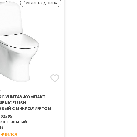
бесплатная доставка
RG УНИТАЗ-КОМПАКТ
IENIC FLUSH
ОВЫЙ С МИКРОЛИФТОМ
402595
изонтальный
мм
ончился