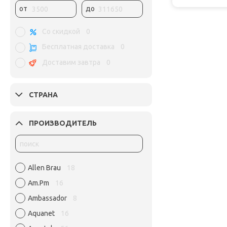
от
до
Со скидкой
0
Бесплатная доставка
0
Доставим завтра
0
СТРАНА
ПРОИЗВОДИТЕЛЬ
Allen Brau
18
Am.Pm
16
Ambassador
8
Aquanet
16