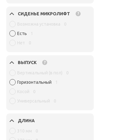
СИДЕНЬЕ МИКРОЛИФТ
?
Возможна установка
0
Есть
1
Нет
0
ВЫПУСК
?
Вертикальный (в пол)
0
Горизонтальный
1
Косой
0
Универсальный
0
ДЛИНА
310 мм
0