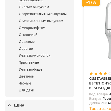
Безободковые
-17%
С косым выпуском
С горизонтальным выпуском
С вертикальным выпуском
С микролифтом
С полочкой
Дешевые
Дорогие
Унитазы-моноблок
Приставные
Унитазы-биде
Цветные
GUSTAVSBE
Черные
ESTETIC HYG
БЕЗОБОДК
Для дачи
Код товара
Выпуск
Гор
Длина
680 
ЦЕНА
Товар зак