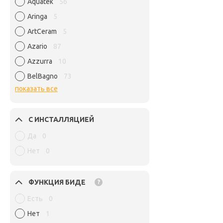
Aquatek
56
Aringa
5
ArtCeram
5
Azario
87
Azzurra
10
BelBagno
73
показать все
С ИНСТАЛЛЯЦИЕЙ
Да
0
Нет
0
ФУНКЦИЯ БИДЕ
?
Есть
0
Нет
1