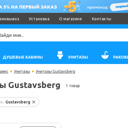
амовывоз
Установка
О магазине
Контакты
ДУШЕВЫЕ КАБИНЫ
УНИТАЗЫ
РАКОВ
аянс
Унитазы
Унитазы Gustavsberg
ы Gustavsberg
1 товар
ь:
Gustavsberg