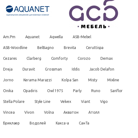
Am.Pm
Aquanet
Aqwella
ASB-Mebel
ASB-Woodline
BelBagno
Brevita
Ceruttispa
Cezares
Clarberg
Comforty
Corozo
Demax
Dreja
Duravit
Grossman
Iddis
Jacob Delafon
Jorno
Kerama Marazzi
Kolpa San
Misty
Mixline
Onika
Opadiris
Owl 1975
Parly
Runo
Sanflor
Stella Polare
Style Line
Velvex
Viant
Vigo
Vincea
Vivon
Volna
Акватон
Атолл
Бриклаер
Водолей
Какса-а
СанТа