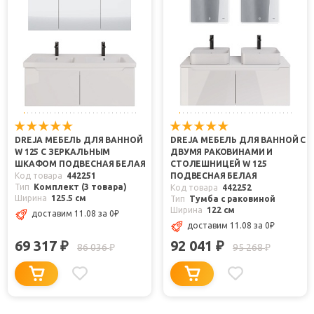
DREJA МЕБЕЛЬ ДЛЯ ВАННОЙ
DREJA МЕБЕЛЬ ДЛЯ ВАННОЙ С
W 125 С ЗЕРКАЛЬНЫМ
ДВУМЯ РАКОВИНАМИ И
ШКАФОМ ПОДВЕСНАЯ БЕЛАЯ
СТОЛЕШНИЦЕЙ W 125
Код товара
442251
ПОДВЕСНАЯ БЕЛАЯ
Тип
Комплект (3 товара)
Код товара
442252
Ширина
125.5 см
Тип
Тумба с раковиной
Ширина
122 см
доставим 11.08
за 0
₽
доставим 11.08
за 0
₽
69 317
92 041
₽
₽
86 036
95 268
₽
₽