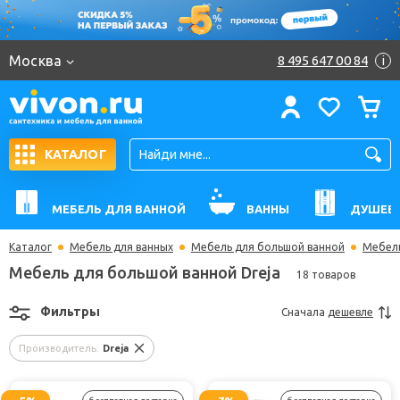
Москва
8 495 647 00 84
i
КАТАЛОГ
МЕБЕЛЬ ДЛЯ ВАННОЙ
ВАННЫ
ДУШЕВ
Каталог
Мебель для ванных
Мебель для большой ванной
Мебель
Мебель для большой ванной Dreja
18 товаров
Фильтры
Сначала
дешевле
Производитель:
Dreja