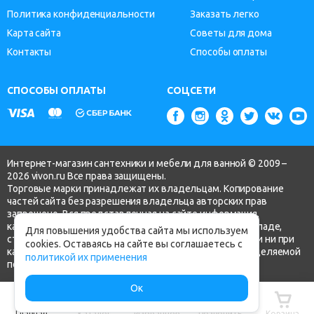
Политика конфиденциальности
Заказать легко
Карта сайта
Советы для дома
Контакты
Способы оплаты
СПОСОБЫ ОПЛАТЫ
СОЦСЕТИ
Интернет-магазин сантехники и мебели для ванной © 2009 –
2026 vivon.ru Все права защищены.
Торговые марки принадлежат их владельцам. Копирование
частей сайта без разрешения владельца авторских прав
запрещено. Вся представленная на сайте информация,
касающаяся технических характеристик, наличия на складе,
Для повышения удобства сайта мы используем
стоимости товаров, носит информационный характер и ни при
cookies. Оставаясь на сайте вы соглашаетесь с
каких условиях не является публичной офертой, определяемой
политикой их применения
положениями ч.2 ст. 437 Гражданского кодекса РФ.
Ок
Главная
Каталог
Избранное
Позвонить
Корзина