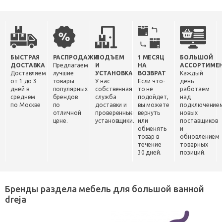
БЫСТРАЯ
РАСПРОДАЖИ
ПОДЪЕМ
1 МЕСЯЦ
БОЛЬШОЙ
ДОСТАВКА
Предлагаем
И
НА
АССОРТИМЕ
Доставляем
лучшие
УСТАНОВКА
ВОЗВРАТ
Каждый
от 1 до 3
товары
У нас
Если что-
день
дней в
популярных
собственная
то не
работаем
среднем
брендов
служба
подойдет,
над
по Москве
по
доставки и
вы можете
подключение
отличной
проверенные
вернуть
новых
цене.
установщики.
или
поставщиков
обменять
и
товар в
обновлением
течение
товарных
30 дней.
позиций.
Бренды раздела мебель для большой ванной
dreja