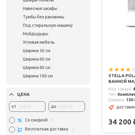
Шкафы-пеналы
Навесные шкафы
Тумбы без раковины
Под стиральную машину
Мойдодыры
Угловая мебель
Ширина 50 см
Ширина 60 см
Ширина 80 см
STELLA POL
Ширина 100 см
ВАННОЙ МАД
Код товара
ЦЕНА
Тип
Комплек
Ширина
130 
от
до
доставим
Со скидкой
3
34 200
Бесплатная доставка
5