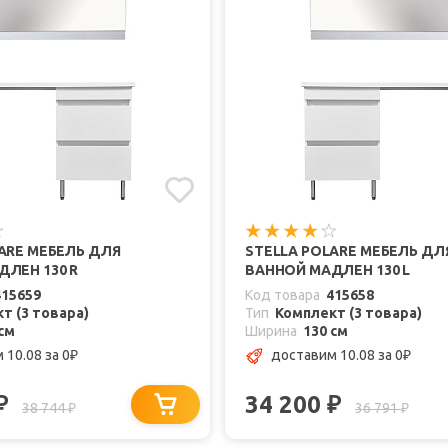
ARE МЕБЕЛЬ ДЛЯ
STELLA POLARE МЕБЕЛЬ ДЛ
ЛЕН 130 R
ВАННОЙ МАДЛЕН 130 L
415659
Код товара
415658
т (3 товара)
Тип
Комплект (3 товара)
см
Ширина
130 см
 10.08
за 0
доставим 10.08
за 0
₽
₽
34 200
₽
₽
38 744
36 791
₽
₽