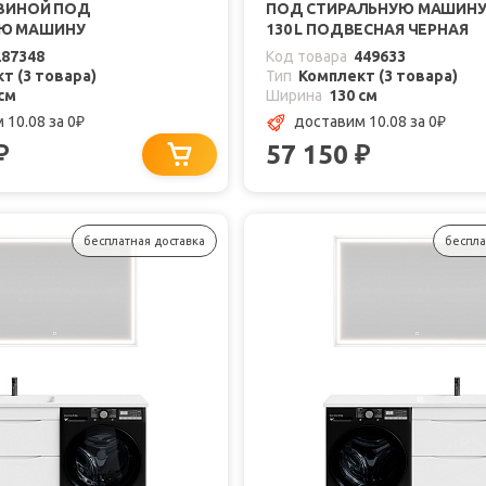
ОВИНОЙ ПОД
ПОД СТИРАЛЬНУЮ МАШИНУ
УЮ МАШИНУ
130 L ПОДВЕСНАЯ ЧЕРНАЯ
287348
Код товара
449633
т (3 товара)
Тип
Комплект (3 товара)
см
Ширина
130 см
 10.08
за 0
доставим 10.08
за 0
₽
₽
57 150
₽
₽
бесплатная доставка
беспла