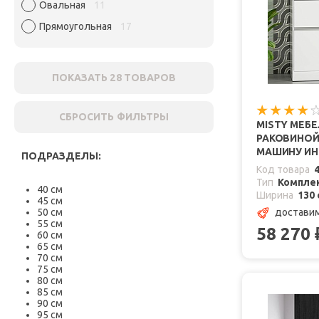
Овальная
11
Прямоугольная
17
ПОКАЗАТЬ
28
ТОВАРОВ
СБРОСИТЬ ФИЛЬТРЫ
MISTY МЕБЕ
РАКОВИНОЙ
МАШИНУ ИНГ
ПОДРАЗДЕЛЫ:
Код товара
Тип
Комплек
40 см
Ширина
130 
45 см
50 см
доставим
55 см
58 270
60 см
65 см
70 см
75 см
80 см
85 см
90 см
95 см