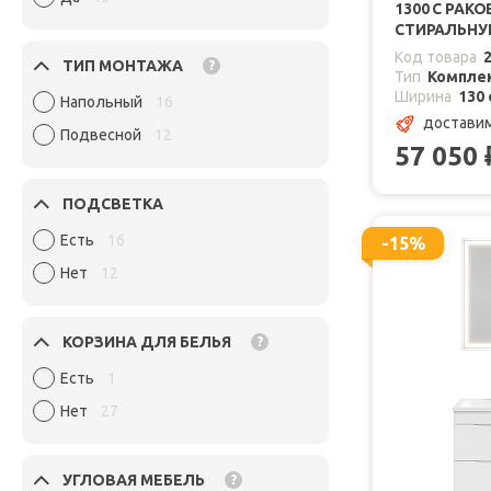
1300 С РАК
СТИРАЛЬН
Код товара
ТИП МОНТАЖА
?
Тип
Комплек
Ширина
130 
Напольный
16
доставим
Подвесной
12
57 050
ПОДСВЕТКА
Есть
16
-15%
Нет
12
КОРЗИНА ДЛЯ БЕЛЬЯ
?
Есть
1
Нет
27
УГЛОВАЯ МЕБЕЛЬ
?