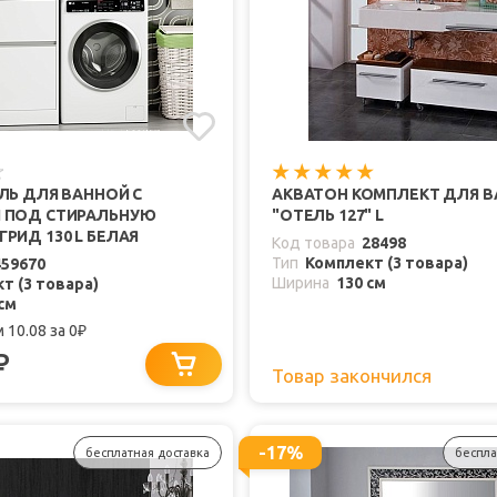
ЛЬ ДЛЯ ВАННОЙ С
АКВАТОН КОМПЛЕКТ ДЛЯ 
 ПОД СТИРАЛЬНУЮ
"ОТЕЛЬ 127" L
РИД 130 L БЕЛАЯ
Код товара
28498
Тип
Комплект (3 товара)
459670
Ширина
130 см
т (3 товара)
см
 10.08
за 0
₽
₽
Товар закончился
-17%
бесплатная доставка
беспла