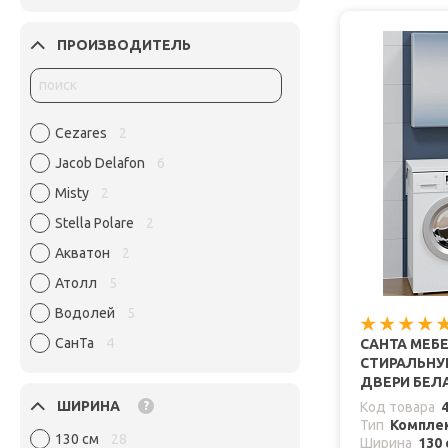
ПРОИЗВОДИТЕЛЬ
Cezares
2
Jacob Delafon
6
Misty
2
Stella Polare
2
Акватон
2
Атолл
5
Водолей
5
СанТа
4
САНТА МЕБ
СТИРАЛЬНУЮ
ДВЕРИ БЕЛ
ШИРИНА
?
Код товара
Тип
Комплек
130 см
28
Ширина
130 