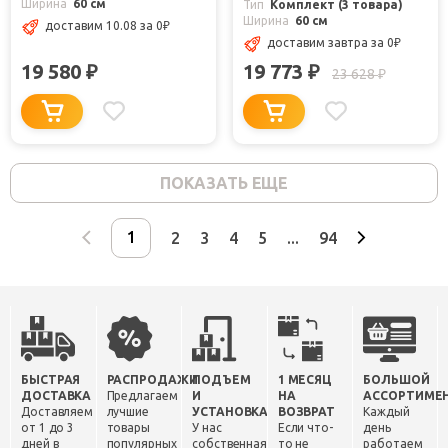
Ширина
60 см
Тип
Комплект (3 товара)
Ширина
60 см
доставим 10.08
за 0
₽
доставим завтра
за 0
₽
19 580
19 773
₽
₽
23 628
₽
ПОКАЗАТЬ ЕЩЕ
2
3
4
5
...
94
БЫСТРАЯ
РАСПРОДАЖИ
ПОДЪЕМ
1 МЕСЯЦ
БОЛЬШОЙ
ДОСТАВКА
Предлагаем
И
НА
АССОРТИМЕ
Доставляем
лучшие
УСТАНОВКА
ВОЗВРАТ
Каждый
от 1 до 3
товары
У нас
Если что-
день
дней в
популярных
собственная
то не
работаем