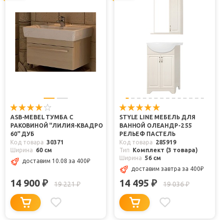
ASB-MEBEL ТУМБА С
STYLE LINE МЕБЕЛЬ ДЛЯ
РАКОВИНОЙ "ЛИЛИЯ-КВАДРО
ВАННОЙ ОЛЕАНДР-2 55
60" ДУБ
РЕЛЬЕФ ПАСТЕЛЬ
Код товара
30371
Код товара
285919
Ширина
60 см
Тип
Комплект (3 товара)
Ширина
56 см
доставим 10.08
за 400
₽
доставим завтра
за 400
₽
14 900
14 495
₽
₽
19 221
19 036
₽
₽