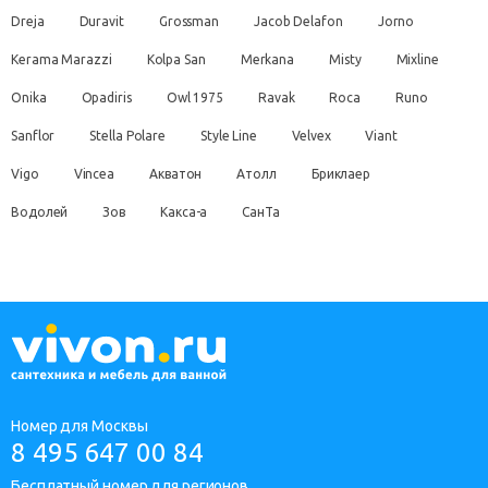
Dreja
Duravit
Grossman
Jacob Delafon
Jorno
Kerama Marazzi
Kolpa San
Merkana
Misty
Mixline
Onika
Opadiris
Owl 1975
Ravak
Roca
Runo
Sanflor
Stella Polare
Style Line
Velvex
Viant
Vigo
Vincea
Акватон
Атолл
Бриклаер
Водолей
Зов
Какса-а
СанТа
Номер для Москвы
8 495 647 00 84
Бесплатный номер для регионов