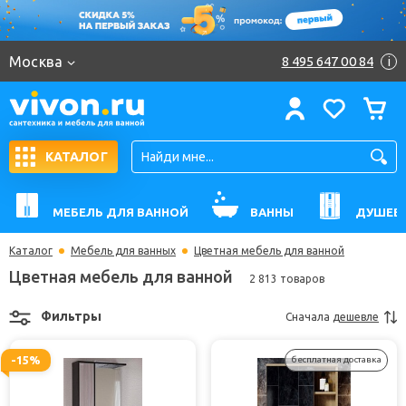
Москва
8 495 647 00 84
i
КАТАЛОГ
МЕБЕЛЬ ДЛЯ ВАННОЙ
ВАННЫ
ДУШЕВ
Каталог
Мебель для ванных
Цветная мебель для ванной
Цветная мебель для ванной
2 813 товаров
Фильтры
Сначала
дешевле
-15%
бесплатная доставка