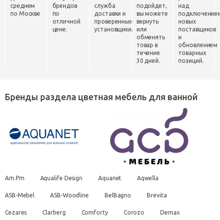
среднем
брендов
служба
подойдет,
над
по Москве
по
доставки и
вы можете
подключение
отличной
проверенные
вернуть
новых
цене.
установщики.
или
поставщиков
обменять
и
товар в
обновлением
течение
товарных
30 дней.
позиций.
Бренды раздела цветная мебель для ванной
Am.Pm
Aqualife Design
Aquanet
Aqwella
ASB-Mebel
ASB-Woodline
BelBagno
Brevita
Cezares
Clarberg
Comforty
Corozo
Demax