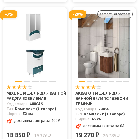
-3%
-28%
бесплатная доставка
MIXLINE МЕБЕЛЬ ДЛЯ ВАННОЙ
АКВАТОН МЕБЕЛЬ ДЛЯ
РАДУГА 52 ЗЕЛЕНАЯ
ВАННОЙ ЭКЛИПС 46 ЭБОНИ
Код товара
400046
ТЕМНЫЙ
Тип
Комплект (3 товара)
Код товара
29858
Ширина
52 см
Тип
Комплект (3 товара)
Ширина
45 см
доставим завтра
за 400
₽
доставим завтра
за 0
₽
18 850
19 270
₽
₽
19 376
26 785
₽
₽