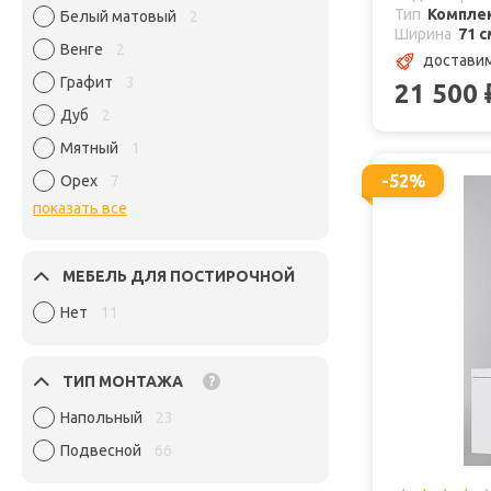
Тип
Комплек
Белый матовый
2
Ширина
71 с
Венге
2
доставим
Графит
3
21 500
Дуб
2
Мятный
1
-52%
Орех
7
показать все
МЕБЕЛЬ ДЛЯ ПОСТИРОЧНОЙ
Нет
11
ТИП МОНТАЖА
?
Напольный
23
Подвесной
66