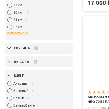
17 000
77 см
1
80 см
14
81 см
4
82 см
1
показать все
ГЛУБИНА
?
ВЫСОТА
?
ЦВЕТ
Антрацит
3
Бежевый
1
GROSSMAN 
Белый
43
НЕО 70 БЕЛ
Белый/Венге
7
Код товара