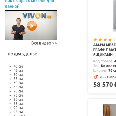
Как выбрать мебель для
ванной
Все видео >>
AM.PM МЕБЕ
ГРАФИТ МАТ
ПОДРАЗДЕЛЫ:
ЯЩИКАМИ
Код товара
Тип
Комплек
40 см
45 см
Ширина
76 с
50 см
доставим
55 см
60 см
58 570
65 см
70 см
75 см
80 см
85 см
90 см
95 см