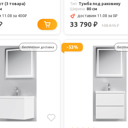
т (3 товара)
Тип
Тумба под раковину
м
Ширина
80 см
 11.08
за 400
доставим 11.08
за 0
₽
₽
33 790
₽
₽
108 845
₽
-53%
бесплатная доставка
беспла