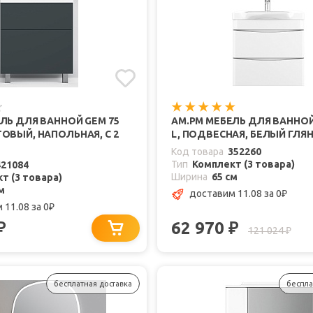
ЛЬ ДЛЯ ВАННОЙ GEM 75
AM.PM МЕБЕЛЬ ДЛЯ ВАННОЙ 
ОВЫЙ, НАПОЛЬНАЯ, С 2
L, ПОДВЕСНАЯ, БЕЛЫЙ ГЛЯ
Код товара
352260
Тип
Комплект (3 товара)
421084
Ширина
65 см
т (3 товара)
м
доставим 11.08
за 0
₽
 11.08
за 0
₽
62 970
₽
₽
121 024
₽
бесплатная доставка
беспла