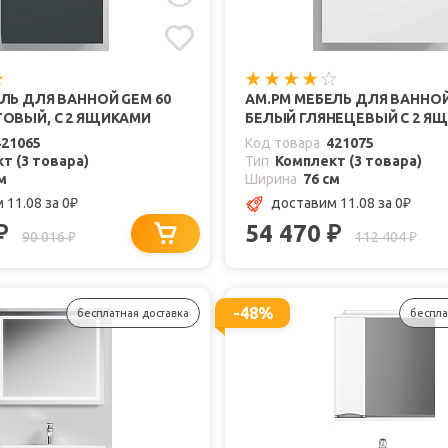
ЛЬ ДЛЯ ВАННОЙ GEM 60
AM.PM МЕБЕЛЬ ДЛЯ ВАННОЙ
ТОВЫЙ, С 2 ЯЩИКАМИ
БЕЛЫЙ ГЛЯНЕЦЕВЫЙ С 2 Я
421065
Код товара
421075
т (3 товара)
Тип
Комплект (3 товара)
м
Ширина
76 см
 11.08
за 0
доставим 11.08
за 0
₽
₽
54 470
₽
₽
90 016
112 404
₽
₽
-48%
бесплатная доставка
беспла