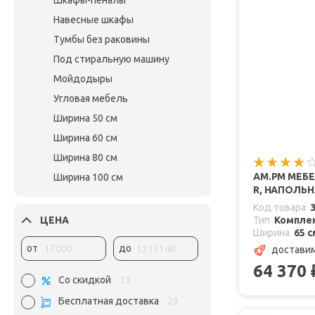
Шкафы-пеналы
Навесные шкафы
Тумбы без раковины
Под стиральную машину
Мойдодыры
Угловая мебель
Ширина 50 см
Ширина 60 см
Ширина 80 см
AM.PM МЕБЕ
Ширина 100 см
R, НАПОЛЬН
Код товара
ЦЕНА
Тип
Комплек
Ширина
65 с
от
до
доставим
64 370
Со скидкой
13
Бесплатная доставка
29