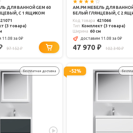
ЛЬ ДЛЯ ВАННОЙ GEM 60
AM.PM МЕБЕЛЬ ДЛЯ ВАННОЙ
НЦЕВЫЙ, С 1 ЯЩИКОМ
БЕЛЫЙ ГЛЯНЦЕВЫЙ, С 2 Я
421071
Код товара
421066
т (3 товара)
Тип
Комплект (3 товара)
м
Ширина
60 см
 11.08
за 0
доставим 11.08
за 0
₽
₽
47 970
₽
₽
97 152
102 340
₽
₽
-52%
бесплатная доставка
беспла