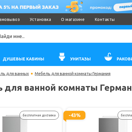
амовывоз
Установка
О магазине
Контакты
ДУШЕВЫЕ КАБИНЫ
УНИТАЗЫ
РАКОВ
ль для ванных
Мебель для ванной комнаты Германия
 для ванной комнаты Герма
-43%
бесплатная доставка
беспла