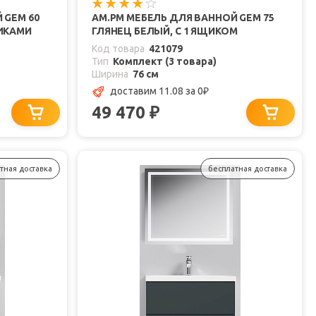
 GEM 60
AM.PM МЕБЕЛЬ ДЛЯ ВАННОЙ GEM 75
ЩИКАМИ
ГЛЯНЕЦ БЕЛЫЙ, С 1 ЯЩИКОМ
Код товара
421079
Тип
Комплект (3 товара)
Ширина
76 см
доставим 11.08
за 0
₽
49 470
₽
тная доставка
бесплатная доставка