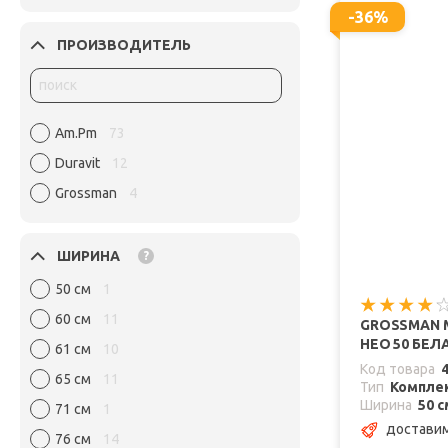
-36%
ПРОИЗВОДИТЕЛЬ
Am.Pm
73
Duravit
12
Grossman
4
ШИРИНА
?
50 см
1
60 см
11
GROSSMAN 
НЕО 50 БЕЛ
61 см
10
Код товара
65 см
11
Тип
Комплек
Ширина
50 с
71 см
1
доставим
76 см
14