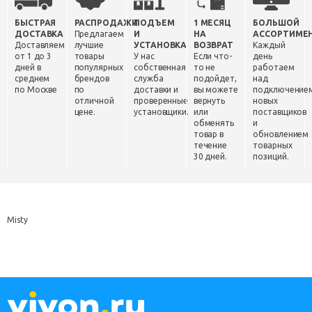
БЫСТРАЯ
РАСПРОДАЖИ
ПОДЪЕМ
1 МЕСЯЦ
БОЛЬШОЙ
ДОСТАВКА
Предлагаем
И
НА
АССОРТИМЕ
Доставляем
лучшие
УСТАНОВКА
ВОЗВРАТ
Каждый
от 1 до 3
товары
У нас
Если что-
день
дней в
популярных
собственная
то не
работаем
среднем
брендов
служба
подойдет,
над
по Москве
по
доставки и
вы можете
подключение
отличной
проверенные
вернуть
новых
цене.
установщики.
или
поставщиков
обменять
и
товар в
обновлением
течение
товарных
30 дней.
позиций.
Misty