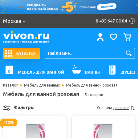
Москва
8 495 647 00 84
i
КАТАЛОГ
МЕБЕЛЬ ДЛЯ ВАННОЙ
ВАННЫ
ДУШЕВ
Каталог
Мебель для ванных
Мебель для ванной розовая
Мебель для ванной розовая
5 товаров
Фильтры
Сначала
дешевле
-12%