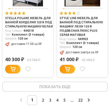
STELLA POLARE МЕБЕЛЬ ДЛЯ
STYLE LINE МЕБЕЛЬ ДЛЯ
ВАННОЙ КОРДЕЛИЯ 120 R ПОД
ВАННОЙ ПОД СТИРАЛЬНУЮ
СТИРАЛЬНУЮ МАШИНУ БЕЛАЯ
МАШИНУ ЛЕОН 120 R
Код товара
444318
ПОДВЕСНАЯ ЛЮКС PLUS
Тип
Комплект (3 товара)
СЕРАЯ МАТОВАЯ
Ширина
120 см
Код товара
449923
Тип
Комплект (3 товара)
доставим 11.08
за 0
₽
Ширина
120 см
доставим завтра
за 0
₽
40 300
41 000
₽
₽
54 769
43 490
₽
₽
ПОКАЗАТЬ ЕЩЕ
2
3
4
5
...
22