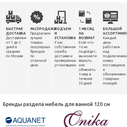
БЫСТРАЯ
РАСПРОДАЖИ
ПОДЪЕМ
1 МЕСЯЦ
БОЛЬШОЙ
ДОСТАВКА
Предлагаем
И
НА
АССОРТИМЕ
Доставляем
лучшие
УСТАНОВКА
ВОЗВРАТ
Каждый
от 1 до 3
товары
У нас
Если что-
день
дней в
популярных
собственная
то не
работаем
среднем
брендов
служба
подойдет,
над
по Москве
по
доставки и
вы можете
подключение
отличной
проверенные
вернуть
новых
цене.
установщики.
или
поставщиков
обменять
и
товар в
обновлением
течение
товарных
30 дней.
позиций.
Бренды раздела мебель для ванной 120 см