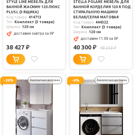
STYLE LINE МЕБЕЛЬ ДЛЯ
STELLA POLARE МЕБЕЛЬ ДЛЯ
ВАННОЙ ЖАСМИН 120 ЛЮКС
ВАННОЙ КОРДЕЛИЯ 120 R ПОД
PLUS L (3 ЯЩИКА)
СТИРАЛЬНУЮ МАШИНУ
Код товара
414713
БЕЛАЯ/СЕРАЯ МАТОВАЯ
Тип
Комплект (3 товара)
Код товара
444322
Ширина
120 см
Тип
Комплект (3 товара)
Ширина
120 см
доставим завтра
за 0
₽
доставим 11.08
за 0
₽
38 427
40 300
₽
₽
49 253
₽
-26%
-6%
бесплатная доставка
бесплатная доставка