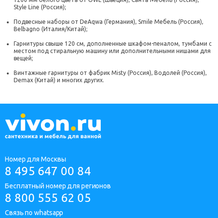
Style Line
(Россия);
Подвесные наборы от
DeAqwa
(Германия),
Smile Мебель
(Россия),
Belbagno
(Италия/Китай);
Гарнитуры свыше 120 см, дополненные шкафом-пеналом, тумбами с
местом под стиральную машину или дополнительными нишами для
вещей;
Винтажные гарнитуры от фабрик
Misty
(Россия),
Водолей
(Россия),
Demax
(Китай) и многих других.
Номер для Москвы
8 495 647 00 84
Бесплатный номер для регионов
8 800 555 62 05
Связь по whatsapp