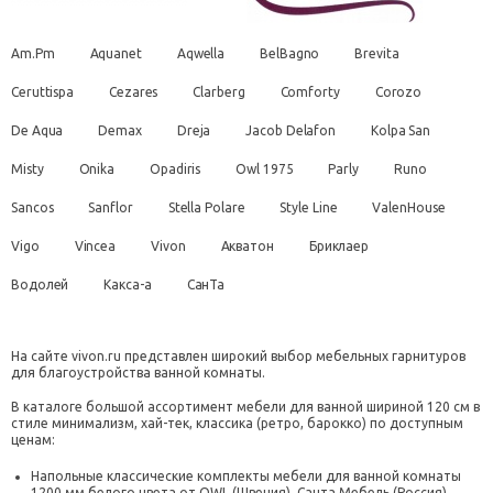
Am.Pm
Aquanet
Aqwella
BelBagno
Brevita
Ceruttispa
Cezares
Clarberg
Comforty
Corozo
De Aqua
Demax
Dreja
Jacob Delafon
Kolpa San
Misty
Onika
Opadiris
Owl 1975
Parly
Runo
Sancos
Sanflor
Stella Polare
Style Line
ValenHouse
Vigo
Vincea
Vivon
Акватон
Бриклаер
Водолей
Какса-а
СанТа
На сайте vivon.ru представлен широкий выбор мебельных гарнитуров
для благоустройства ванной комнаты.
В каталоге большой ассортимент мебели для ванной шириной 120 см в
стиле минимализм, хай-тек, классика (ретро, барокко) по доступным
ценам:
Напольные классические комплекты мебели для ванной комнаты
1200 мм белого цвета от
OWL
(Швеция),
Санта Мебель
(Россия),