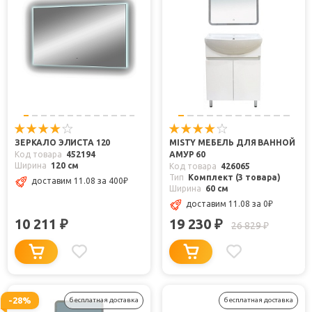
ЗЕРКАЛО ЭЛИСТА 120
MISTY МЕБЕЛЬ ДЛЯ ВАННОЙ
Код товара
452194
АМУР 60
Ширина
120 см
Код товара
426065
Тип
Комплект (3 товара)
доставим 11.08
за 400
₽
Ширина
60 см
доставим 11.08
за 0
₽
10 211
19 230
₽
₽
26 829
₽
-28%
бесплатная доставка
бесплатная доставка