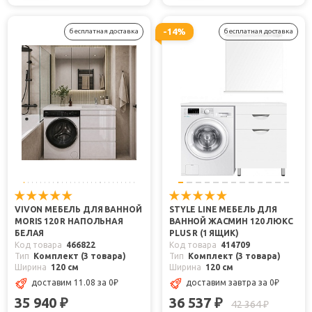
-14%
бесплатная доставка
бесплатная доставка
VIVON МЕБЕЛЬ ДЛЯ ВАННОЙ
STYLE LINE МЕБЕЛЬ ДЛЯ
MORIS 120 R НАПОЛЬНАЯ
ВАННОЙ ЖАСМИН 120 ЛЮКС
БЕЛАЯ
PLUS R (1 ЯЩИК)
Код товара
466822
Код товара
414709
Тип
Комплект (3 товара)
Тип
Комплект (3 товара)
Ширина
120 см
Ширина
120 см
доставим 11.08
за 0
₽
доставим завтра
за 0
₽
35 940
36 537
₽
₽
42 364
₽