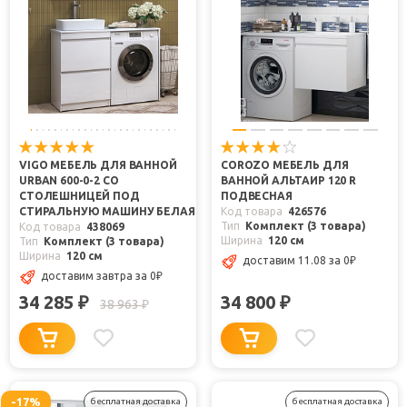
VIGO МЕБЕЛЬ ДЛЯ ВАННОЙ
COROZO МЕБЕЛЬ ДЛЯ
URBAN 600-0-2 СО
ВАННОЙ АЛЬТАИР 120 R
СТОЛЕШНИЦЕЙ ПОД
ПОДВЕСНАЯ
СТИРАЛЬНУЮ МАШИНУ БЕЛАЯ
Код товара
426576
Тип
Комплект (3 товара)
Код товара
438069
Ширина
120 см
Тип
Комплект (3 товара)
Ширина
120 см
доставим 11.08
за 0
₽
доставим завтра
за 0
₽
34 285
34 800
₽
₽
38 963
₽
-17%
бесплатная доставка
бесплатная доставка