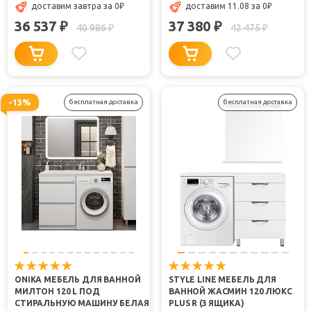
доставим завтра
за 0
₽
доставим 11.08
за 0
₽
36 537
37 380
₽
₽
40 986
42 475
₽
₽
-13%
бесплатная доставка
бесплатная доставка
ONIKA МЕБЕЛЬ ДЛЯ ВАННОЙ
STYLE LINE МЕБЕЛЬ ДЛЯ
МИЛТОН 120 L ПОД
ВАННОЙ ЖАСМИН 120 ЛЮКС
СТИРАЛЬНУЮ МАШИНУ БЕЛАЯ
PLUS R (3 ЯЩИКА)