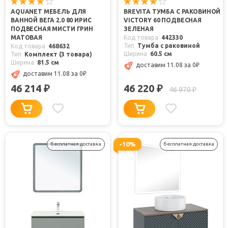
AQUANET МЕБЕЛЬ ДЛЯ
BREVITA ТУМБА С РАКОВИНОЙ
ВАННОЙ ВЕГА 2.0 80 ИРИС
VICTORY 60 ПОДВЕСНАЯ
ПОДВЕСНАЯ МИСТИ ГРИН
ЗЕЛЕНАЯ
МАТОВАЯ
Код товара
442330
Тип
Тумба с раковиной
Код товара
468632
Ширина
60.5 см
Тип
Комплект (3 товара)
Ширина
81.5 см
доставим 11.08
за 0
₽
доставим 11.08
за 0
₽
46 214
46 220
₽
₽
46 970
₽
-10%
бесплатная доставка
бесплатная доставка