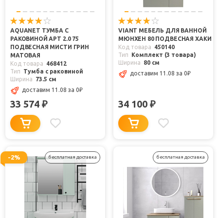
AQUANET ТУМБА С
VIANT МЕБЕЛЬ ДЛЯ ВАННОЙ
РАКОВИНОЙ АРТ 2.0 75
МЮНХЕН 80 ПОДВЕСНАЯ ХАКИ
ПОДВЕСНАЯ МИСТИ ГРИН
Код товара
450140
Тип
Комплект (3 товара)
МАТОВАЯ
Ширина
80 см
Код товара
468412
Тип
Тумба с раковиной
доставим 11.08
за 0
₽
Ширина
73.5 см
доставим 11.08
за 0
₽
33 574
34 100
₽
₽
-2%
бесплатная доставка
бесплатная доставка