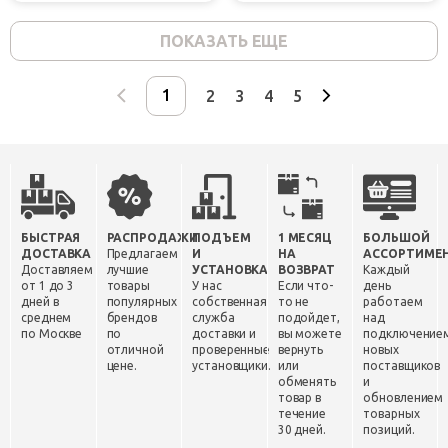
ПОКАЗАТЬ ЕЩЕ
2
3
4
5
БЫСТРАЯ
РАСПРОДАЖИ
ПОДЪЕМ
1 МЕСЯЦ
БОЛЬШОЙ
ДОСТАВКА
Предлагаем
И
НА
АССОРТИМЕ
Доставляем
лучшие
УСТАНОВКА
ВОЗВРАТ
Каждый
от 1 до 3
товары
У нас
Если что-
день
дней в
популярных
собственная
то не
работаем
среднем
брендов
служба
подойдет,
над
по Москве
по
доставки и
вы можете
подключение
отличной
проверенные
вернуть
новых
цене.
установщики.
или
поставщиков
обменять
и
товар в
обновлением
течение
товарных
30 дней.
позиций.