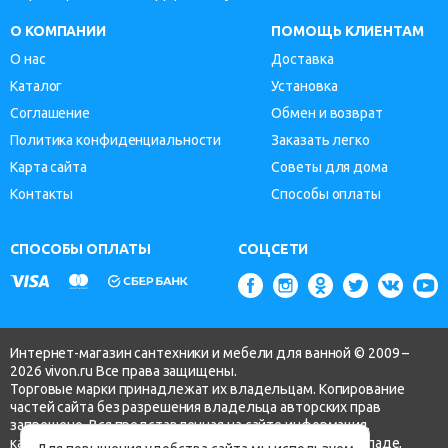
О КОМПАНИИ
ПОМОЩЬ КЛИЕНТАМ
О нас
Доставка
Каталог
Установка
Соглашение
Обмен и возврат
Политика конфиденциальности
Заказать легко
Карта сайта
Советы для дома
Контакты
Способы оплаты
СПОСОБЫ ОПЛАТЫ
СОЦСЕТИ
Интернет-магазин сантехники и мебели для ванной © 2009 –
2026 vivon.ru Все права защищены.
Торговые марки принадлежат их владельцам. Копирование
частей сайта без разрешения владельца авторских прав
запрещено. Вся представленная на сайте информация,
касающаяся технических характеристик, наличия на складе,