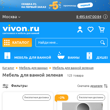
Москва
8 495 647 00 84
i
КАТАЛОГ
МЕБЕЛЬ ДЛЯ ВАННОЙ
ВАННЫ
ДУШЕВ
Каталог
Мебель для ванных
Мебель для ванной зеленая
Мебель для ванной зеленая
123 товара
Фильтры
Сначала
дешевле
-2%
бесплатная доставка
бесплатная доставка