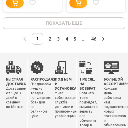
ПОКАЗАТЬ ЕЩЕ
2
3
4
5
...
46
БЫСТРАЯ
РАСПРОДАЖИ
ПОДЪЕМ
1 МЕСЯЦ
БОЛЬШОЙ
ДОСТАВКА
Предлагаем
И
НА
АССОРТИМЕ
Доставляем
лучшие
УСТАНОВКА
ВОЗВРАТ
Каждый
от 1 до 3
товары
У нас
Если что-
день
дней в
популярных
собственная
то не
работаем
среднем
брендов
служба
подойдет,
над
по Москве
по
доставки и
вы можете
подключение
отличной
проверенные
вернуть
новых
цене.
установщики.
или
поставщиков
обменять
и
товар в
обновлением