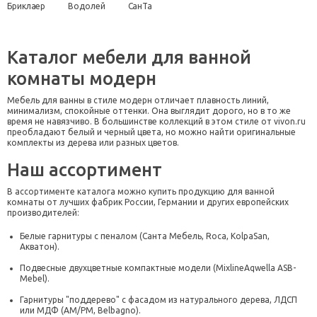
Бриклаер
Водолей
СанТа
Каталог мебели для ванной
комнаты модерн
Мебель для ванны в стиле модерн отличает плавность линий,
минимализм, спокойные оттенки. Она выглядит дорого, но в то же
время не навязчиво. В большинстве коллекций в этом стиле от vivon.ru
преобладают белый и черный цвета, но можно найти оригинальные
комплекты из дерева или разных цветов.
Наш ассортимент
В ассортименте каталога можно купить продукцию для ванной
комнаты от лучших фабрик России, Германии и других европейских
производителей:
Белые гарнитуры с пеналом (Санта Мебель, Roca, KolpaSan,
Акватон).
Подвесные двухцветные компактные модели (MixlineAqwella ASB-
Mebel).
Гарнитуры "поддерево" с фасадом из натурального дерева, ЛДСП
или МДФ (AM/PM, Belbagno).