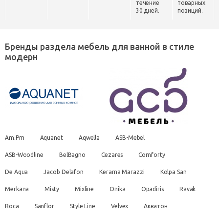
течение
товарных
30 дней.
позиций.
Бренды раздела мебель для ванной в стиле
модерн
Am.Pm
Aquanet
Aqwella
ASB-Mebel
ASB-Woodline
BelBagno
Cezares
Comforty
De Aqua
Jacob Delafon
Kerama Marazzi
Kolpa San
Merkana
Misty
Mixline
Onika
Opadiris
Ravak
Roca
Sanflor
Style Line
Velvex
Акватон