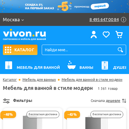
Москва
8 495 647 00 84
i
КАТАЛОГ
МЕБЕЛЬ ДЛЯ ВАННОЙ
ВАННЫ
ДУШЕВ
Каталог
Мебель для ванных
Мебель для ванной в стиле модерн
Мебель для ванной в стиле модерн
1 361 товар
Фильтры
Сначала
дешевле
-48%
-43%
бесплатная доставка
бесплатная доставка