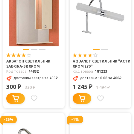
АКВАТОН СВЕТИЛЬНИК
AQUANET СВЕТИЛЬНИК "АСТИ
SABRINA-3R ХРОМ
ХРОМ 270"
Код товара
44852
Код товара
181223
доставим завтра
за 400
₽
доставим 10.08
за 400
₽
300
1 245
₽
₽
330
1 494
₽
₽
-26%
-1%