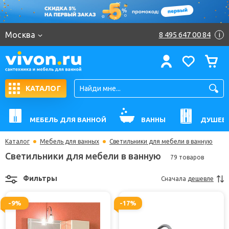
Москва
8 495 647 00 84
i
КАТАЛОГ
МЕБЕЛЬ ДЛЯ ВАННОЙ
ВАННЫ
ДУШЕВ
Каталог
Мебель для ванных
Светильники для мебели в ванную
Светильники для мебели в ванную
79 товаров
Фильтры
Сначала
дешевле
-9%
-17%