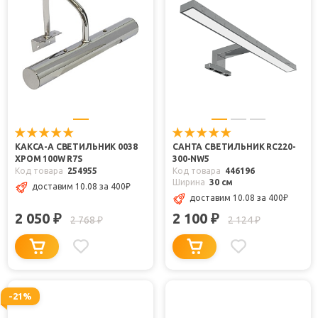
КАКСА-А СВЕТИЛЬНИК 0038
САНТА СВЕТИЛЬНИК RC220-
ХРОМ 100W R7S
300-NW5
Код товара
254955
Код товара
446196
Ширина
30 см
доставим 10.08
за 400
₽
доставим 10.08
за 400
₽
2 050
2 100
₽
₽
2 768
2 124
₽
₽
-21%