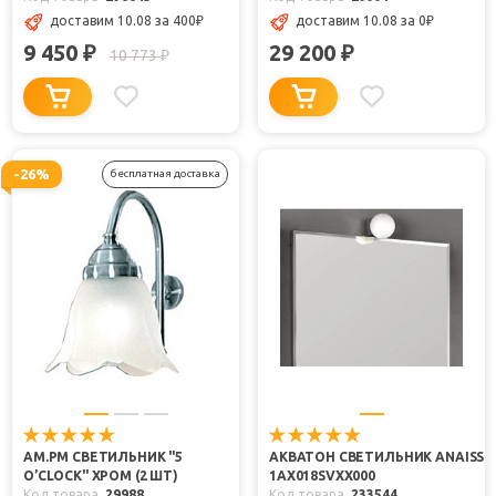
доставим 10.08
за 400
₽
доставим 10.08
за 0
₽
9 450
29 200
₽
₽
10 773
₽
-26%
бесплатная доставка
AM.PM СВЕТИЛЬНИК "5
АКВАТОН СВЕТИЛЬНИК ANAISS
O’CLOCK" ХРОМ (2 ШТ)
1AX018SVXX000
Код товара
29988
Код товара
233544