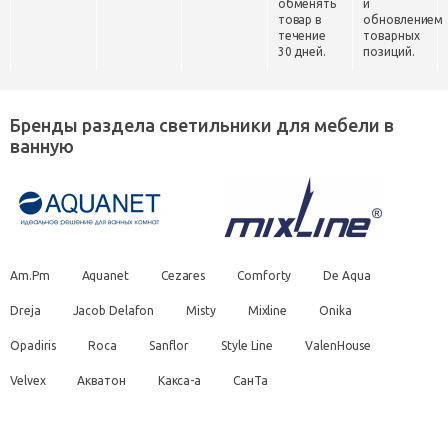
обменять
и
товар в
обновлением
течение
товарных
30 дней.
позиций.
Бренды раздела светильники для мебели в
ванную
Am.Pm
Aquanet
Cezares
Comforty
De Aqua
Dreja
Jacob Delafon
Misty
Mixline
Onika
Opadiris
Roca
Sanflor
Style Line
ValenHouse
Velvex
Акватон
Какса-а
СанТа