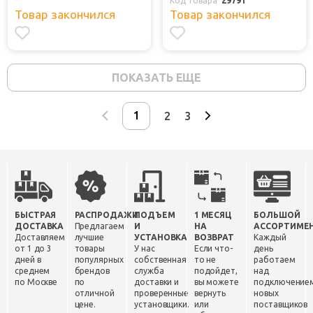
Код товара
29791
Товар закончился
Товар закончился
ПОКАЗАТЬ ЕЩЕ
2
3
БЫСТРАЯ
РАСПРОДАЖИ
ПОДЪЕМ
1 МЕСЯЦ
БОЛЬШОЙ
ДОСТАВКА
Предлагаем
И
НА
АССОРТИМЕ
Доставляем
лучшие
УСТАНОВКА
ВОЗВРАТ
Каждый
от 1 до 3
товары
У нас
Если что-
день
дней в
популярных
собственная
то не
работаем
среднем
брендов
служба
подойдет,
над
по Москве
по
доставки и
вы можете
подключение
отличной
проверенные
вернуть
новых
цене.
установщики.
или
поставщиков