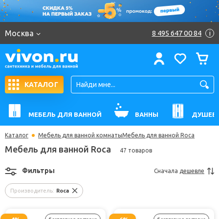
Москва
8 495 647 00 84
i
КАТАЛОГ
МЕБЕЛЬ ДЛЯ ВАННОЙ
ВАННЫ
ДУШЕВ
Каталог
Мебель для ванной комнаты
Мебель для ванной Roca
Мебель для ванной Roca
47 товаров
Фильтры
Сначала
дешевле
Производитель:
Roca