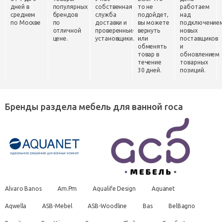
дней в
популярных
собственная
то не
работаем
среднем
брендов
служба
подойдет,
над
по Москве
по
доставки и
вы можете
подключение
отличной
проверенные
вернуть
новых
цене.
установщики.
или
поставщиков
обменять
и
товар в
обновлением
течение
товарных
30 дней.
позиций.
Бренды раздела мебель для ванной roca
Alvaro Banos
Am.Pm
Aqualife Design
Aquanet
Aqwella
ASB-Mebel
ASB-Woodline
Bas
BelBagno