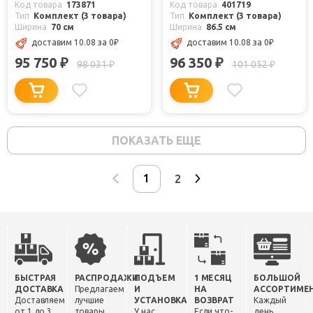
Код товара
173871
Код товара
401719
Тип
Комплект (3 товара)
Тип
Комплект (3 товара)
Ширина
70 см
Ширина
86.5 см
доставим 10.08
за 0
₽
доставим 10.08
за 0
₽
95 750
96 350
₽
₽
98 031
101 052
₽
₽
ПОКАЗАТЬ ЕЩЕ
2
БЫСТРАЯ
РАСПРОДАЖИ
ПОДЪЕМ
1 МЕСЯЦ
БОЛЬШОЙ
ДОСТАВКА
Предлагаем
И
НА
АССОРТИМЕ
Доставляем
лучшие
УСТАНОВКА
ВОЗВРАТ
Каждый
от 1 до 3
товары
У нас
Если что-
день