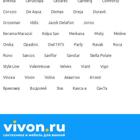
Brevita
Ceruttispa
Cezares
Clarberg
Comforty
Corozo
De Aqua
Demax
Dreja
Duravit
Grossman
Iddis
Jacob Delafon
Jorno
Kerama Marazzi
Kolpa San
Merkana
Misty
Mixline
Onika
Opadiris
Owl 1975
Parly
Ravak
Roca
Runo
Sancos
Sanflor
Sanstar
Stella Polare
Style Line
ValenHouse
Velvex
Viant
Vigo
Vincea
Vivon
Volna
Акватон
Атолл
Бриклаер
Водолей
Зов
Какса-а
СанТа