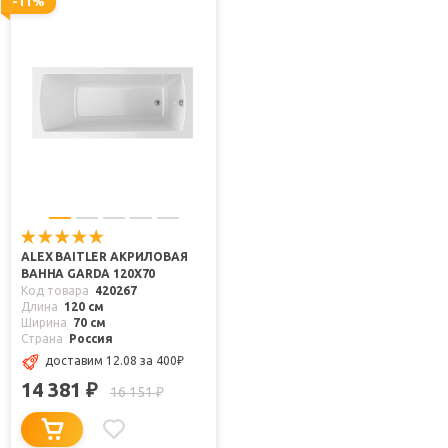
-11%
ALEX BAITLER АКРИЛОВАЯ
ВАННА GARDA 120Х70
Код товара
420267
Длина
120 см
Ширина
70 см
Страна
Россия
доставим 12.08
за 400
₽
14 381
₽
16 151
₽