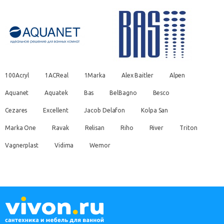
100Acryl
1ACReal
1Marka
Alex Baitler
Alpen
Aquanet
Aquatek
Bas
BelBagno
Besco
Cezares
Excellent
Jacob Delafon
Kolpa San
Marka One
Ravak
Relisan
Riho
River
Triton
Vagnerplast
Vidima
Wemor