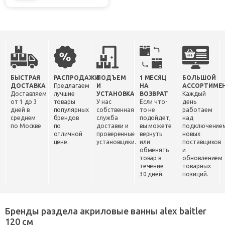
БЫСТРАЯ
РАСПРОДАЖИ
ПОДЪЕМ
1 МЕСЯЦ
БОЛЬШОЙ
ДОСТАВКА
Предлагаем
И
НА
АССОРТИМЕ
Доставляем
лучшие
УСТАНОВКА
ВОЗВРАТ
Каждый
от 1 до 3
товары
У нас
Если что-
день
дней в
популярных
собственная
то не
работаем
среднем
брендов
служба
подойдет,
над
по Москве
по
доставки и
вы можете
подключение
отличной
проверенные
вернуть
новых
цене.
установщики.
или
поставщиков
обменять
и
товар в
обновлением
течение
товарных
30 дней.
позиций.
Бренды раздела акриловые ванны alex baitler
120 см