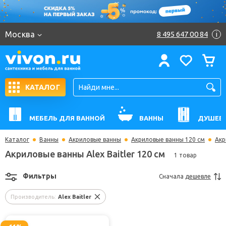
Москва
8 495 647 00 84
i
КАТАЛОГ
МЕБЕЛЬ ДЛЯ ВАННОЙ
ВАННЫ
ДУШЕВ
Каталог
Ванны
Акриловые ванны
Акриловые ванны 120 см
Акр
Акриловые ванны Alex Baitler 120 см
1 товар
Фильтры
Сначала
дешевле
Производитель:
Alex Baitler