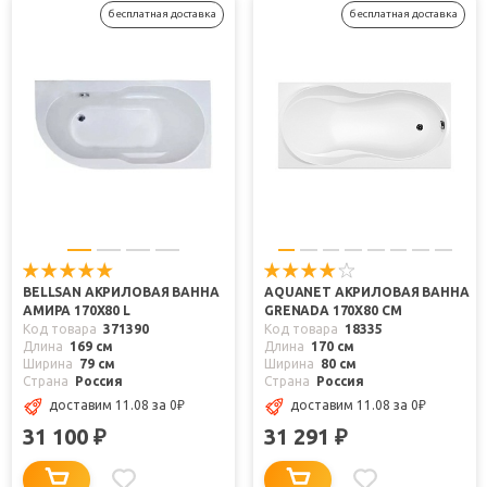
бесплатная доставка
бесплатная доставка
BELLSAN АКРИЛОВАЯ ВАННА
AQUANET АКРИЛОВАЯ ВАННА
АМИРА 170X80 L
GRENADA 170Х80 СМ
Код товара
371390
Код товара
18335
Длина
169 см
Длина
170 см
Ширина
79 см
Ширина
80 см
Страна
Россия
Страна
Россия
доставим 11.08
за 0
₽
доставим 11.08
за 0
₽
31 100
31 291
₽
₽