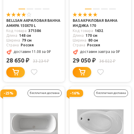
BELLSAN АКРИЛОВАЯ ВАННА
BAS АКРИЛОВАЯ ВАННА
АМИРА 150X70 L
ИНДИКА 170
Код товара
371386
Код товара
1632
Длина
148 см
Длина
170 см
Ширина
79 см
Ширина
80 см
Страна
Россия
Страна
Россия
доставим 11.08
за 0
₽
доставим завтра
за 0
₽
28 650
29 050
₽
₽
33 234
36 022
₽
₽
-25%
-16%
бесплатная доставка
бесплатная доставка