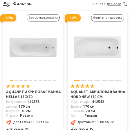
Фильтры
Сначала
дешевле
-20%
-12%
бесплатная доставка
бесплатная доставка
AQUANET АКРИЛОВАЯ ВАННА
AQUANET АКРИЛОВАЯ ВАННА
HELLAS 170X70
NORD NEW 170 СМ
Код товара
412553
Код товара
412542
Длина
170 см
Длина
170 см
Ширина
70 см
Ширина
70 см
Страна
Россия
Страна
Россия
доставим 11.08
за 0
₽
доставим 11.08
за 0
₽