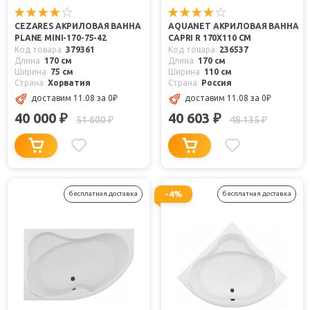
CEZARES АКРИЛОВАЯ ВАННА
AQUANET АКРИЛОВАЯ ВАННА
PLANE MINI-170-75-42
CAPRI R 170X110 СМ
Код товара
379361
Код товара
236537
Длина
170 см
Длина
170 см
Ширина
75 см
Ширина
110 см
Страна
Хорватия
Страна
Россия
доставим 11.08
за 0
₽
доставим 11.08
за 0
₽
40 000
40 603
₽
₽
51 600
48 135
₽
₽
-4%
бесплатная доставка
бесплатная доставка