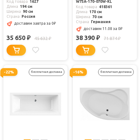
Код товара
1627
W75A-170-070W-KL
Длина
194 см
Код товара
418361
Ширина
90 см
Длина
170 см
Страна
Россия
Ширина
70 см
Страна
Германия
доставим завтра
за 0
₽
доставим 11.08
за 0
₽
35 650
38 390
₽
₽
45 632
71 874
₽
₽
-22%
-16%
бесплатная доставка
бесплатная доставка