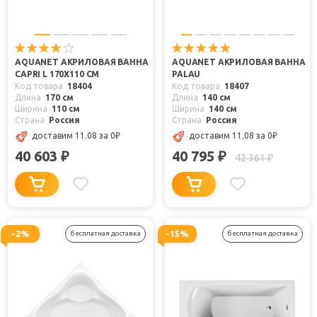
AQUANET АКРИЛОВАЯ ВАННА
AQUANET АКРИЛОВАЯ ВАННА
CAPRI L 170X110 СМ
PALAU
Код товара
18404
Код товара
18407
Длина
170 см
Длина
140 см
Ширина
110 см
Ширина
140 см
Страна
Россия
Страна
Россия
доставим 11.08
за 0
₽
доставим 11.08
за 0
₽
40 603
40 795
₽
₽
42 361
₽
-2%
-15%
бесплатная доставка
бесплатная доставка