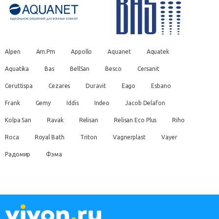
Alpen
Am.Pm
Appollo
Aquanet
Aquatek
Aquatika
Bas
BellSan
Besco
Cersanit
Ceruttispa
Cezares
Duravit
Eago
Esbano
Frank
Gemy
Iddis
Indeo
Jacob Delafon
Kolpa San
Ravak
Relisan
Relisan Eco Plus
Riho
Roca
Royal Bath
Triton
Vagnerplast
Vayer
Радомир
Фэма