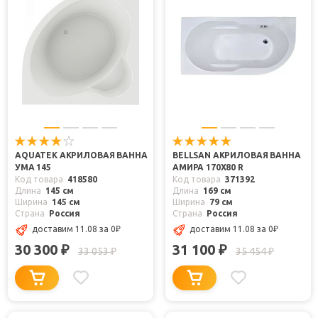
AQUATEK АКРИЛОВАЯ ВАННА
BELLSAN АКРИЛОВАЯ ВАННА
УМА 145
АМИРА 170X80 R
Код товара
418580
Код товара
371392
Длина
145 см
Длина
169 см
Ширина
145 см
Ширина
79 см
Страна
Россия
Страна
Россия
доставим 11.08
за 0
₽
доставим 11.08
за 0
₽
30 300
31 100
₽
₽
33 053
35 454
₽
₽