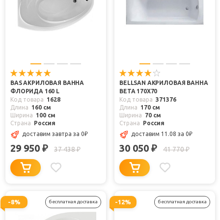
BAS АКРИЛОВАЯ ВАННА
BELLSAN АКРИЛОВАЯ ВАННА
ФЛОРИДА 160 L
ВЕТА 170X70
Код товара
1628
Код товара
371376
Длина
160 см
Длина
170 см
Ширина
100 см
Ширина
70 см
Страна
Россия
Страна
Россия
доставим завтра
за 0
₽
доставим 11.08
за 0
₽
29 950
30 050
₽
₽
37 438
41 770
₽
₽
-8%
-12%
бесплатная доставка
бесплатная доставка