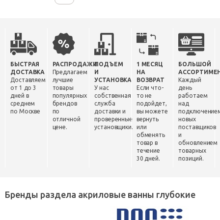
БЫСТРАЯ
РАСПРОДАЖИ
ПОДЪЕМ
1 МЕСЯЦ
БОЛЬШОЙ
ДОСТАВКА
Предлагаем
И
НА
АССОРТИМЕ
Доставляем
лучшие
УСТАНОВКА
ВОЗВРАТ
Каждый
от 1 до 3
товары
У нас
Если что-
день
дней в
популярных
собственная
то не
работаем
среднем
брендов
служба
подойдет,
над
по Москве
по
доставки и
вы можете
подключение
отличной
проверенные
вернуть
новых
цене.
установщики.
или
поставщиков
обменять
и
товар в
обновлением
течение
товарных
30 дней.
позиций.
Бренды раздела акриловые ванны глубокие