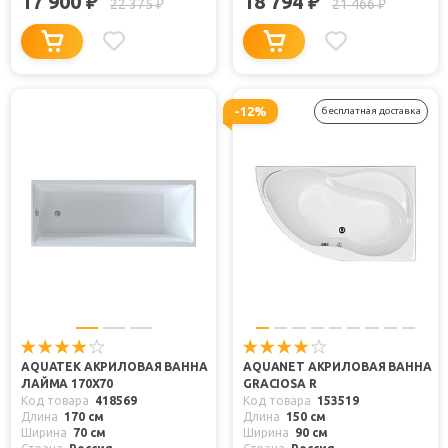
17 900
18 794
₽
₽
22 375
21 466
₽
₽
-12%
бесплатная доставка
AQUATEK АКРИЛОВАЯ ВАННА
AQUANET АКРИЛОВАЯ ВАННА
ЛАЙМА 170X70
GRACIOSA R
Код товара
418569
Код товара
153519
Длина
170 см
Длина
150 см
Ширина
70 см
Ширина
90 см