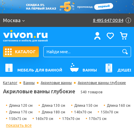
Москва
8 495 647 00 84
i
КАТАЛОГ
МЕБЕЛЬ ДЛЯ ВАННОЙ
ВАННЫ
ДУШЕВ
Каталог
Ванны
Акриловые ванны
Акриловые ванны глубокие
Акриловые ванны глубокие
540 товаров
Длина 120 см
Длина 130 см
Длина 150 см
Длина 160 см
Длина 170 см
Длина 180 см
140х70 см
150х70 см
150х75 см
160х70 см
170х70 см
170х75 см
показать все
180х80 см
Гидромассажные
Угловые
Прямоугольные