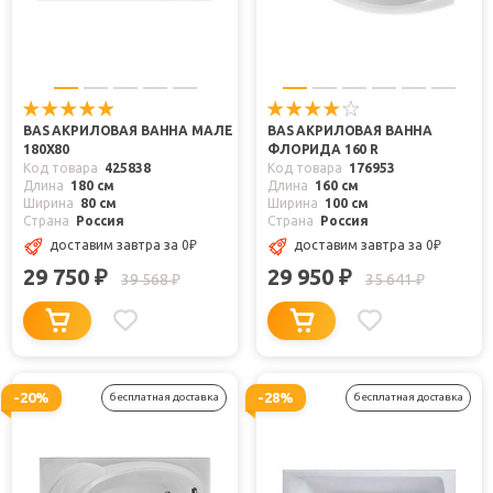
BAS АКРИЛОВАЯ ВАННА МАЛЕ
BAS АКРИЛОВАЯ ВАННА
180Х80
ФЛОРИДА 160 R
Код товара
425838
Код товара
176953
Длина
180 см
Длина
160 см
Ширина
80 см
Ширина
100 см
Страна
Россия
Страна
Россия
доставим завтра
за 0
₽
доставим завтра
за 0
₽
29 750
29 950
₽
₽
39 568
35 641
₽
₽
-20%
-28%
бесплатная доставка
бесплатная доставка