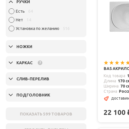
РУЧКИ
Есть
64
Нет
14
Установка по желанию
516
НОЖКИ
КАРКАС
?
BAS АКРИЛО
Код товара
СЛИВ-ПЕРЕЛИВ
Длина
170 с
Ширина
70 с
Страна
Росс
ПОДГОЛОВНИК
достави
22 100
ПОКАЗАТЬ
599
ТОВАРОВ