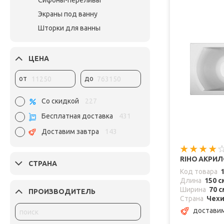
Сифоны-переливы
Экраны под ванну
Шторки для ванны
ЦЕНА
от
до
Со скидкой
227
Бесплатная доставка
431
Доставим завтра
143
RIHO АКРИЛ
СТРАНА
Код товара
Длина
150 с
Ширина
70 с
ПРОИЗВОДИТЕЛЬ
Страна
Чех
достави