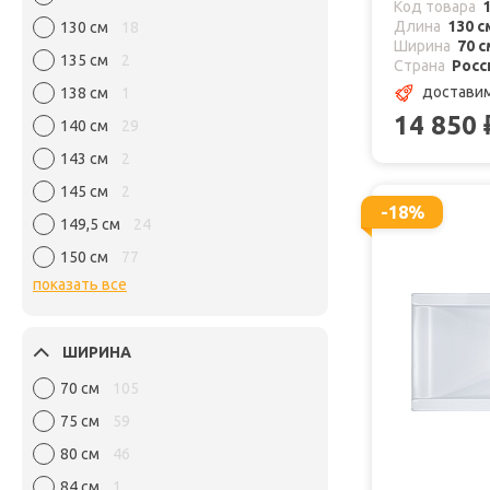
Код товара
Длина
130 с
130 см
18
Ширина
70 с
135 см
2
Страна
Росс
достави
138 см
1
14 850
140 см
29
143 см
2
145 см
2
-18%
149,5 см
24
150 см
77
показать все
ШИРИНА
70 см
105
75 см
59
80 см
46
84 см
1