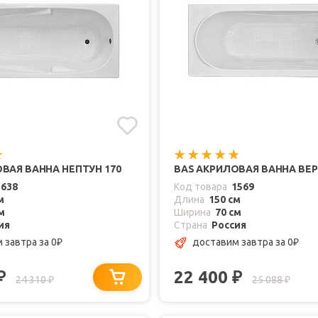
ВАЯ ВАННА НЕПТУН 170
BAS АКРИЛОВАЯ ВАННА ВЕР
1638
Код товара
1569
м
Длина
150 см
м
Ширина
70 см
ия
Страна
Россия
м завтра
за 0
доставим завтра
за 0
₽
₽
22 400
₽
₽
24 310
25 088
₽
₽