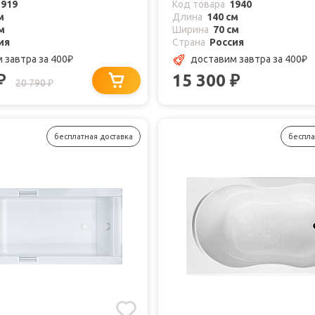
1919
Код товара
1940
м
Длина
140 см
м
Ширина
70 см
ия
Страна
Россия
м завтра
за 400
доставим завтра
за 400
₽
₽
15 300
₽
₽
20 790
₽
бесплатная доставка
беспла