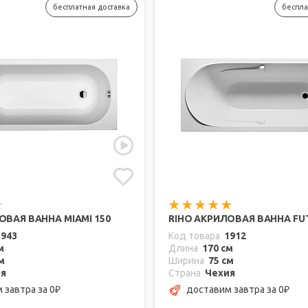
бесплатная доставка
беспла
ОВАЯ ВАННА MIAMI 150
RIHO АКРИЛОВАЯ ВАННА FU
1943
Код товара
1912
м
Длина
170 см
м
Ширина
75 см
ия
Страна
Чехия
м завтра
за 0
доставим завтра
за 0
₽
₽