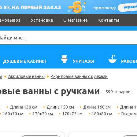
амовывоз
Установка
О магазине
Контакты
ДУШЕВЫЕ КАБИНЫ
УНИТАЗЫ
РАКОВ
ы
Акриловые ванны
Акриловые ванны с ручками
вые ванны с ручками
599 товаров
м
Длина 130 см
Длина 150 см
Длина 160 см
Длина 1
160х70 см
170х70 см
170х75 см
180х80 см
Гидром