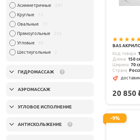
Асимметричные
247
Круглые
15
Овальные
17
Прямоугольные
252
Угловые
66
BAS АКРИЛО
Шестиугольные
2
Код товара
Длина
150 с
Ширина
70 с
Страна
Росс
ГИДРОМАССАЖ
?
достави
АЭРОМАССАЖ
20 850
УГЛОВОЕ ИСПОЛНЕНИЕ
-9%
АНТИСКОЛЬЖЕНИЕ
?