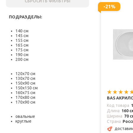
СБРОСИТЬ ФИЛЬТРЫ
-21%
ПОДРАЗДЕЛЫ:
140 см
145 см
155 см
165 см
175 см
190 см
200 см
120х70 см
130х70 см
150х90 см
150х150 см
160х75 см
170х80 см
BAS АКРИЛО
170х90 см
Код товара
Длина
160 с
Ширина
70 с
овальные
круглые
Страна
Росс
достави