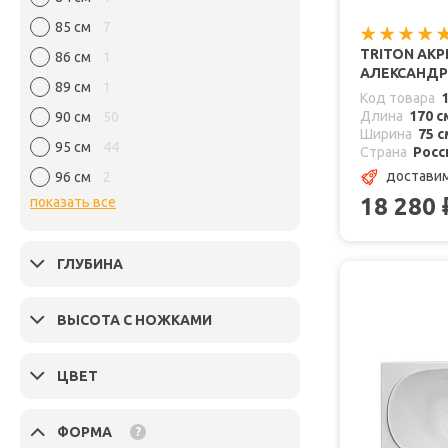
85 см
7
TRITON АК
86 см
1
АЛЕКСАНДРИ
89 см
1
Код товара
Длина
170 с
90 см
50
Ширина
75 с
95 см
44
Страна
Росс
доставим
96 см
2
18 280
показать все
ГЛУБИНА
ВЫСОТА С НОЖКАМИ
ЦВЕТ
ФОРМА
?