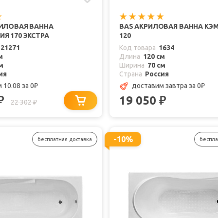
РИЛОВАЯ ВАННА
BAS АКРИЛОВАЯ ВАННА КЭ
Я 170 ЭКСТРА
120
121271
Код товара
1634
м
Длина
120 см
м
Ширина
70 см
ия
Страна
Россия
 10.08
за 0
доставим завтра
за 0
₽
₽
19 050
₽
₽
22 302
₽
-10%
бесплатная доставка
беспла