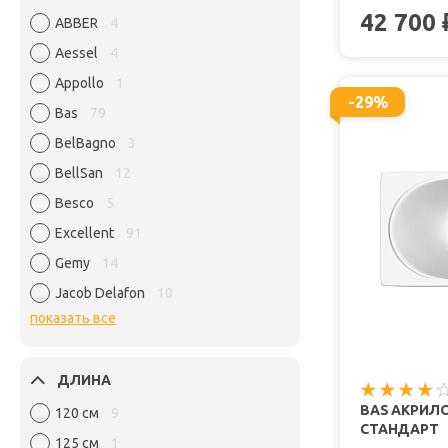
42 700
ABBER
4
Aessel
4
Appollo
1
-29%
Bas
79
BelBagno
3
BellSan
12
Besco
5
Excellent
91
Gemy
14
Jacob Delafon
10
показать все
ДЛИНА
BAS АКРИЛО
120 см
9
СТАНДАРТ
125 см
1