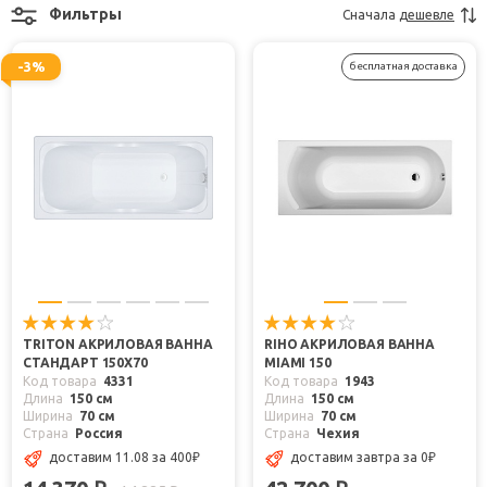
Фильтры
Сначала
дешевле
-3%
бесплатная доставка
TRITON АКРИЛОВАЯ ВАННА
RIHO АКРИЛОВАЯ ВАННА
СТАНДАРТ 150X70
MIAMI 150
Код товара
4331
Код товара
1943
Длина
150 см
Длина
150 см
Ширина
70 см
Ширина
70 см
Страна
Россия
Страна
Чехия
доставим 11.08
за 400
₽
доставим завтра
за 0
₽