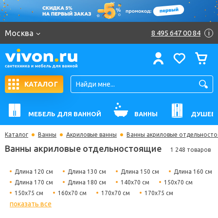
Москва
8 495 647 00 84
i
КАТАЛОГ
МЕБЕЛЬ ДЛЯ ВАННОЙ
ВАННЫ
ДУШЕВ
Каталог
Ванны
Акриловые ванны
Ванны акриловые отдельност
Ванны акриловые отдельностоящие
1 248 товаров
Длина 120 см
Длина 130 см
Длина 150 см
Длина 160 см
Длина 170 см
Длина 180 см
140х70 см
150х70 см
150х75 см
160х70 см
170х70 см
170х75 см
показать все
180х80 см
Гидромассажные
Угловые
Прямоугольные