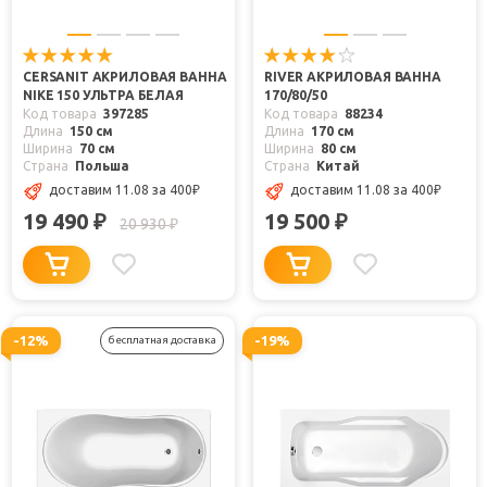
CERSANIT АКРИЛОВАЯ ВАННА
RIVER АКРИЛОВАЯ ВАННА
NIKE 150 УЛЬТРА БЕЛАЯ
170/80/50
Код товара
397285
Код товара
88234
Длина
150 см
Длина
170 см
Ширина
70 см
Ширина
80 см
Страна
Польша
Страна
Китай
доставим 11.08
за 400
₽
доставим 11.08
за 400
₽
19 490
19 500
₽
₽
20 930
₽
-12%
-19%
бесплатная доставка