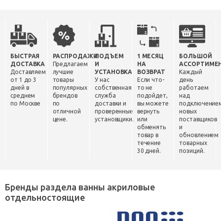
БЫСТРАЯ
РАСПРОДАЖИ
ПОДЪЕМ
1 МЕСЯЦ
БОЛЬШОЙ
ДОСТАВКА
Предлагаем
И
НА
АССОРТИМЕ
Доставляем
лучшие
УСТАНОВКА
ВОЗВРАТ
Каждый
от 1 до 3
товары
У нас
Если что-
день
дней в
популярных
собственная
то не
работаем
среднем
брендов
служба
подойдет,
над
по Москве
по
доставки и
вы можете
подключение
отличной
проверенные
вернуть
новых
цене.
установщики.
или
поставщиков
обменять
и
товар в
обновлением
течение
товарных
30 дней.
позиций.
Бренды раздела ванны акриловые
отдельностоящие