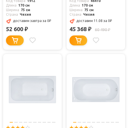
Код товара
1912
Код товара
46410
Длина
170 см
Длина
170 см
Ширина
75 см
Ширина
75 см
Страна
Чехия
Страна
Чехия
доставим завтра
за 0
₽
доставим 11.08
за 0
₽
52 600
45 368
₽
₽
60 490
₽