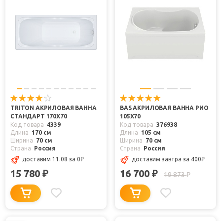
TRITON АКРИЛОВАЯ ВАННА
BAS АКРИЛОВАЯ ВАННА РИО
СТАНДАРТ 170X70
105Х70
Код товара
4339
Код товара
376938
Длина
170 см
Длина
105 см
Ширина
70 см
Ширина
70 см
Страна
Россия
Страна
Россия
доставим 11.08
за 0
₽
доставим завтра
за 400
₽
15 780
16 700
₽
₽
19 873
₽