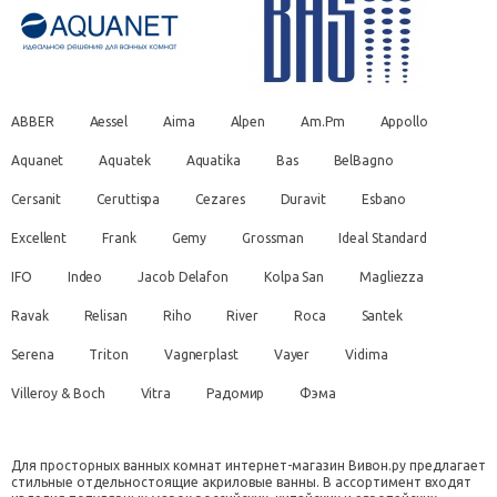
ABBER
Aessel
Aima
Alpen
Am.Pm
Appollo
Aquanet
Aquatek
Aquatika
Bas
BelBagno
Cersanit
Ceruttispa
Cezares
Duravit
Esbano
Excellent
Frank
Gemy
Grossman
Ideal Standard
IFO
Indeo
Jacob Delafon
Kolpa San
Magliezza
Ravak
Relisan
Riho
River
Roca
Santek
Serena
Triton
Vagnerplast
Vayer
Vidima
Villeroy & Boch
Vitra
Радомир
Фэма
Для просторных ванных комнат интернет-магазин Вивон.ру предлагает
стильные отдельностоящие акриловые ванны. В ассортимент входят