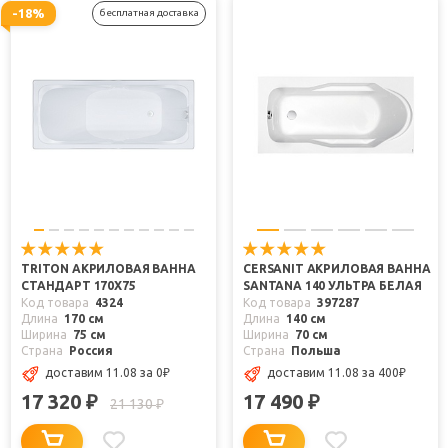
-18%
бесплатная доставка
TRITON АКРИЛОВАЯ ВАННА
CERSANIT АКРИЛОВАЯ ВАННА
СТАНДАРТ 170X75
SANTANA 140 УЛЬТРА БЕЛАЯ
Код товара
4324
Код товара
397287
Длина
170 см
Длина
140 см
Ширина
75 см
Ширина
70 см
Страна
Россия
Страна
Польша
доставим 11.08
за 0
₽
доставим 11.08
за 400
₽
17 320
17 490
₽
₽
21 130
₽