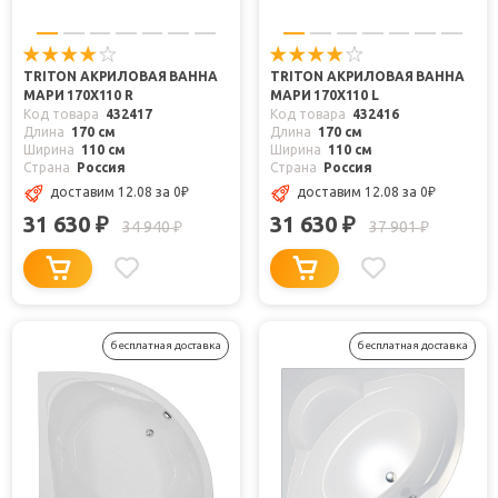
TRITON АКРИЛОВАЯ ВАННА
TRITON АКРИЛОВАЯ ВАННА
МАРИ 170X110 R
МАРИ 170X110 L
Код товара
432417
Код товара
432416
Длина
170 см
Длина
170 см
Ширина
110 см
Ширина
110 см
Страна
Россия
Страна
Россия
доставим 12.08
за 0
₽
доставим 12.08
за 0
₽
31 630
31 630
₽
₽
34 940
37 901
₽
₽
бесплатная доставка
бесплатная доставка