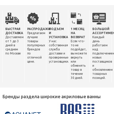
БЫСТРАЯ
РАСПРОДАЖИ
ПОДЪЕМ
1 МЕСЯЦ
БОЛЬШОЙ
ДОСТАВКА
Предлагаем
И
НА
АССОРТИМЕ
Доставляем
лучшие
УСТАНОВКА
ВОЗВРАТ
Каждый
от 1 до 3
товары
У нас
Если что-
день
дней в
популярных
собственная
то не
работаем
среднем
брендов
служба
подойдет,
над
по Москве
по
доставки и
вы можете
подключение
отличной
проверенные
вернуть
новых
цене.
установщики.
или
поставщиков
обменять
и
товар в
обновлением
течение
товарных
30 дней.
позиций.
Бренды раздела широкие акриловые ванны