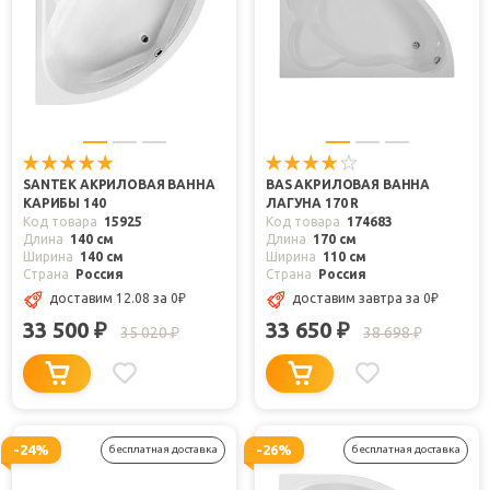
SANTEK АКРИЛОВАЯ ВАННА
BAS АКРИЛОВАЯ ВАННА
КАРИБЫ 140
ЛАГУНА 170 R
Код товара
15925
Код товара
174683
Длина
140 см
Длина
170 см
Ширина
140 см
Ширина
110 см
Страна
Россия
Страна
Россия
доставим 12.08
за 0
₽
доставим завтра
за 0
₽
33 500
33 650
₽
₽
35 020
38 698
₽
₽
-24%
-26%
бесплатная доставка
бесплатная доставка