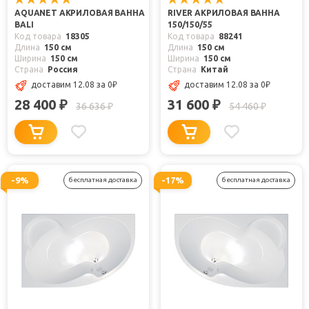
AQUANET АКРИЛОВАЯ ВАННА
RIVER АКРИЛОВАЯ ВАННА
BALI
150/150/55
Код товара
18305
Код товара
88241
Длина
150 см
Длина
150 см
Ширина
150 см
Ширина
150 см
Страна
Россия
Страна
Китай
доставим 12.08
за 0
₽
доставим 12.08
за 0
₽
28 400
31 600
₽
₽
36 636
54 460
₽
₽
-9%
-17%
бесплатная доставка
бесплатная доставка