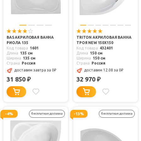
BAS АКРИЛОВАЯ ВАННА
TRITON АКРИЛОВАЯ ВАННА
РИОЛА 135
ТРОЯ NEW 150X150
Код товара
1601
Код товара
432401
Длина
135 см
Длина
150 см
Ширина
135 см
Ширина
150 см
Страна
Россия
Страна
Россия
доставим завтра
за 0
₽
доставим 12.08
за 0
₽
31 850
32 970
₽
₽
-4%
-13%
бесплатная доставка
бесплатная доставка