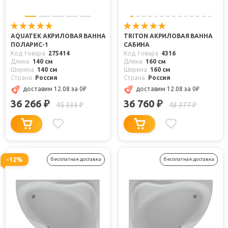
AQUATEK АКРИЛОВАЯ ВАННА
TRITON АКРИЛОВАЯ ВАННА
ПОЛАРИС-1
САБИНА
Код товара
275414
Код товара
4316
Длина
140 см
Длина
160 см
Ширина
140 см
Ширина
160 см
Страна
Россия
Страна
Россия
доставим 12.08
за 0
₽
доставим 12.08
за 0
₽
36 266
36 760
₽
₽
45 333
43 377
₽
₽
-12%
бесплатная доставка
бесплатная доставка