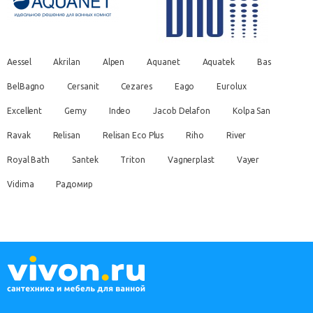
Aessel
Akrilan
Alpen
Aquanet
Aquatek
Bas
BelBagno
Cersanit
Cezares
Eago
Eurolux
Excellent
Gemy
Indeo
Jacob Delafon
Kolpa San
Ravak
Relisan
Relisan Eco Plus
Riho
River
Royal Bath
Santek
Triton
Vagnerplast
Vayer
Vidima
Радомир