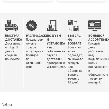
БЫСТРАЯ
РАСПРОДАЖИ
ПОДЪЕМ
1 МЕСЯЦ
БОЛЬШОЙ
ДОСТАВКА
Предлагаем
И
НА
АССОРТИМЕ
Доставляем
лучшие
УСТАНОВКА
ВОЗВРАТ
Каждый
от 1 до 3
товары
У нас
Если что-
день
дней в
популярных
собственная
то не
работаем
среднем
брендов
служба
подойдет,
над
по Москве
по
доставки и
вы можете
подключение
отличной
проверенные
вернуть
новых
цене.
установщики.
или
поставщиков
обменять
и
товар в
обновлением
течение
товарных
30 дней.
позиций.
Vidima