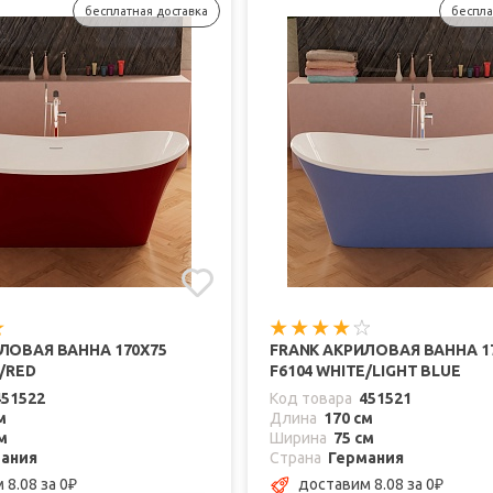
бесплатная доставка
беспла
ЛОВАЯ ВАННА 170Х75
FRANK АКРИЛОВАЯ ВАННА 1
E/RED
F6104 WHITE/LIGHT BLUE
451522
Код товара
451521
м
Длина
170 см
м
Ширина
75 см
ания
Страна
Германия
 8.08
за 0
доставим 8.08
за 0
₽
₽