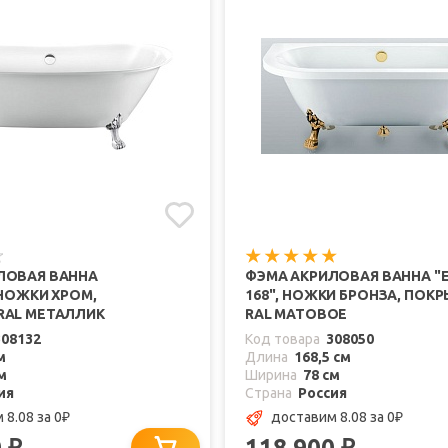
ЛОВАЯ ВАННА
ФЭМА АКРИЛОВАЯ ВАННА "
 НОЖКИ ХРОМ,
168", НОЖКИ БРОНЗА, ПОК
RAL МЕТАЛЛИК
RAL МАТОВОЕ
308132
Код товара
308050
м
Длина
168,5 см
м
Ширина
78 см
ия
Страна
Россия
 8.08
за 0
доставим 8.08
за 0
₽
₽
0
118 900
₽
₽