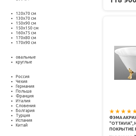
120х70 см
130х70 см
150х90 см
150х150 см
160х75 см
170х80 см
170х90 см
овальные
круглые
Россия
Чехия
Германия
Польша
Франция
Италия
Словения
Болгария
Турция
ФЭМА АКРИ
Испания
"OTTAVIA",
Китай
ПОКРЫТИЕ 