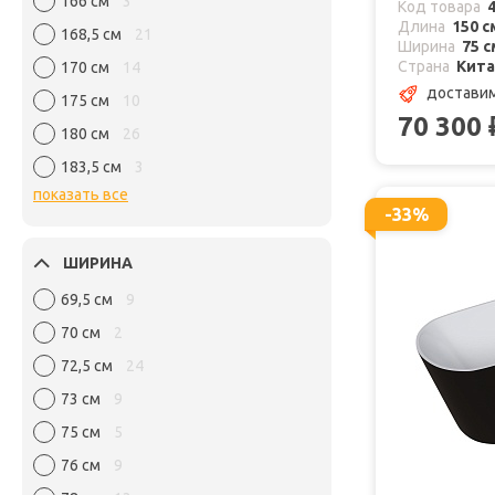
166 см
3
Код товара
Длина
150 с
168,5 см
21
Ширина
75 с
Страна
Кит
170 см
14
доставим
175 см
10
70 300
180 см
26
183,5 см
3
показать все
-33%
ШИРИНА
69,5 см
9
70 см
2
72,5 см
24
73 см
9
75 см
5
76 см
9