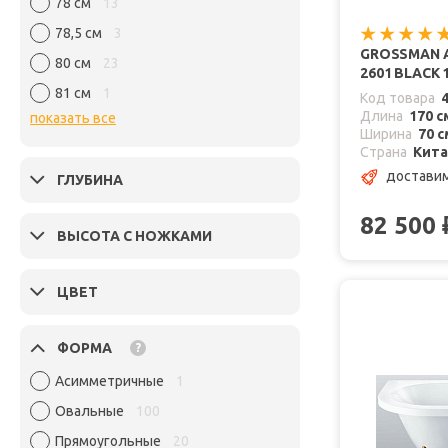
78 см
13
78,5 см
3
GROSSMAN 
80 см
23
2601 BLACK 
81 см
1
Код товара
Длина
170 с
показать все
Ширина
70 с
Страна
Кит
доставим
ГЛУБИНА
82 500
ВЫСОТА С НОЖКАМИ
ЦВЕТ
ФОРМА
?
Асимметричные
1
Овальные
100
Прямоугольные
20