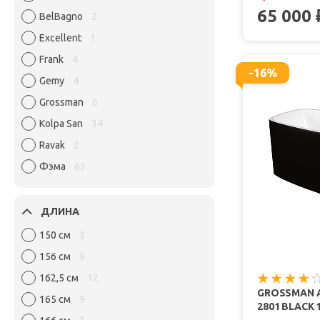
65 000
BelBagno
2
Excellent
1
Frank
4
-16%
Gemy
4
Grossman
6
Kolpa San
34
Ravak
2
Фэма
63
ДЛИНА
150 см
3
156 см
9
162,5 см
12
GROSSMAN 
165 см
9
2801 BLACK 