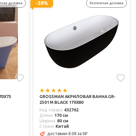
-38%
тная доставка
бесплатная доставка
70Х75
GROSSMAN АКРИЛОВАЯ ВАННА GR-
2501 M BLACK 170X80
Код товара
432762
Длина
170 см
Ширина
80 см
Страна
Китай
доставим 8.08
за 0
₽