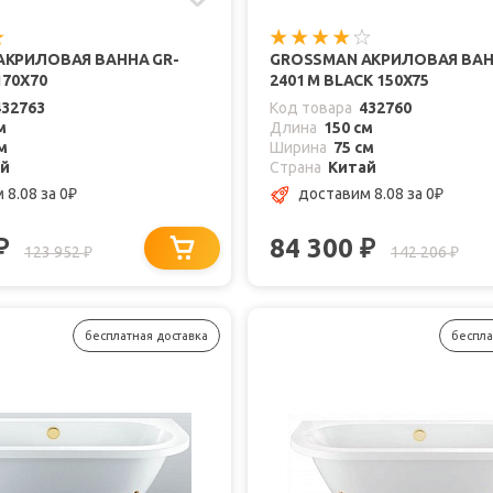
АКРИЛОВАЯ ВАННА GR-
GROSSMAN АКРИЛОВАЯ ВАН
170X70
2401 M BLACK 150X75
432763
Код товара
432760
м
Длина
150 см
м
Ширина
75 см
ай
Страна
Китай
 8.08
за 0
доставим 8.08
за 0
₽
₽
84 300
₽
₽
123 952
142 206
₽
₽
бесплатная доставка
беспла