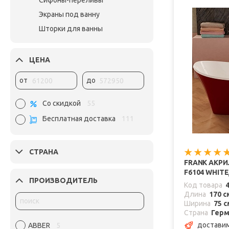
Сифоны-переливы
Экраны под ванну
Шторки для ванны
ЦЕНА
от
до
Со скидкой
55
Бесплатная доставка
111
СТРАНА
FRANK АКРИ
F6104 WHIT
ПРОИЗВОДИТЕЛЬ
Код товара
Длина
170 с
Ширина
75 с
Страна
Герм
доставим
ABBER
5