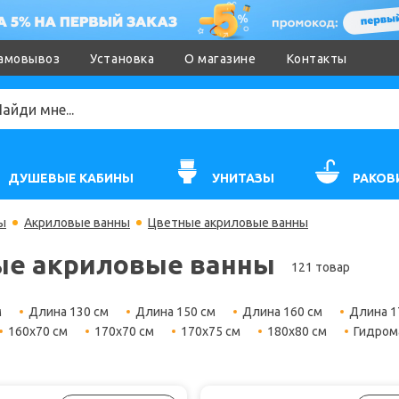
амовывоз
Установка
О магазине
Контакты
ДУШЕВЫЕ КАБИНЫ
УНИТАЗЫ
РАКОВ
ы
Акриловые ванны
Цветные акриловые ванны
ые акриловые ванны
121 товар
м
Длина 130 см
Длина 150 см
Длина 160 см
Длина 1
160х70 см
170х70 см
170х75 см
180х80 см
Гидром