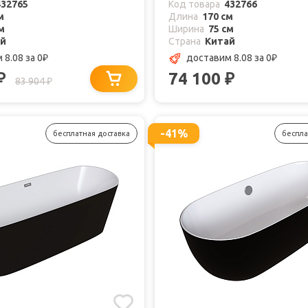
432765
Код товара
432766
м
Длина
170 см
м
Ширина
75 см
ай
Страна
Китай
 8.08
за 0
доставим 8.08
за 0
₽
₽
74 100
₽
₽
83 904
₽
-41%
бесплатная доставка
беспла