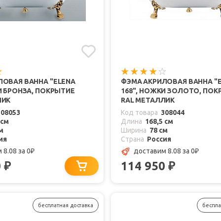
ЛОВАЯ ВАННА "ELENA
ФЭМА АКРИЛОВАЯ ВАННА "
И БРОНЗА, ПОКРЫТИЕ
168", НОЖКИ ЗОЛОТО, ПОК
ЛИК
RAL МЕТАЛЛИК
308053
Код товара
308044
 см
Длина
168,5 см
м
Ширина
78 см
ия
Страна
Россия
 8.08
за 0
доставим 8.08
за 0
₽
₽
0
114 950
₽
₽
бесплатная доставка
беспла