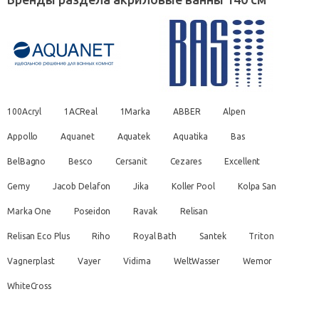
100Acryl
1ACReal
1Marka
ABBER
Alpen
Appollo
Aquanet
Aquatek
Aquatika
Bas
BelBagno
Besco
Cersanit
Cezares
Excellent
Gemy
Jacob Delafon
Jika
Koller Pool
Kolpa San
Marka One
Poseidon
Ravak
Relisan
Relisan Eco Plus
Riho
Royal Bath
Santek
Triton
Vagnerplast
Vayer
Vidima
WeltWasser
Wemor
WhiteCross