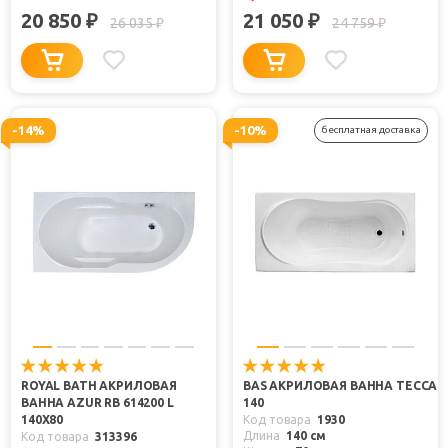
20 850
21 050
₽
₽
26 035
24 759
₽
₽
-14%
-10%
бесплатная доставка
ROYAL BATH АКРИЛОВАЯ
BAS АКРИЛОВАЯ ВАННА ТЕССА
ВАННА AZUR RB 614200 L
140
140Х80
Код товара
1930
Длина
140 см
Код товара
313396