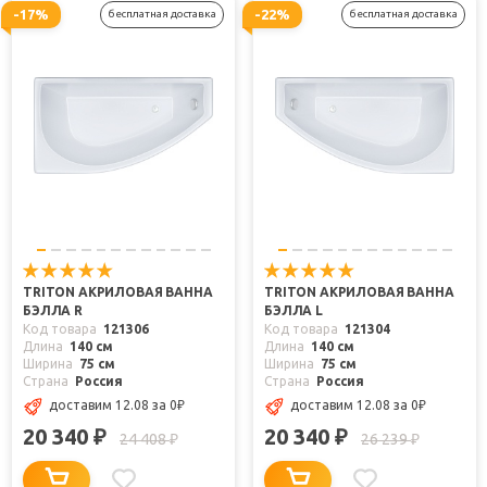
-17%
-22%
бесплатная доставка
бесплатная доставка
TRITON АКРИЛОВАЯ ВАННА
TRITON АКРИЛОВАЯ ВАННА
БЭЛЛА R
БЭЛЛА L
Код товара
121306
Код товара
121304
Длина
140 см
Длина
140 см
Ширина
75 см
Ширина
75 см
Страна
Россия
Страна
Россия
доставим 12.08
за 0
₽
доставим 12.08
за 0
₽
20 340
20 340
₽
₽
24 408
26 239
₽
₽