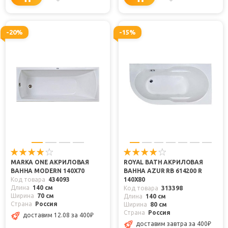
-20%
-15%
MARKA ONE АКРИЛОВАЯ
ROYAL BATH АКРИЛОВАЯ
ВАННА MODERN 140X70
ВАННА AZUR RB 614200 R
Код товара
434093
140Х80
Длина
140 см
Код товара
313398
Ширина
70 см
Длина
140 см
Страна
Россия
Ширина
80 см
Страна
Россия
доставим 12.08
за 400
₽
доставим завтра
за 400
₽