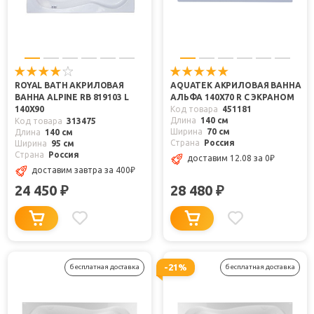
ROYAL BATH АКРИЛОВАЯ
AQUATEK АКРИЛОВАЯ ВАННА
ВАННА ALPINE RB 819103 L
АЛЬФА 140X70 R С ЭКРАНОМ
140Х90
Код товара
451181
Длина
140 см
Код товара
313475
Ширина
70 см
Длина
140 см
Страна
Россия
Ширина
95 см
Страна
Россия
доставим 12.08
за 0
₽
доставим завтра
за 400
₽
24 450
28 480
₽
₽
-21%
бесплатная доставка
бесплатная доставка