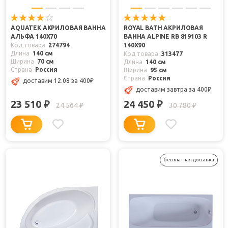
AQUATEK АКРИЛОВАЯ ВАННА
ROYAL BATH АКРИЛОВАЯ
АЛЬФА 140X70
ВАННА ALPINE RB 819103 R
Код товара
274794
140Х90
Длина
140 см
Код товара
313477
Ширина
70 см
Длина
140 см
Страна
Россия
Ширина
95 см
Страна
Россия
доставим 12.08
за 400
₽
доставим завтра
за 400
₽
23 510
24 450
₽
₽
24 564
30 780
₽
₽
бесплатная доставка