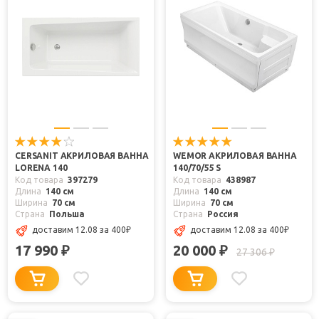
CERSANIT АКРИЛОВАЯ ВАННА
WEMOR АКРИЛОВАЯ ВАННА
LORENA 140
140/70/55 S
Код товара
397279
Код товара
438987
Длина
140 см
Длина
140 см
Ширина
70 см
Ширина
70 см
Страна
Польша
Страна
Россия
доставим 12.08
за 400
₽
доставим 12.08
за 400
₽
17 990
20 000
₽
₽
27 306
₽