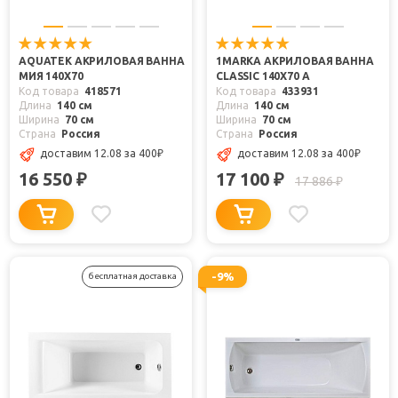
AQUATEK АКРИЛОВАЯ ВАННА
1MARKA АКРИЛОВАЯ ВАННА
МИЯ 140X70
CLASSIC 140Х70 А
Код товара
418571
Код товара
433931
Длина
140 см
Длина
140 см
Ширина
70 см
Ширина
70 см
Страна
Россия
Страна
Россия
доставим 12.08
за 400
₽
доставим 12.08
за 400
₽
16 550
17 100
₽
₽
17 886
₽
-9%
бесплатная доставка