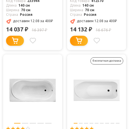
Код товара
233944
Код товара
412570
Длина
140 см
Длина
140 см
Ширина
70 см
Ширина
70 см
Страна
Россия
Страна
Россия
доставим 12.08
за 400
₽
доставим 12.08
за 400
₽
14 037
14 132
₽
₽
16 397
16 676
₽
₽
бесплатная доставка