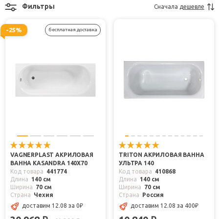
Фильтры
Сначала
дешевле
-25%
бесплатная доставка
VAGNERPLAST АКРИЛОВАЯ
TRITON АКРИЛОВАЯ ВАННА
ВАННА KASANDRA 140X70
УЛЬТРА 140
Код товара
441774
Код товара
410868
Длина
140 см
Длина
140 см
Ширина
70 см
Ширина
70 см
Страна
Чехия
Страна
Россия
доставим 12.08
за 0
₽
доставим 12.08
за 400
₽