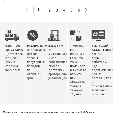
2
3
4
5
6
БЫСТРАЯ
РАСПРОДАЖИ
ПОДЪЕМ
1 МЕСЯЦ
БОЛЬШОЙ
ДОСТАВКА
Предлагаем
И
НА
АССОРТИМЕ
Доставляем
лучшие
УСТАНОВКА
ВОЗВРАТ
Каждый
от 1 до 3
товары
У нас
Если что-
день
дней в
популярных
собственная
то не
работаем
среднем
брендов
служба
подойдет,
над
по Москве
по
доставки и
вы можете
подключение
отличной
проверенные
вернуть
новых
цене.
установщики.
или
поставщиков
обменять
и
товар в
обновлением
течение
товарных
30 дней.
позиций.
Бренды раздела акриловые ванны 140 см