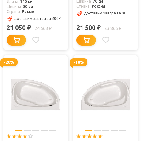
Ширина
70 см
Длина
140 см
Страна
Россия
Ширина
80 см
Страна
Россия
доставим завтра
за 0
₽
доставим завтра
за 400
₽
21 050
21 500
₽
₽
24 563
23 865
₽
₽
-20%
-18%