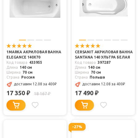
1MARKA АКРИЛОВАЯ ВАННА
CERSANIT АКРИЛОВАЯ ВАННА
ELEGANCE 140Х70
SANTANA 140 УЛЬТРА БЕЛАЯ
Код товара
433955
Код товара
397287
Длина
140 см
Длина
140 см
Ширина
70 см
Ширина
70 см
Страна
Россия
Страна
Польша
доставим 12.08
за 400
₽
доставим 12.08
за 400
₽
17 350
17 490
₽
₽
18 167
₽
-27%