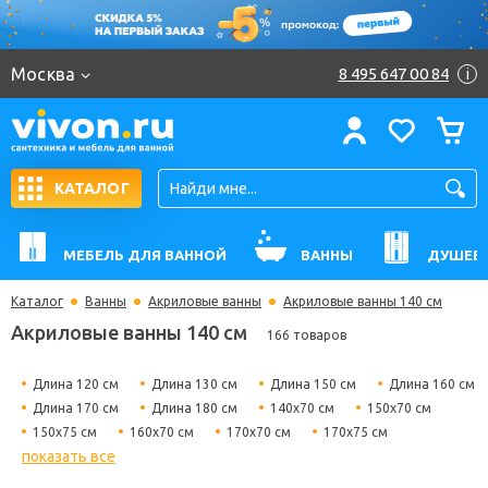
Москва
8 495 647 00 84
i
КАТАЛОГ
МЕБЕЛЬ ДЛЯ ВАННОЙ
ВАННЫ
ДУШЕВ
Каталог
Ванны
Акриловые ванны
Акриловые ванны 140 см
Акриловые ванны 140 см
166 товаров
Длина 120 см
Длина 130 см
Длина 150 см
Длина 160 см
Длина 170 см
Длина 180 см
140х70 см
150х70 см
150х75 см
160х70 см
170х70 см
170х75 см
показать все
180х80 см
Гидромассажные
Угловые
Прямоугольные