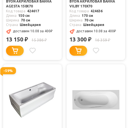
BYON АКРИЛОВАЯ ВАННА
BYON АКРИЛОВАЯ ВАННА
AGESTA 150Х70
VILBY 170Х70
Код товара
424617
Код товара
424636
Длина
150 см
Длина
170 см
Ширина
70 см
Ширина
70 см
Страна
Швейцария
Страна
Швейцария
доставим 10.08
за 400
₽
доставим 10.08
за 400
₽
13 150
13 300
₽
₽
15 386
16 359
₽
₽
-59%