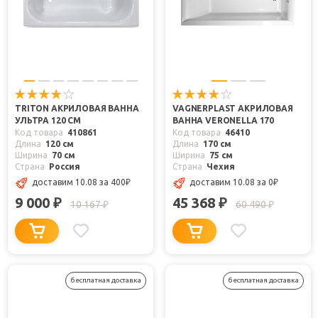
TRITON АКРИЛОВАЯ ВАННА
VAGNERPLAST АКРИЛОВАЯ
УЛЬТРА 120 СМ
ВАННА VERONELLA 170
Код товара
410861
Код товара
46410
Длина
120 см
Длина
170 см
Ширина
70 см
Ширина
75 см
Страна
Россия
Страна
Чехия
доставим 10.08
за 400
₽
доставим 10.08
за 0
₽
9 000
45 368
₽
₽
10 167
60 490
₽
₽
бесплатная доставка
бесплатная доставка