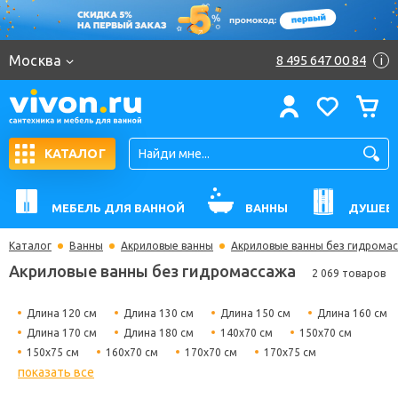
Москва
8 495 647 00 84
i
КАТАЛОГ
МЕБЕЛЬ ДЛЯ ВАННОЙ
ВАННЫ
ДУШЕВ
Каталог
Ванны
Акриловые ванны
Акриловые ванны без гидрома
Акриловые ванны без гидромассажа
2 069 товаров
Длина 120 см
Длина 130 см
Длина 150 см
Длина 160 см
Длина 170 см
Длина 180 см
140х70 см
150х70 см
150х75 см
160х70 см
170х70 см
170х75 см
показать все
180х80 см
Гидромассажные
Угловые
Прямоугольные