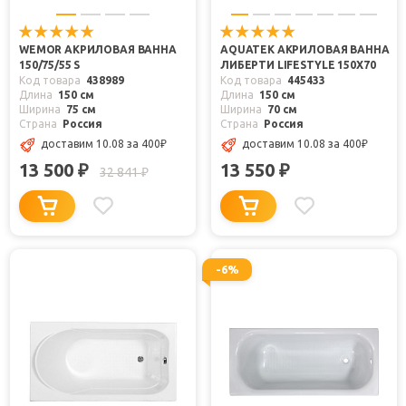
WEMOR АКРИЛОВАЯ ВАННА
AQUATEK АКРИЛОВАЯ ВАННА
150/75/55 S
ЛИБЕРТИ LIFESTYLE 150Х70
Код товара
438989
Код товара
445433
Длина
150 см
Длина
150 см
Ширина
75 см
Ширина
70 см
Страна
Россия
Страна
Россия
доставим 10.08
за 400
₽
доставим 10.08
за 400
₽
13 500
13 550
₽
₽
32 841
₽
-6%