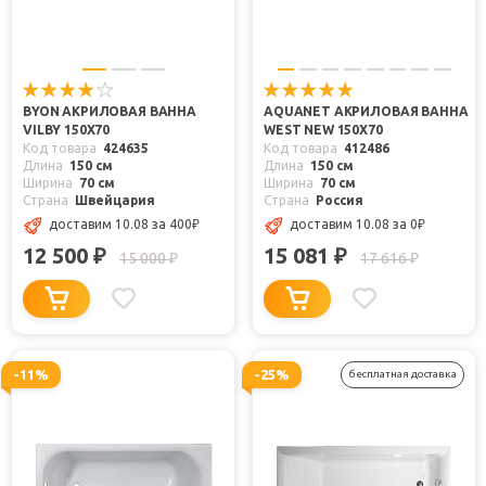
BYON АКРИЛОВАЯ ВАННА
AQUANET АКРИЛОВАЯ ВАННА
VILBY 150Х70
WEST NEW 150X70
Код товара
424635
Код товара
412486
Длина
150 см
Длина
150 см
Ширина
70 см
Ширина
70 см
Страна
Швейцария
Страна
Россия
доставим 10.08
за 400
₽
доставим 10.08
за 0
₽
12 500
15 081
₽
₽
15 000
17 616
₽
₽
-11%
-25%
бесплатная доставка