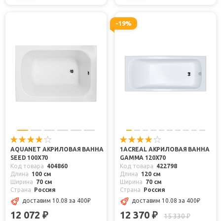
-19%
AQUANET АКРИЛОВАЯ ВАННА
1ACREAL АКРИЛОВАЯ ВАННА
SEED 100X70
GAMMA 120X70
Код товара
404860
Код товара
422798
Длина
100 см
Длина
120 см
Ширина
70 см
Ширина
70 см
Страна
Россия
Страна
Россия
доставим 10.08
за 400
₽
доставим 10.08
за 400
₽
12 072
12 370
₽
₽
15 330
₽