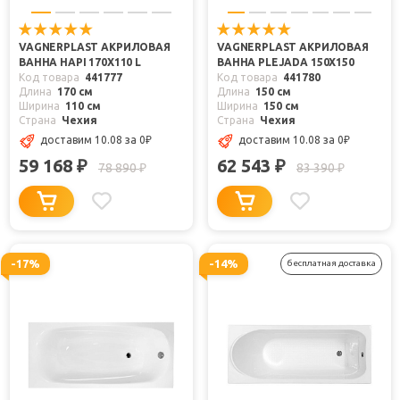
VAGNERPLAST АКРИЛОВАЯ
VAGNERPLAST АКРИЛОВАЯ
ВАННА HAPI 170X110 L
ВАННА PLEJADA 150X150
Код товара
441777
Код товара
441780
Длина
170 см
Длина
150 см
Ширина
110 см
Ширина
150 см
Страна
Чехия
Страна
Чехия
доставим 10.08
за 0
₽
доставим 10.08
за 0
₽
59 168
62 543
₽
₽
78 890
83 390
₽
₽
-17%
-14%
бесплатная доставка