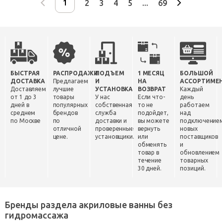
2
3
4
5
...
69
БЫСТРАЯ
РАСПРОДАЖИ
ПОДЪЕМ
1 МЕСЯЦ
БОЛЬШОЙ
ДОСТАВКА
Предлагаем
И
НА
АССОРТИМЕ
Доставляем
лучшие
УСТАНОВКА
ВОЗВРАТ
Каждый
от 1 до 3
товары
У нас
Если что-
день
дней в
популярных
собственная
то не
работаем
среднем
брендов
служба
подойдет,
над
по Москве
по
доставки и
вы можете
подключение
отличной
проверенные
вернуть
новых
цене.
установщики.
или
поставщиков
обменять
и
товар в
обновлением
течение
товарных
30 дней.
позиций.
Бренды раздела акриловые ванны без
гидромассажа