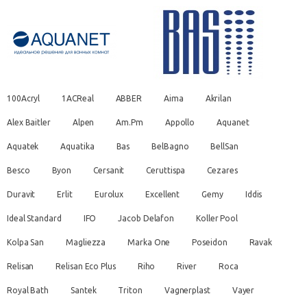
100Acryl
1ACReal
ABBER
Aima
Akrilan
Alex Baitler
Alpen
Am.Pm
Appollo
Aquanet
Aquatek
Aquatika
Bas
BelBagno
BellSan
Besco
Byon
Cersanit
Ceruttispa
Cezares
Duravit
Erlit
Eurolux
Excellent
Gemy
Iddis
Ideal Standard
IFO
Jacob Delafon
Koller Pool
Kolpa San
Magliezza
Marka One
Poseidon
Ravak
Relisan
Relisan Eco Plus
Riho
River
Roca
Royal Bath
Santek
Triton
Vagnerplast
Vayer