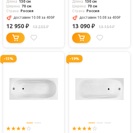
Длина
130 см
Длина
130 см
Ширина
70 см
Ширина
70 см
Страна
Россия
Страна
Россия
доставим 10.08
за 400
₽
доставим 10.08
за 400
₽
12 950
13 090
₽
₽
13 255
13 154
₽
₽
-15%
-19%