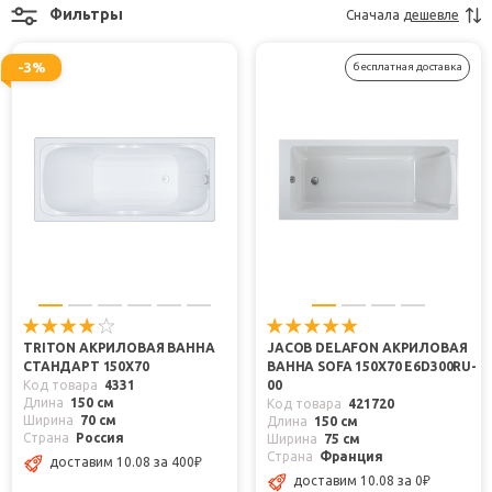
Фильтры
Сначала
дешевле
-3%
бесплатная доставка
TRITON АКРИЛОВАЯ ВАННА
JACOB DELAFON АКРИЛОВАЯ
СТАНДАРТ 150X70
ВАННА SOFA 150X70 E6D300RU-
Код товара
4331
00
Длина
150 см
Код товара
421720
Ширина
70 см
Длина
150 см
Страна
Россия
Ширина
75 см
Страна
Франция
доставим 10.08
за 400
₽
доставим 10.08
за 0
₽