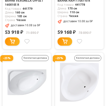
ВАННА VERONELA OFFSET
ВАННА HAPI 170X110 R
160X105 R
Код товара
441778
Длина
170 см
Код товара
441779
Ширина
110 см
Длина
160 см
Страна
Чехия
Ширина
105 см
Страна
Чехия
доставим 10.08
за 0
₽
доставим 10.08
за 0
₽
53 918
59 168
₽
₽
71 890
78 890
₽
₽
-25%
-25%
бесплатная доставка
бесплатная доставка