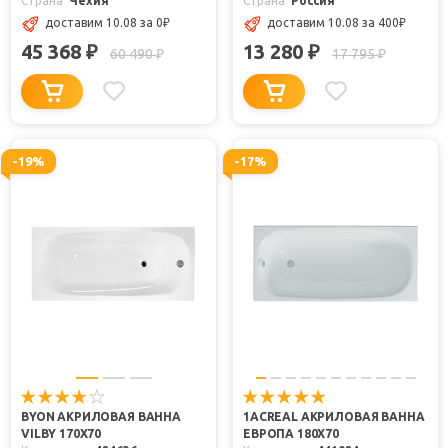
Страна
Чехия
Страна
Россия
доставим 10.08
за 0
₽
доставим 10.08
за 400
₽
45 368
13 280
₽
₽
60 490
17 795
₽
₽
-19%
-17%
BYON АКРИЛОВАЯ ВАННА
1ACREAL АКРИЛОВАЯ ВАННА
VILBY 170Х70
ЕВРОПА 180X70