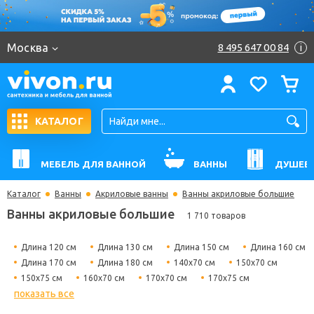
Москва
8 495 647 00 84
i
КАТАЛОГ
МЕБЕЛЬ ДЛЯ ВАННОЙ
ВАННЫ
ДУШЕВ
Каталог
Ванны
Акриловые ванны
Ванны акриловые большие
Ванны акриловые большие
1 710 товаров
Длина 120 см
Длина 130 см
Длина 150 см
Длина 160 см
Длина 170 см
Длина 180 см
140х70 см
150х70 см
150х75 см
160х70 см
170х70 см
170х75 см
показать все
180х80 см
Гидромассажные
Угловые
Прямоугольные