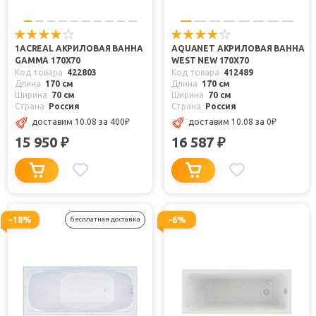
1ACREAL АКРИЛОВАЯ ВАННА
AQUANET АКРИЛОВАЯ ВАННА
GAMMA 170X70
WEST NEW 170X70
Код товара
422803
Код товара
412489
Длина
170 см
Длина
170 см
Ширина
70 см
Ширина
70 см
Страна
Россия
Страна
Россия
доставим 10.08
за 400
₽
доставим 10.08
за 0
₽
15 950
16 587
₽
₽
-18%
-6%
бесплатная доставка