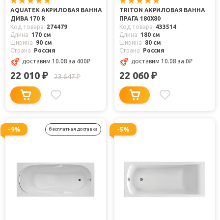
AQUATEK АКРИЛОВАЯ ВАННА
TRITON АКРИЛОВАЯ ВАННА
ДИВА 170 R
ПРАГА 180X80
Код товара
274479
Код товара
433514
Длина
170 см
Длина
180 см
Ширина
90 см
Ширина
80 см
Страна
Россия
Страна
Россия
доставим 10.08
за 400
₽
доставим 10.08
за 0
₽
22 010
22 060
₽
₽
23 647
₽
-9%
-5%
бесплатная доставка