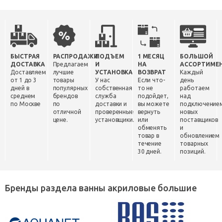
БЫСТРАЯ
РАСПРОДАЖИ
ПОДЪЕМ
1 МЕСЯЦ
БОЛЬШОЙ
ДОСТАВКА
Предлагаем
И
НА
АССОРТИМЕ
Доставляем
лучшие
УСТАНОВКА
ВОЗВРАТ
Каждый
от 1 до 3
товары
У нас
Если что-
день
дней в
популярных
собственная
то не
работаем
среднем
брендов
служба
подойдет,
над
по Москве
по
доставки и
вы можете
подключение
отличной
проверенные
вернуть
новых
цене.
установщики.
или
поставщиков
обменять
и
товар в
обновлением
течение
товарных
30 дней.
позиций.
Бренды раздела ванны акриловые большие