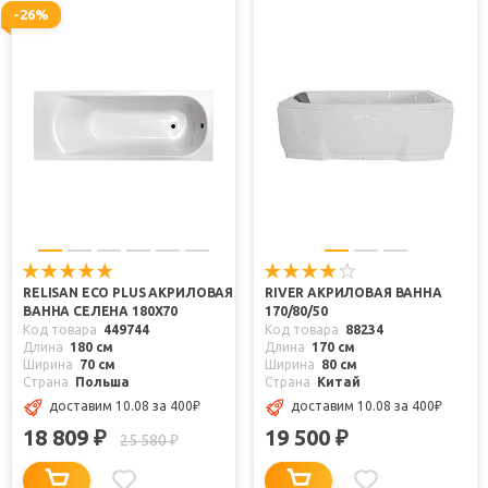
-26%
RELISAN ECO PLUS АКРИЛОВАЯ
RIVER АКРИЛОВАЯ ВАННА
ВАННА СЕЛЕНА 180X70
170/80/50
Код товара
449744
Код товара
88234
Длина
180 см
Длина
170 см
Ширина
70 см
Ширина
80 см
Страна
Польша
Страна
Китай
доставим 10.08
за 400
₽
доставим 10.08
за 400
₽
18 809
19 500
₽
₽
25 580
₽