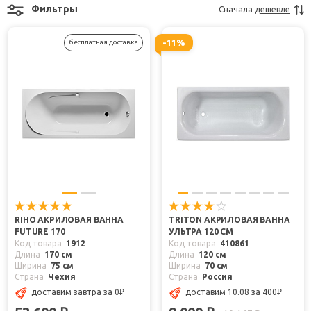
Фильтры
Сначала
дешевле
-11%
бесплатная доставка
RIHO АКРИЛОВАЯ ВАННА
TRITON АКРИЛОВАЯ ВАННА
FUTURE 170
УЛЬТРА 120 СМ
Код товара
1912
Код товара
410861
Длина
170 см
Длина
120 см
Ширина
75 см
Ширина
70 см
Страна
Чехия
Страна
Россия
доставим завтра
за 0
₽
доставим 10.08
за 400
₽