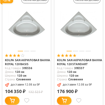
-21%
бесплатная доставка
бесплатная доставка
KOLPA SAN АКРИЛОВАЯ ВАННА
KOLPA SAN АКРИЛОВАЯ ВАННА
ROYAL 120 BASIS
ROYAL 120 STANDART
Код товара
395536
Код товара
395537
Длина
120 см
Длина
120 см
Ширина
120 см
Ширина
120 см
Страна
Словения
Страна
Словения
доставим 12.08
за 0
₽
доставим 12.08
за 0
₽
104 350
176 900
₽
₽
132 525
₽