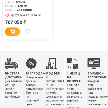
Длина
120 см
Ширина
120 см
Страна
Словения
доставим 12.08
за 0
₽
707 050
₽
БЫСТРАЯ
РАСПРОДАЖИ
ПОДЪЕМ
1 МЕСЯЦ
БОЛЬШОЙ
ДОСТАВКА
Предлагаем
И
НА
АССОРТИМЕ
Доставляем
лучшие
УСТАНОВКА
ВОЗВРАТ
Каждый
от 1 до 3
товары
У нас
Если что-
день
дней в
популярных
собственная
то не
работаем
среднем
брендов
служба
подойдет,
над
по Москве
по
доставки и
вы можете
подключение
отличной
проверенные
вернуть
новых
цене.
установщики.
или
поставщиков