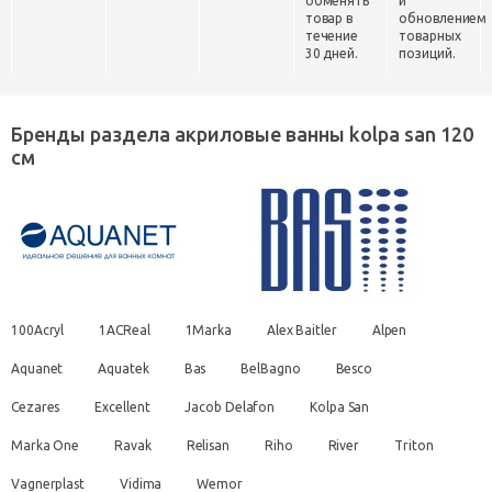
обменять
и
товар в
обновлением
течение
товарных
30 дней.
позиций.
Бренды раздела акриловые ванны kolpa san 120
см
100Acryl
1ACReal
1Marka
Alex Baitler
Alpen
Aquanet
Aquatek
Bas
BelBagno
Besco
Cezares
Excellent
Jacob Delafon
Kolpa San
Marka One
Ravak
Relisan
Riho
River
Triton
Vagnerplast
Vidima
Wemor