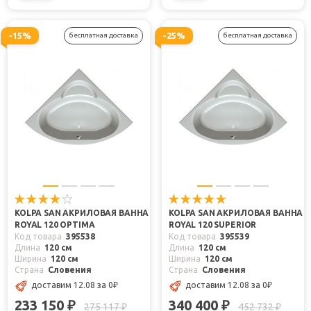
-15%
-25%
бесплатная доставка
бесплатная доставка
KOLPA SAN АКРИЛОВАЯ ВАННА
KOLPA SAN АКРИЛОВАЯ ВАННА
ROYAL 120 OPTIMA
ROYAL 120 SUPERIOR
Код товара
395538
Код товара
395539
Длина
120 см
Длина
120 см
Ширина
120 см
Ширина
120 см
Страна
Словения
Страна
Словения
доставим 12.08
за 0
₽
доставим 12.08
за 0
₽
233 150
340 400
₽
₽
275 117
452 732
₽
₽