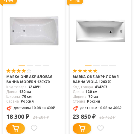
-14%
-11%
MARKA ONE АКРИЛОВАЯ
MARKA ONE АКРИЛОВАЯ
ВАННА MODERN 120X70
ВАННА VIOLA 120X70
Код товара
434091
Код товара
434203
Длина
120 см
Длина
120 см
Ширина
70 см
Ширина
70 см
Страна
Россия
Страна
Россия
доставим 10.08
за 400
₽
доставим 10.08
за 400
₽
18 300
23 850
₽
₽
21 201
26 752
₽
₽