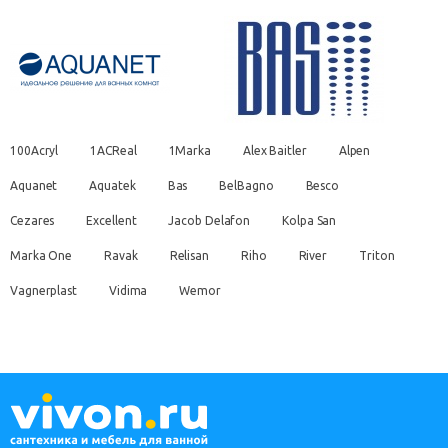
100Acryl
1ACReal
1Marka
Alex Baitler
Alpen
Aquanet
Aquatek
Bas
BelBagno
Besco
Cezares
Excellent
Jacob Delafon
Kolpa San
Marka One
Ravak
Relisan
Riho
River
Triton
Vagnerplast
Vidima
Wemor