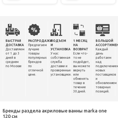
БЫСТРАЯ
РАСПРОДАЖИ
ПОДЪЕМ
1 МЕСЯЦ
БОЛЬШОЙ
ДОСТАВКА
Предлагаем
И
НА
АССОРТИМЕ
Доставляем
лучшие
УСТАНОВКА
ВОЗВРАТ
Каждый
от 1 до 3
товары
У нас
Если что-
день
дней в
популярных
собственная
то не
работаем
среднем
брендов
служба
подойдет,
над
по Москве
по
доставки и
вы можете
подключение
отличной
проверенные
вернуть
новых
цене.
установщики.
или
поставщиков
обменять
и
товар в
обновлением
течение
товарных
30 дней.
позиций.
Бренды раздела акриловые ванны marka one
120 см