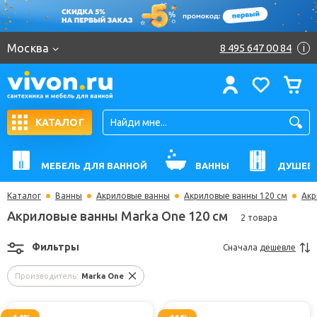
Москва
8 495 647 00 84
i
КАТАЛОГ
МЕБЕЛЬ ДЛЯ ВАННОЙ
ВАННЫ
ДУШЕВ
Каталог
Ванны
Акриловые ванны
Акриловые ванны 120 см
Акр
Акриловые ванны Marka One 120 см
2 товара
Фильтры
Сначала
дешевле
Производитель:
Marka One