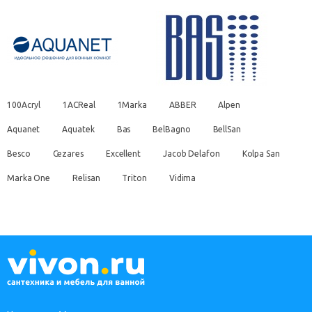
100Acryl
1ACReal
1Marka
ABBER
Alpen
Aquanet
Aquatek
Bas
BelBagno
BellSan
Besco
Cezares
Excellent
Jacob Delafon
Kolpa San
Marka One
Relisan
Triton
Vidima