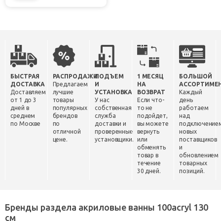
БЫСТРАЯ
РАСПРОДАЖИ
ПОДЪЕМ
1 МЕСЯЦ
БОЛЬШОЙ
ДОСТАВКА
Предлагаем
И
НА
АССОРТИМЕ
Доставляем
лучшие
УСТАНОВКА
ВОЗВРАТ
Каждый
от 1 до 3
товары
У нас
Если что-
день
дней в
популярных
собственная
то не
работаем
среднем
брендов
служба
подойдет,
над
по Москве
по
доставки и
вы можете
подключение
отличной
проверенные
вернуть
новых
цене.
установщики.
или
поставщиков
обменять
и
товар в
обновлением
течение
товарных
30 дней.
позиций.
Бренды раздела акриловые ванны 100acryl 130
см