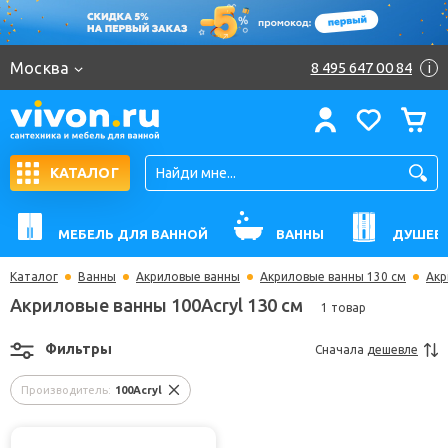
Москва
8 495 647 00 84
i
КАТАЛОГ
МЕБЕЛЬ ДЛЯ ВАННОЙ
ВАННЫ
ДУШЕВ
Каталог
Ванны
Акриловые ванны
Акриловые ванны 130 см
Акр
Акриловые ванны 100Acryl 130 см
1 товар
Фильтры
Сначала
дешевле
Производитель:
100Acryl