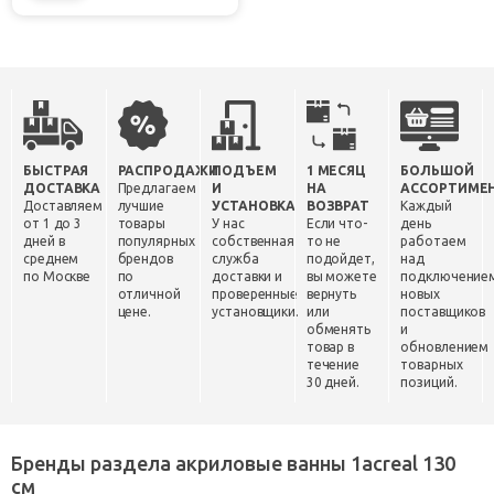
БЫСТРАЯ
РАСПРОДАЖИ
ПОДЪЕМ
1 МЕСЯЦ
БОЛЬШОЙ
ДОСТАВКА
Предлагаем
И
НА
АССОРТИМЕ
Доставляем
лучшие
УСТАНОВКА
ВОЗВРАТ
Каждый
от 1 до 3
товары
У нас
Если что-
день
дней в
популярных
собственная
то не
работаем
среднем
брендов
служба
подойдет,
над
по Москве
по
доставки и
вы можете
подключение
отличной
проверенные
вернуть
новых
цене.
установщики.
или
поставщиков
обменять
и
товар в
обновлением
течение
товарных
30 дней.
позиций.
Бренды раздела акриловые ванны 1acreal 130
см