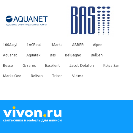
100Acryl
1ACReal
1Marka
ABBER
Alpen
Aquanet
Aquatek
Bas
BelBagno
BellSan
Besco
Cezares
Excellent
Jacob Delafon
Kolpa San
Marka One
Relisan
Triton
Vidima