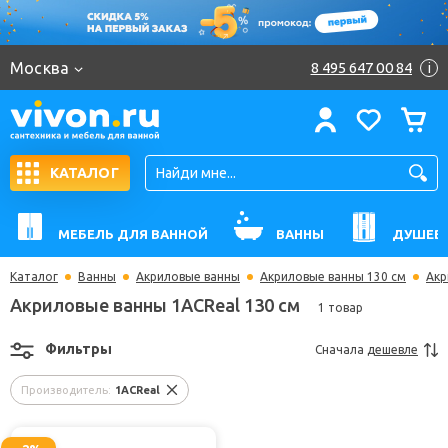
Москва
8 495 647 00 84
i
КАТАЛОГ
МЕБЕЛЬ ДЛЯ ВАННОЙ
ВАННЫ
ДУШЕВ
Каталог
Ванны
Акриловые ванны
Акриловые ванны 130 см
Акр
Акриловые ванны 1ACReal 130 см
1 товар
Фильтры
Сначала
дешевле
Производитель:
1ACReal