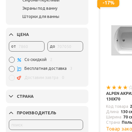
Сифоны-переливы
-17%
Экраны под ванну
Шторки для ванны
ЦЕНА
от
до
Со скидкой
2
Бесплатная доставка
3
Доставим завтра
0
ALPEN АКРИ
СТРАНА
130Х70
Код товара
Длина
130 с
ПРОИЗВОДИТЕЛЬ
Ширина
70 с
Страна
Пол
Товар зак