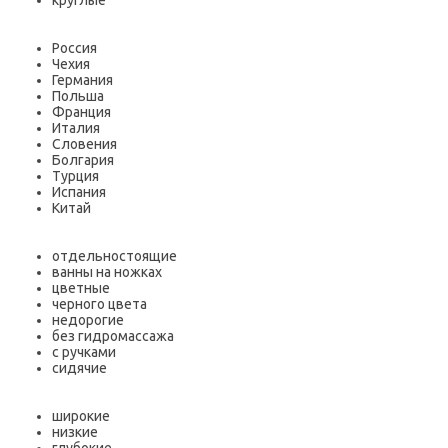
круглые
Россия
Чехия
Германия
Польша
Франция
Италия
Словения
Болгария
Турция
Испания
Китай
отдельностоящие
ванны на ножках
цветные
черного цвета
недорогие
без гидромассажа
с ручками
сидячие
широкие
низкие