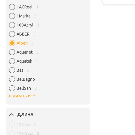
1ACReal
1
1Marka
2
100Acryl
1
ABBER
5
Alpen
3
Aquanet
2
Aquatek
1
Bas
3
BelBagno
1
BellSan
2
показать все
ДЛИНА
128 см
0
129,5 см
0