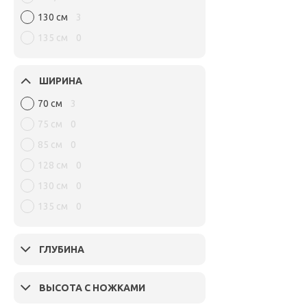
130 см
3
135 см
0
ШИРИНА
70 см
3
75 см
0
85 см
0
128 см
0
130 см
0
135 см
0
ГЛУБИНА
ВЫСОТА С НОЖКАМИ