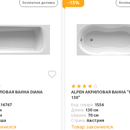
-15%
бесплатная доставка
беспла
ЛОВАЯ ВАННА DIANA
ALPEN АКРИЛОВАЯ ВАННА "
130"
216767
Код товара
1556
м
Длина
130 см
м
Ширина
70 см
ьша
Страна
Австрия
ончился
Товар закончился