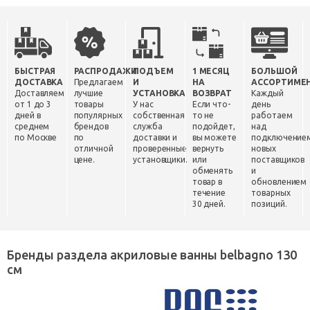
БЫСТРАЯ
РАСПРОДАЖИ
ПОДЪЕМ
1 МЕСЯЦ
БОЛЬШОЙ
ДОСТАВКА
Предлагаем
И
НА
АССОРТИМЕ
Доставляем
лучшие
УСТАНОВКА
ВОЗВРАТ
Каждый
от 1 до 3
товары
У нас
Если что-
день
дней в
популярных
собственная
то не
работаем
среднем
брендов
служба
подойдет,
над
по Москве
по
доставки и
вы можете
подключение
отличной
проверенные
вернуть
новых
цене.
установщики.
или
поставщиков
обменять
и
товар в
обновлением
течение
товарных
30 дней.
позиций.
Бренды раздела акриловые ванны belbagno 130
см