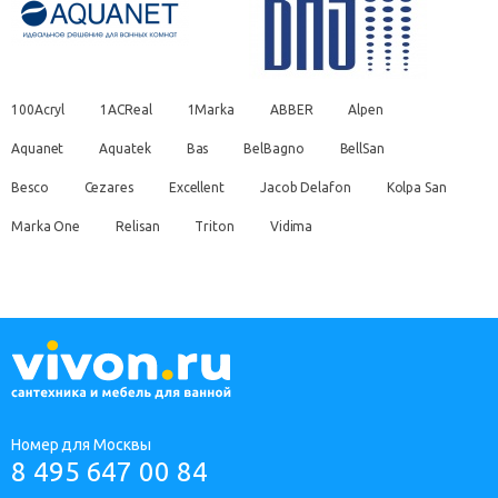
100Acryl
1ACReal
1Marka
ABBER
Alpen
Aquanet
Aquatek
Bas
BelBagno
BellSan
Besco
Cezares
Excellent
Jacob Delafon
Kolpa San
Marka One
Relisan
Triton
Vidima
Номер для Москвы
8 495 647 00 84