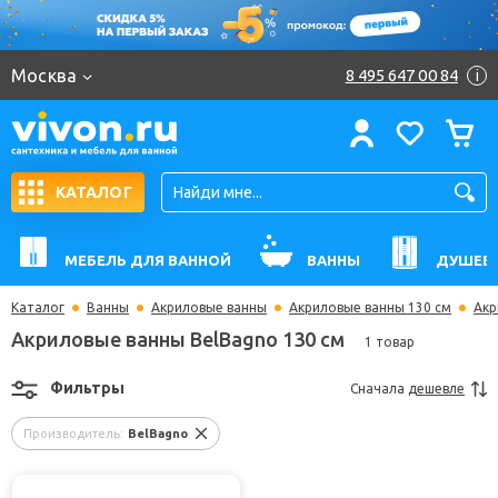
Москва
8 495 647 00 84
i
КАТАЛОГ
МЕБЕЛЬ ДЛЯ ВАННОЙ
ВАННЫ
ДУШЕВ
Каталог
Ванны
Акриловые ванны
Акриловые ванны 130 см
Акр
Акриловые ванны BelBagno 130 см
1 товар
Фильтры
Сначала
дешевле
Производитель:
BelBagno