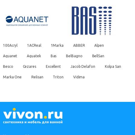
100Acryl
1ACReal
1Marka
ABBER
Alpen
Aquanet
Aquatek
Bas
BelBagno
BellSan
Besco
Cezares
Excellent
Jacob Delafon
Kolpa San
Marka One
Relisan
Triton
Vidima