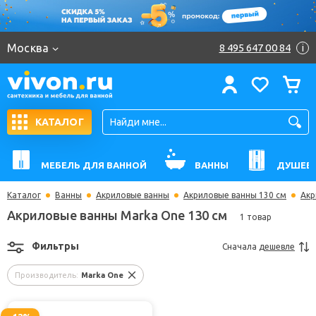
Москва
8 495 647 00 84
i
КАТАЛОГ
МЕБЕЛЬ ДЛЯ ВАННОЙ
ВАННЫ
ДУШЕВ
Каталог
Ванны
Акриловые ванны
Акриловые ванны 130 см
Акр
Акриловые ванны Marka One 130 см
1 товар
Фильтры
Сначала
дешевле
Производитель:
Marka One