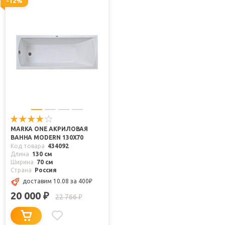
-12%
MARKA ONE АКРИЛОВАЯ
ВАННА MODERN 130X70
Код товара
434092
Длина
130 см
Ширина
70 см
Страна
Россия
доставим 10.08
за 400
₽
20 000
₽
22 766
₽